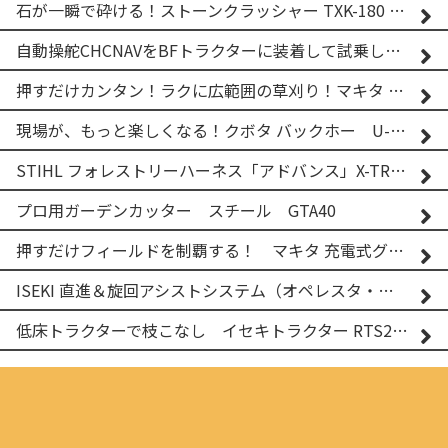
石が一瞬で砕ける！ストーンクラッシャー TXK-180 実演
自動操舵CHCNAVをBFトラクターに装着して試乗してみた！！ CHCNAV NX610
押すだけカンタン！ラクに広範囲の草刈り！マキタ バッテリー式草刈り機 MUG001G 2
現場が、もっと楽しくなる！クボタ バックホー U-25-3A
STIHL フォレストリーハーネス「アドバンス」X-TREEm
プロ用ガーデンカッター スチール GTA40
押すだけフィールドを制覇する！ マキタ 充電式グランドトリマー MUG001G
ISEKI 直進＆旋回アシストシステム（オペレスタ・ターン）搭載 イセキ 乗用田植機 PRJ8D-ZJL
低床トラクターで枝こなし イセキトラクター RTS205NS & フレールモア FNC1202F