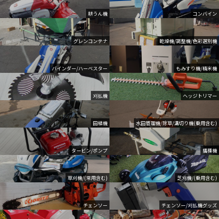
耕うん機
コンバイン
グレンコンテナ
乾燥機/調整機/色彩選別機
バインダー/ハーベスター
もみすり機/精米機
刈払機
ヘッジトリマー
田植機
水田管理機/除草/溝切り機(乗用含む)
タービン/ポンプ
播種機
草刈機/(常用含む)
芝刈機/(乗用含む)
チェンソー
チェンソー/刈払機グッズ