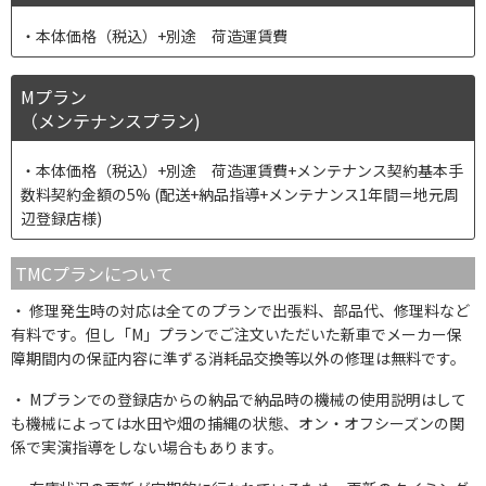
本体価格（税込）+別途 荷造運賃費
Mプラン
（メンテナンスプラン)
本体価格（税込）+別途 荷造運賃費+メンテナンス契約基本手
数料契約金額の5% (配送+納品指導+メンテナンス1年間＝地元周
辺登録店様)
TMCプランについて
修理発生時の対応は全てのプランで出張料、部品代、修理料など
有料です。但し「M」プランでご注文いただいた新車でメーカー保
障期間内の保証内容に準ずる消耗品交換等以外の修理は無料です。
Mプランでの登録店からの納品で納品時の機械の使用説明はして
も機械によっては水田や畑の捕縄の状態、オン・オフシーズンの関
係で実演指導をしない場合もあります。