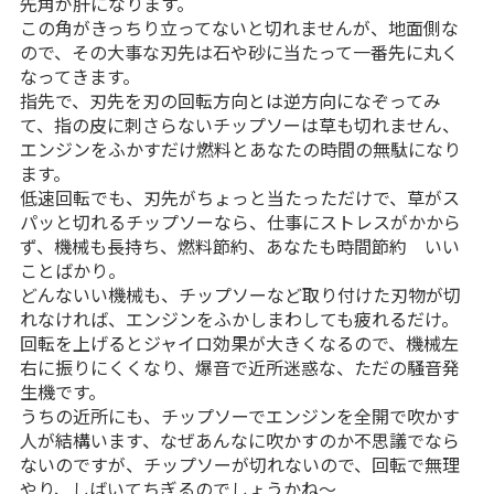
先角が肝になります。
この角がきっちり立ってないと切れませんが、地面側な
ので、その大事な刃先は石や砂に当たって一番先に丸く
なってきます。
指先で、刃先を刃の回転方向とは逆方向になぞってみ
て、指の皮に刺さらないチップソーは草も切れません、
エンジンをふかすだけ燃料とあなたの時間の無駄になり
ます。
低速回転でも、刃先がちょっと当たっただけで、草がス
パッと切れるチップソーなら、仕事にストレスがかから
ず、機械も長持ち、燃料節約、あなたも時間節約 いい
ことばかり。
どんないい機械も、チップソーなど取り付けた刃物が切
れなければ、エンジンをふかしまわしても疲れるだけ。
回転を上げるとジャイロ効果が大きくなるので、機械左
右に振りにくくなり、爆音で近所迷惑な、ただの騒音発
生機です。
うちの近所にも、チップソーでエンジンを全開で吹かす
人が結構います、なぜあんなに吹かすのか不思議でなら
ないのですが、チップソーが切れないので、回転で無理
やり、しばいてちぎるのでしょうかね〜