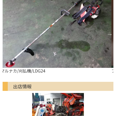
フジ鋼業/刈払機/簡単研磨機
出店情報