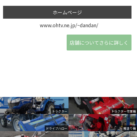
ホームページ
www.ohtv.ne.jp/~dandan/
店舗についてさらに詳しく
トラクター
トラクター作業機
ドライブハロー
畦塗り機