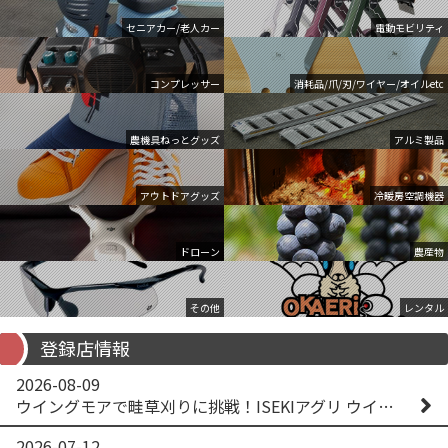
セニアカー/老人カー
電動モビリティ
コンプレッサー
消耗品/爪/刃/ワイヤー/オイルetc
農機具ねっとグッズ
アルミ製品
アウトドアグッズ
冷暖房空調機器
ドローン
農産物
その他
レンタル
登録店情報
2026-08-09
ウイングモアで畦草刈りに挑戦！ISEKIアグリ ウイングモア WM746AF
2026-07-12