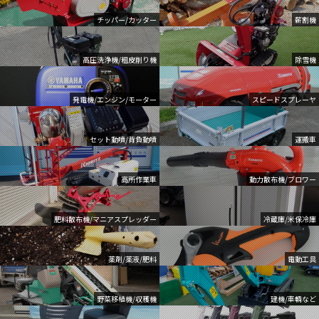
チッパー/カッター
薪割機
高圧洗浄機/粗皮削り機
除雪機
発電機/エンジン/モーター
スピードスプレーヤ
セット動噴/背負動噴
運搬車
高所作業車
動力散布機/ブロワー
肥料散布機/マニアスプレッダー
冷蔵庫/米保冷庫
薬剤/薬液/肥料
電動工具
野菜移植機/収穫機
建機/車輌など