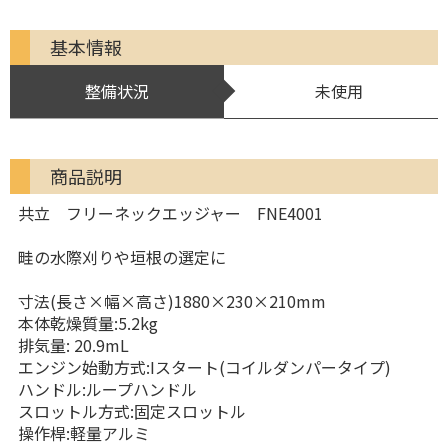
基本情報
整備状況
未使用
商品説明
共立 フリーネックエッジャー FNE4001
畦の水際刈りや垣根の選定に
寸法(長さ×幅×高さ)1880×230×210mm
本体乾燥質量:5.2kg
排気量: 20.9mL
エンジン始動方式:Iスタート(コイルダンパータイプ)
ハンドル:ループハンドル
スロットル方式:固定スロットル
操作桿:軽量アルミ