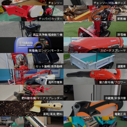
チェンソー
チェンソー/刈払機グッズ
チッパー/カッター
薪割機
高圧洗浄機/粗皮削り機
除雪機
発電機/エンジン/モーター
スピードスプレーヤ
セット動噴/背負動噴
運搬車
高所作業車
動力散布機/ブロワー
肥料散布機/マニアスプレッダー
冷蔵庫/米保冷庫
薬剤/薬液/肥料
電動工具