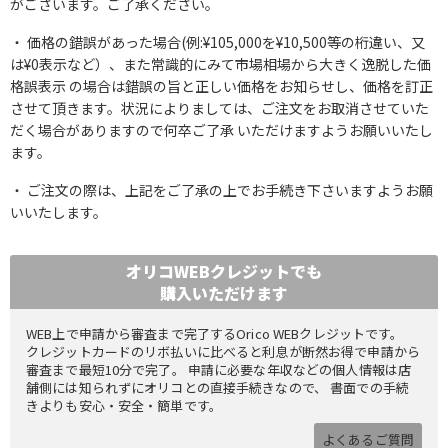
がございます。ご了承ください。
価格の錯誤があった場合(例:¥105,000を¥10,500等の桁違い、又
は¥0表示など）、また常識的にみて市場相場から大きく逸脱した価
格誤表示 の場合は錯誤の旨と正しい価格をお知らせし、価格を訂正
させて頂きます。状況によりましては、ご注文をお取消させていた
だく場合がありますので何卒ご了承 いただけますようお願いいたし
ます。
ご注文の際は、上記をご了承の上でお手続き下さいますようお願
いいたします。
オリコWEBクレジットでも
購入いただけます
WEB上で申請から審査まで完了するOrico WEBクレジットです。
クレジットカードのリボ払いに比べると利息が断然お得で申請から
審査まで最短10分で完了。 申請に必要な年収などの個人情報は店
舗側には知られずにオリコとの直接手続きなので、 書面での手続
きよりも安心・安全・簡単です。
よくあるご質問