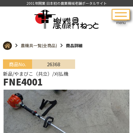
2001年開業 日本初の農業機械老舗ポータルサイト
menu
農機具一覧(全商品)
商品詳細
商品No.
26368
新品/やまびこ（共立）/刈払機
FNE4001