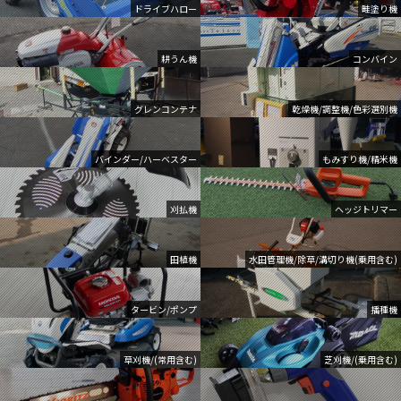
ドライブハロー
畦塗り機
耕うん機
コンバイン
グレンコンテナ
乾燥機/調整機/色彩選別機
バインダー/ハーベスター
もみすり機/精米機
刈払機
ヘッジトリマー
田植機
水田管理機/除草/溝切り機(乗用含む)
タービン/ポンプ
播種機
草刈機/(常用含む)
芝刈機/(乗用含む)