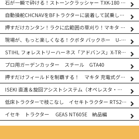
石が一瞬で砕ける！ストーンクラッシャー TXK-180 実演
自動操舵CHCNAVをBFトラクターに装着して試乗してみた！！ CHCNAV NX610
押すだけカンタン！ラクに広範囲の草刈り！マキタ バッテリー式草刈り機 MUG001G 2
現場が、もっと楽しくなる！クボタ バックホー U-25-3A
STIHL フォレストリーハーネス「アドバンス」X-TREEm
プロ用ガーデンカッター スチール GTA40
押すだけフィールドを制覇する！ マキタ 充電式グランドトリマー MUG001G
ISEKI 直進＆旋回アシストシステム（オペレスタ・ターン）搭載 イセキ 乗用田植機 PRJ8D-ZJL
低床トラクターで枝こなし イセキトラクター RTS205NS & フレールモア FNC1202F
イセキ トラクター GEAS NT605E 納品編