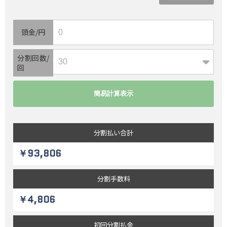
頭金/円
分割回数/
回
分割払い
合計
￥93,806
分割
手数料
￥4,806
初回
分割払金