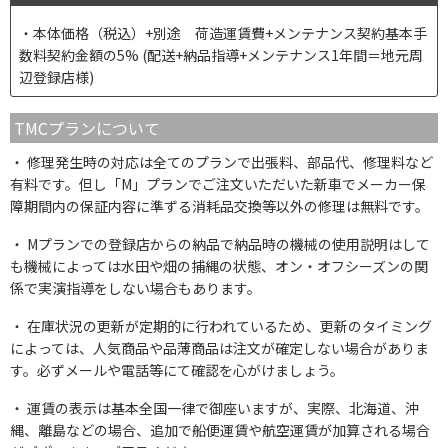
本体価格（税込）+別途 荷造運賃費+メンテナンス契約基本手
数料契約金額の5% (配送+納品指導+メンテナンス1年間＝地元周
辺登録店様)
TMCプランについて
修理発生時の対応は全てのプランで出張料、部品代、修理料など
有料です。但し「M」プランでご注文いただいた新車でメーカー保
障期間内の保証内容に準ずる消耗品交換等以外の修理は無料です。
Mプランでの登録店からの納品で納品時の機械の使用説明はして
も機械によっては水田や畑の捕縄の状態、オン・オフシーズンの関
係で実演指導をしない場合もあります。
在庫状況の更新が定期的に行われているため、更新のタイミング
によっては、人気商品や品薄商品は注文が確定しない場合がありま
す。必ずメールや電話等にて確認を心がけましょう。
運賃の表示は基本全国一律で御座いますが、実際、北海道、沖
縄、離島などの場合、追加で船便運賃や航空運賃が加算される場合