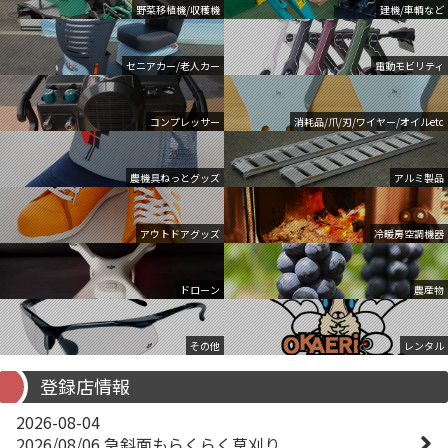
野菜移植機/収穫機
建機/車輌など
セニアカー/老人カー
電動モビリティ
コンプレッサー
消耗品/爪/刃/ワイヤー/オイルetc
農機具ねっとグッズ
アルミ製品
アウトドアグッズ
冷暖房空調機器
ドローン
農産物
その他
レンタル
登録店情報
2026-08-04
2026/08/06 急斜面もらくらく草刈り