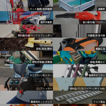
セット動噴/背負動噴
運搬車
高所作業車
動力散布機/ブロワー
肥料散布機/マニアスプレッダー
冷蔵庫/米保冷庫
薬剤/薬液/肥料
電動工具
野菜移植機/収穫機
建機/車輌など
セニアカー/老人カー
電動モビリティ
コンプレッサー
消耗品/爪/刃/ワイヤー/オイルetc
農機具ねっとグッズ
アルミ製品