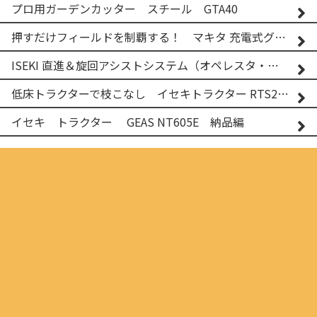
プロ用ガーデンカッター スチール GTA40
押すだけフィールドを制覇する！ マキタ 充電式グランドトリマー MUG001G
ISEKI 直進＆旋回アシストシステム（オペレスタ・ターン）搭載 イセキ 乗用田植機 PRJ8D-ZJL
低床トラクターで枝こなし イセキトラクター RTS205NS & フレールモア FNC1202F
イセキ トラクター GEAS NT605E 納品編