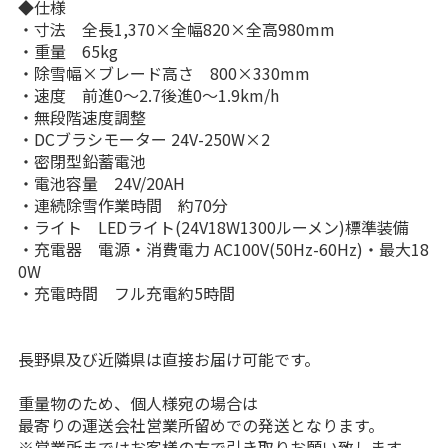
◆仕様
・寸法 全長1,370×全幅820×全高980mm
・重量 65kg
・除雪幅×ブレード高さ 800×330mm
・速度 前進0〜2.7後進0〜1.9km/h
・無段階速度調整
・DCブラシモーター 24V-250W×2
・密閉型鉛蓄電池
・電池容量 24V/20AH
・連続除雪作業時間 約70分
・ライト LEDライト(24V18W1300ルーメン)標準装備
・充電器 電源・消費電力 AC100V(50Hz-60Hz)・最大18
0W
・充電時間 フル充電約5時間
長野県及び近隣県は直接お届け可能です。
重量物のため、個人様宛の場合は
最寄りの運送会社営業所留めでの発送となります。
※営業所まではお客様の方で引き取りお願い致します。