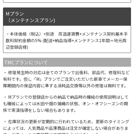
Mプラン
（メンテナンスプラン)
本体価格（税込）+別途 荷造運賃費+メンテナンス契約基本手
数料契約金額の5% (配送+納品指導+メンテナンス1年間＝地元周
辺登録店様)
TMCプランについて
修理発生時の対応は全てのプランで出張料、部品代、修理料など
有料です。但し「M」プランでご注文いただいた新車でメーカー保
障期間内の保証内容に準ずる消耗品交換等以外の修理は無料です。
Mプランでの登録店からの納品で納品時の機械の使用説明はして
も機械によっては水田や畑の捕縄の状態、オン・オフシーズンの関
係で実演指導をしない場合もあります。
在庫状況の更新が定期的に行われているため、更新のタイミング
によっては、人気商品や品薄商品は注文が確定しない場合がありま