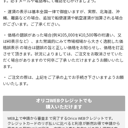
す。必ずメールや電話等にて確認を心がけましょう。
運賃の表示は基本全国一律で御座いますが、実際、北海道、沖
縄、離島などの場合、追加で船便運賃や航空運賃が加算される場合
がございます。ご了承ください。
価格の錯誤があった場合(例:¥105,000を¥10,500等の桁違い、又
は¥0表示など）、また常識的にみて市場相場から大きく逸脱した価
格誤表示 の場合は錯誤の旨と正しい価格をお知らせし、価格を訂正
させて頂きます。状況によりましては、ご注文をお取消させていた
だく場合がありますので何卒ご了承 いただけますようお願いいたし
ます。
ご注文の際は、上記をご了承の上でお手続き下さいますようお願
いいたします。
オリコWEBクレジットでも
購入いただけます
WEB上で申請から審査まで完了するOrico WEBクレジットです。
クレジットカードのリボ払いに比べると利息が断然お得で申請から