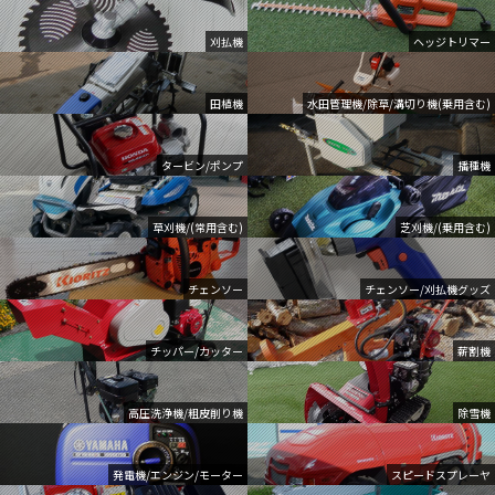
刈払機
ヘッジトリマー
田植機
水田管理機/除草/溝切り機(乗用含む)
タービン/ポンプ
播種機
草刈機/(常用含む)
芝刈機/(乗用含む)
チェンソー
チェンソー/刈払機グッズ
チッパー/カッター
薪割機
高圧洗浄機/粗皮削り機
除雪機
発電機/エンジン/モーター
スピードスプレーヤ