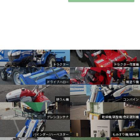
トラクター
トラクター作業機
ドライブハロー
畦塗り機
耕うん機
コンバイン
グレンコンテナ
乾燥機/調整機/色彩選別機
バインダー/ハーベスター
もみすり機/精米機