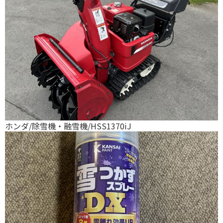
ホンダ/除雪機・融雪機/HSS1370iJ