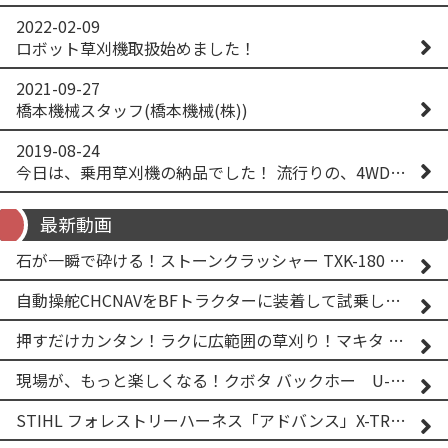
2022-02-09
ロボット草刈機取扱始めました！
2021-09-27
橋本機械スタッフ(橋本機械(株))
2019-08-24
今日は、乗用草刈機の納品でした！ 流行りの、4WD！ #イセキアグリ #オーレック #四駆 #増税間近
最新動画
石が一瞬で砕ける！ストーンクラッシャー TXK-180 実演
自動操舵CHCNAVをBFトラクターに装着して試乗してみた！！ CHCNAV NX610
押すだけカンタン！ラクに広範囲の草刈り！マキタ バッテリー式草刈り機 MUG001G 2
現場が、もっと楽しくなる！クボタ バックホー U-25-3A
STIHL フォレストリーハーネス「アドバンス」X-TREEm