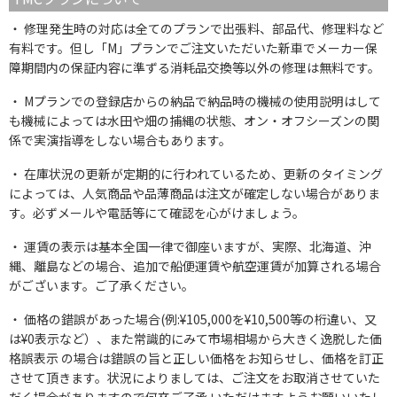
修理発生時の対応は全てのプランで出張料、部品代、修理料など
有料です。但し「M」プランでご注文いただいた新車でメーカー保
障期間内の保証内容に準ずる消耗品交換等以外の修理は無料です。
Mプランでの登録店からの納品で納品時の機械の使用説明はして
も機械によっては水田や畑の捕縄の状態、オン・オフシーズンの関
係で実演指導をしない場合もあります。
在庫状況の更新が定期的に行われているため、更新のタイミング
によっては、人気商品や品薄商品は注文が確定しない場合がありま
す。必ずメールや電話等にて確認を心がけましょう。
運賃の表示は基本全国一律で御座いますが、実際、北海道、沖
縄、離島などの場合、追加で船便運賃や航空運賃が加算される場合
がございます。ご了承ください。
価格の錯誤があった場合(例:¥105,000を¥10,500等の桁違い、又
は¥0表示など）、また常識的にみて市場相場から大きく逸脱した価
格誤表示 の場合は錯誤の旨と正しい価格をお知らせし、価格を訂正
させて頂きます。状況によりましては、ご注文をお取消させていた
だく場合がありますので何卒ご了承 いただけますようお願いいたし