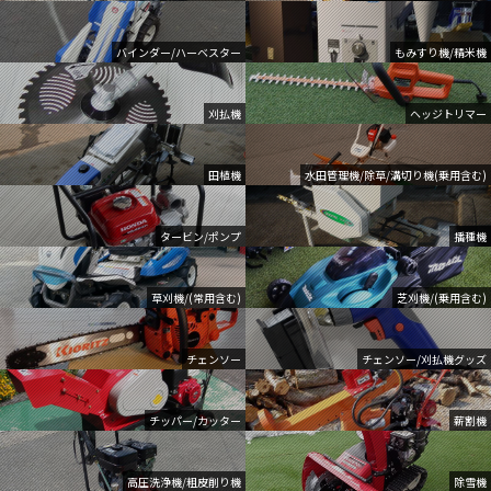
バインダー/ハーベスター
もみすり機/精米機
刈払機
ヘッジトリマー
田植機
水田管理機/除草/溝切り機(乗用含む)
タービン/ポンプ
播種機
草刈機/(常用含む)
芝刈機/(乗用含む)
チェンソー
チェンソー/刈払機グッズ
チッパー/カッター
薪割機
高圧洗浄機/粗皮削り機
除雪機