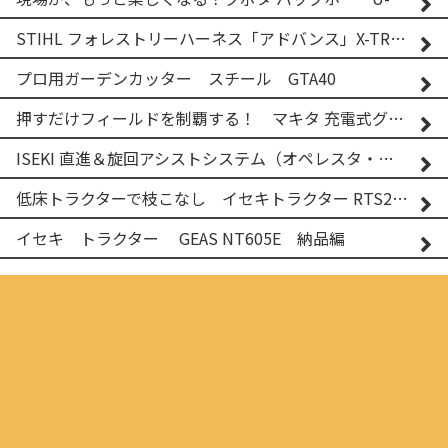
STIHL フォレストリーハーネス「アドバンス」X-TREEm
プロ用ガーデンカッター スチール GTA40
押すだけフィールドを制覇する！ マキタ 充電式グランドトリマー MUG001G
ISEKI 直進＆旋回アシストシステム（オペレスタ・ターン）搭載 イセキ 乗用田植機 PRJ8D-ZJL
低床トラクターで枝こなし イセキトラクター RTS205NS & フレールモア FNC1202F
イセキ トラクター GEAS NT605E 納品編