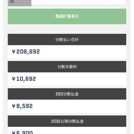
回
分割払い
合計
￥208,692
分割
手数料
￥10,692
初回
分割払金
￥8,592
2回目以降
分割払金
￥6,900