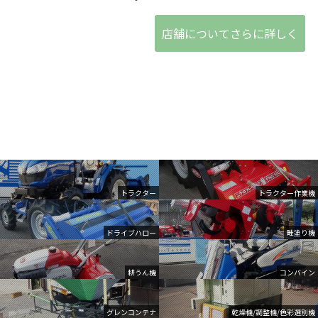
店舗についてさらに詳しく
トラクター
トラクター作業機
ドライブハロー
畦塗り機
耕うん機
コンバイン
グレンコンテナ
乾燥機/調整機/色彩選別機