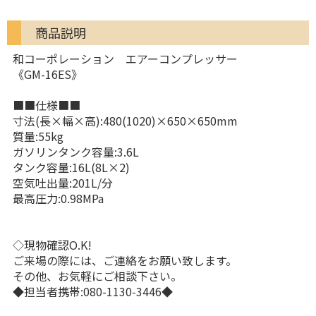
商品説明
和コーポレーション エアーコンプレッサー
《GM-16ES》
■■仕様■■
寸法(長×幅×高):480(1020)×650×650mm
質量:55kg
ガソリンタンク容量:3.6L
タンク容量:16L(8L×2)
空気吐出量:201L/分
最高圧力:0.98MPa
◇現物確認O.K!
ご来場の際には、ご連絡をお願い致します。
その他、お気軽にご相談下さい。
◆担当者携帯:080-1130-3446◆