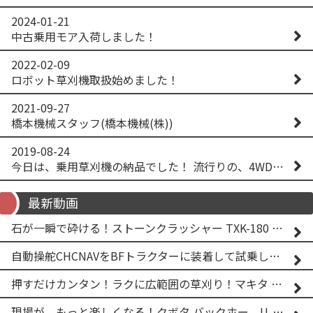
2024-01-21
中古乗用モア入荷しました！
2022-02-09
ロボット草刈機取扱始めました！
2021-09-27
橋本機械スタッフ(橋本機械(株))
2019-08-24
今日は、乗用草刈機の納品でした！ 流行りの、4WD！ #イセキアグリ #オーレック #四駆 #増税間近
最新動画
石が一瞬で砕ける！ストーンクラッシャー TXK-180 実演
自動操舵CHCNAVをBFトラクターに装着して試乗してみた！！ CHCNAV NX610
押すだけカンタン！ラクに広範囲の草刈り！マキタ バッテリー式草刈り機 MUG001G 2
現場が、もっと楽しくなる！クボタ バックホー U-25-3A