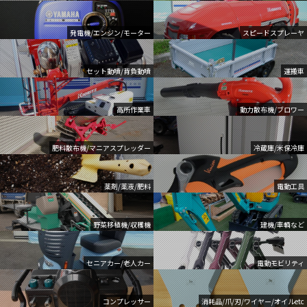
発電機/エンジン/モーター
スピードスプレーヤ
セット動噴/背負動噴
運搬車
高所作業車
動力散布機/ブロワー
肥料散布機/マニアスプレッダー
冷蔵庫/米保冷庫
薬剤/薬液/肥料
電動工具
野菜移植機/収穫機
建機/車輌など
セニアカー/老人カー
電動モビリティ
コンプレッサー
消耗品/爪/刃/ワイヤー/オイルetc