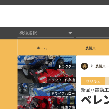
ホーム
農機具
農機具一
トラクター
トラクター作業機
商品No.
新品//電動
ドライブハロー
ペレ
畦塗り機