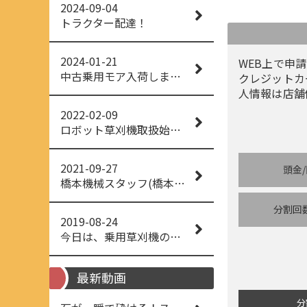
2024-09-04
トラクター配達！
2024-01-21
WEB上で申請
中古乗用モア入荷しました！
クレジットカ
人情報は店舗
2022-02-09
ロボット草刈機取扱始めました！
2021-09-27
頭金
橋本機械スタッフ(橋本機械(株))
分割回
2019-08-24
今日は、乗用草刈機の納品でした！ 流行りの、4WD！ #イセキアグリ #オーレック #四駆 #増税間近
最新動画
分