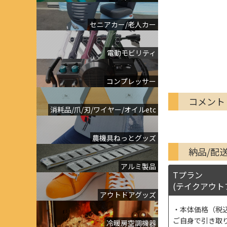
セニアカー/老人カー
電動モビリティ
コンプレッサー
コメント
消耗品/爪/刃/ワイヤー/オイルetc
農機具ねっとグッズ
納品/配
アルミ製品
Tプラン
(テイクアウト
アウトドアグッズ
本体価格（税
ご自身で引き取
冷暖房空調機器