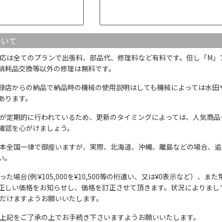
ついて
応は全てのプランで出張料、部品代、修理料など有料です。但し「M」
消耗品交換等以外の修理は無料です。
録店からの納品で納品時の機械の使用説明はしても機械によっては水田
あります。
が定期的に行われているため、更新のタイミングによっては、人気商品
確認を心がけましょう。
本全国一律で御座いますが、実際、北海道、沖縄、離島などの場合、追
い。
た場合(例:¥105,000を¥10,500等の桁違い、又は¥0表示など）
正しい価格をお知らせし、価格を訂正させて頂きます。状況によりまし
ただけますようお願いいたします。
上記をご了承の上でお手続き下さいますようお願いいたします。