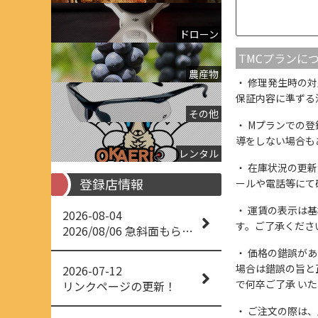
ドローン
TMCプランに
農産物
修理発生時の対
保証内容に準ずる
その他
Mプランでの登
導をしない場合も
レンタル
在庫状況の更新
登録店情報
ールや電話等にて
運賃の表示は基
2026-08-04
す。ご了承くださ
2026/08/06 急斜面もらくらく草刈り
価格の錯誤があっ
場合は錯誤の旨と
2026-07-12
で何卒ご了承 い
リンクページの更新！
ご注文の際は、