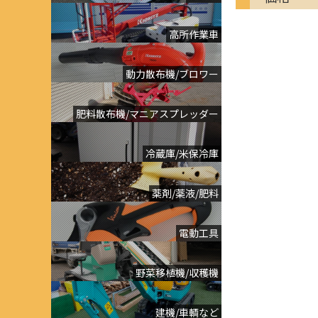
高所作業車
動力散布機/ブロワー
肥料散布機/マニアスプレッダー
冷蔵庫/米保冷庫
薬剤/薬液/肥料
電動工具
野菜移植機/収穫機
建機/車輌など