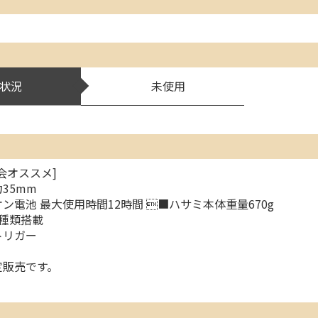
状況
未使用
会オススメ]
35mm
ン電池 最大使用時間12時間 ■ハサミ本体重量670g
種類搭載
トリガー
定販売です。