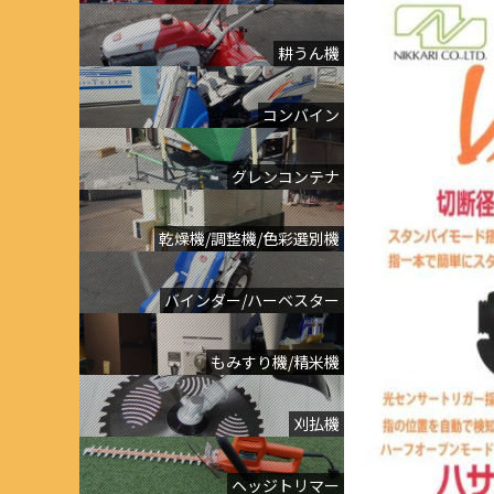
耕うん機
コンバイン
グレンコンテナ
乾燥機/調整機/色彩選別機
バインダー/ハーベスター
もみすり機/精米機
刈払機
ヘッジトリマー