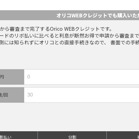
オリコWEBクレジットでも
購入いた
から審査まで完了するOrico WEBクレジットです。
ードのリボ払いに比べると利息が断然お得で申請から審査まで
側には知られずにオリコとの直接手続きなので、 書面での手
/円
数/回
割払い
分割