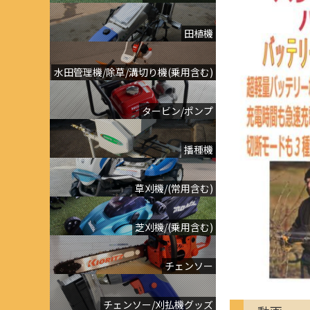
田植機
水田管理機/除草/溝切り機(乗用含む)
タービン/ポンプ
播種機
草刈機/(常用含む)
芝刈機/(乗用含む)
チェンソー
チェンソー/刈払機グッズ