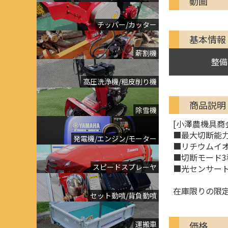
動画
チッパー/カッター
基本情報
薪割機
整備
高圧洗浄機/粗皮削り機
商品説明
除雪機
[小澤農機具商
■最大切断能力
発電機/エンジン/モーター
■リチウムイオ
■切断モード3
スピードスプレーヤ
■光センサー
在庫限りの限
セット動噴/背負動噴
価格
運搬車