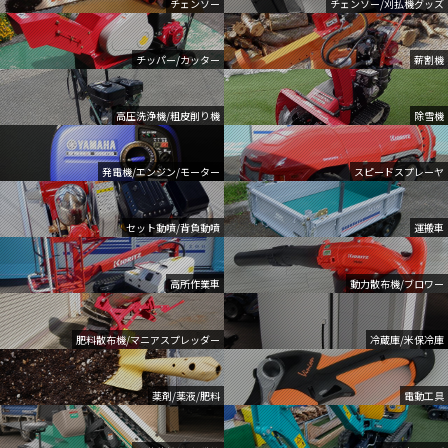
チェンソー
チェンソー/刈払機グッズ
チッパー/カッター
薪割機
高圧洗浄機/粗皮削り機
除雪機
発電機/エンジン/モーター
スピードスプレーヤ
セット動噴/背負動噴
運搬車
高所作業車
動力散布機/ブロワー
肥料散布機/マニアスプレッダー
冷蔵庫/米保冷庫
薬剤/薬液/肥料
電動工具