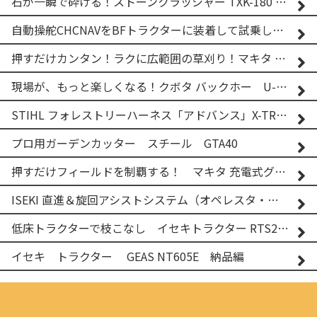
石が一瞬で砕ける！ストーンクラッシャー TXK-180 実演
自動操舵CHCNAVをBFトラクターに装着して試乗してみた！！ CHCNAV NX610
押すだけカンタン！ラクに広範囲の草刈り！マキタ バッテリー式草刈り機 MUG001G 2
現場が、もっと楽しくなる！クボタ バックホー U-25-3A
STIHL フォレストリーハーネス「アドバンス」X-TREEm
プロ用ガーデンカッター スチール GTA40
押すだけフィールドを制覇する！ マキタ 充電式グランドトリマー MUG001G
ISEKI 直進＆旋回アシストシステム（オペレスタ・ターン）搭載 イセキ 乗用田植機 PRJ8D-ZJL
低床トラクターで枝こなし イセキトラクター RTS205NS & フレールモア FNC1202F
イセキ トラクター GEAS NT605E 納品編