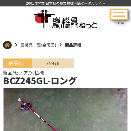
2001年開業 日本初の農業機械老舗ポータルサイト
menu
農機具一覧(全商品)
商品詳細
商品No.
35976
新品/ゼノア/刈払機
BCZ245GL-ロング