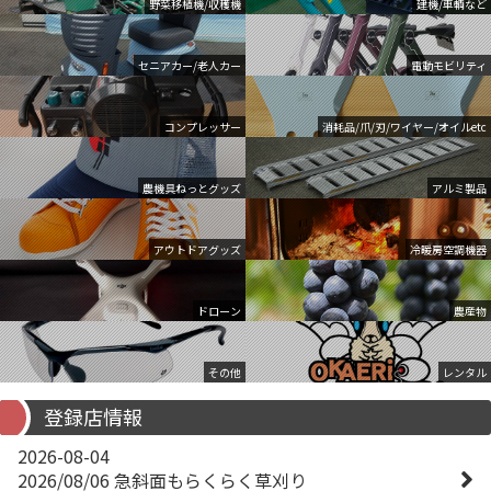
野菜移植機/収穫機
建機/車輌など
セニアカー/老人カー
電動モビリティ
コンプレッサー
消耗品/爪/刃/ワイヤー/オイルetc
農機具ねっとグッズ
アルミ製品
アウトドアグッズ
冷暖房空調機器
ドローン
農産物
その他
レンタル
登録店情報
2026-08-04
2026/08/06 急斜面もらくらく草刈り