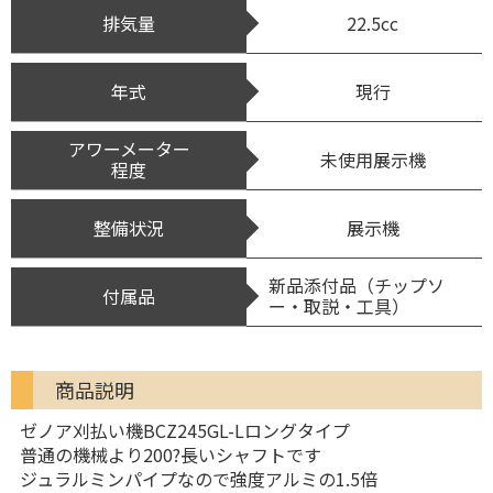
排気量
22.5cc
年式
現行
アワーメーター
未使用展示機
程度
整備状況
展示機
新品添付品（チップソ
付属品
ー・取説・工具）
商品説明
ゼノア刈払い機BCZ245GL-Lロングタイプ
普通の機械より200?長いシャフトです
ジュラルミンパイプなので強度アルミの1.5倍