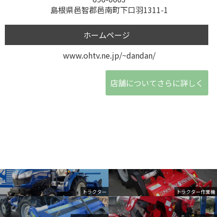
島根県邑智郡邑南町下口羽1311-1
ホームページ
www.ohtv.ne.jp/~dandan/
店舗についてさらに詳しく
トラクター
トラクター作業機