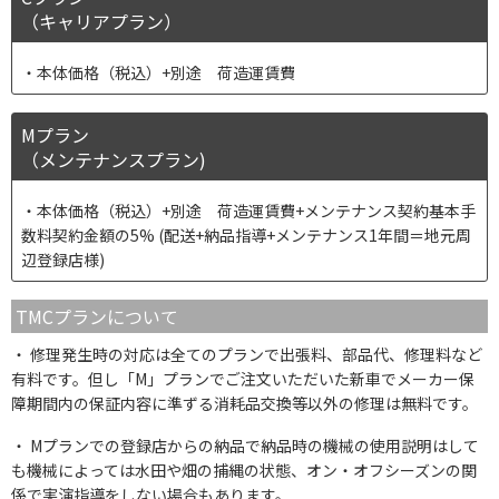
（キャリアプラン）
本体価格（税込）+別途 荷造運賃費
Mプラン
（メンテナンスプラン)
本体価格（税込）+別途 荷造運賃費+メンテナンス契約基本手
数料契約金額の5% (配送+納品指導+メンテナンス1年間＝地元周
辺登録店様)
TMCプランについて
修理発生時の対応は全てのプランで出張料、部品代、修理料など
有料です。但し「M」プランでご注文いただいた新車でメーカー保
障期間内の保証内容に準ずる消耗品交換等以外の修理は無料です。
Mプランでの登録店からの納品で納品時の機械の使用説明はして
も機械によっては水田や畑の捕縄の状態、オン・オフシーズンの関
係で実演指導をしない場合もあります。