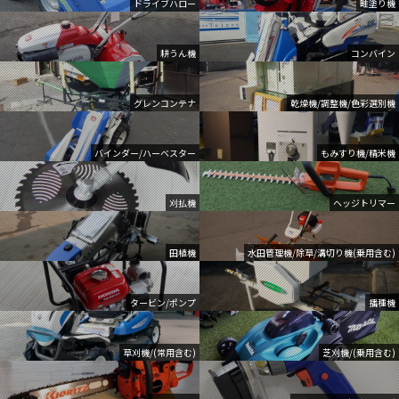
ドライブハロー
畦塗り機
耕うん機
コンバイン
グレンコンテナ
乾燥機/調整機/色彩選別機
バインダー/ハーベスター
もみすり機/精米機
刈払機
ヘッジトリマー
田植機
水田管理機/除草/溝切り機(乗用含む)
タービン/ポンプ
播種機
草刈機/(常用含む)
芝刈機/(乗用含む)