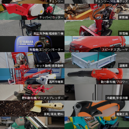
チェンソー
チェンソー/刈払機グッズ
チッパー/カッター
薪割機
高圧洗浄機/粗皮削り機
除雪機
発電機/エンジン/モーター
スピードスプレーヤ
セット動噴/背負動噴
運搬車
高所作業車
動力散布機/ブロワー
肥料散布機/マニアスプレッダー
冷蔵庫/米保冷庫
薬剤/薬液/肥料
電動工具