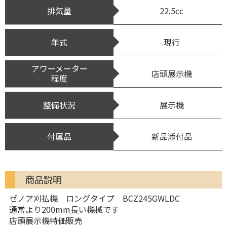
排気量
22.5cc
年式
現行
アワーメーター
店頭展示機
程度
整備状況
展示機
付属品
新品添付品
商品説明
ゼノア刈払機 ロングタイプ BCZ245GWLDC
通常より200mm長い機械です
店頭展示機特価販売