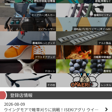
野菜移植機/収穫機
建機/車輌など
セニアカー/老人カー
電動モビリティ
コンプレッサー
消耗品/爪/刃/ワイヤー/オイルetc
農機具ねっとグッズ
アルミ製品
アウトドアグッズ
冷暖房空調機器
ドローン
農産物
その他
レンタル
登録店情報
2026-08-09
ウイングモアで畦草刈りに挑戦！ISEKIアグリ ウイングモア WM746AF