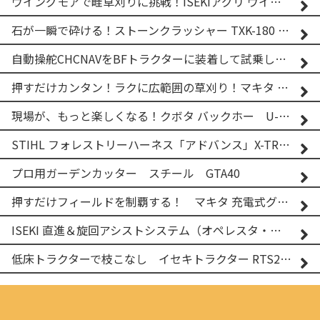
ウイングモアで畦草刈りに挑戦！ISEKIアグリ ウイングモア WM746AF
石が一瞬で砕ける！ストーンクラッシャー TXK-180 実演
自動操舵CHCNAVをBFトラクターに装着して試乗してみた！！ CHCNAV NX610
押すだけカンタン！ラクに広範囲の草刈り！マキタ バッテリー式草刈り機 MUG001G 2
現場が、もっと楽しくなる！クボタ バックホー U-25-3A
STIHL フォレストリーハーネス「アドバンス」X-TREEm
プロ用ガーデンカッター スチール GTA40
押すだけフィールドを制覇する！ マキタ 充電式グランドトリマー MUG001G
ISEKI 直進＆旋回アシストシステム（オペレスタ・ターン）搭載 イセキ 乗用田植機 PRJ8D-ZJL
低床トラクターで枝こなし イセキトラクター RTS205NS & フレールモア FNC1202F