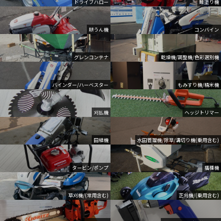
ドライブハロー
畦塗り機
耕うん機
コンバイン
グレンコンテナ
乾燥機/調整機/色彩選別機
バインダー/ハーベスター
もみすり機/精米機
刈払機
ヘッジトリマー
田植機
水田管理機/除草/溝切り機(乗用含む)
タービン/ポンプ
播種機
草刈機/(常用含む)
芝刈機/(乗用含む)