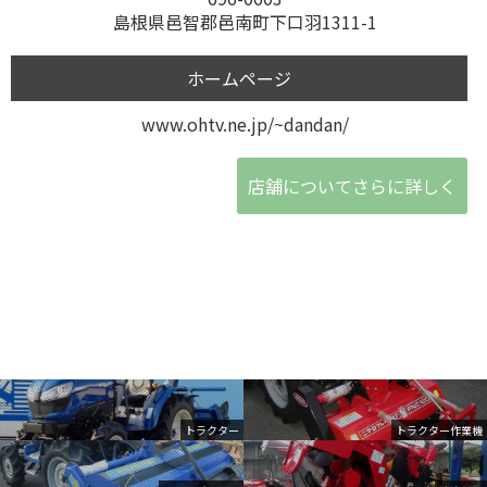
島根県邑智郡邑南町下口羽1311-1
ホームページ
www.ohtv.ne.jp/~dandan/
店舗についてさらに詳しく
トラクター
トラクター作業機