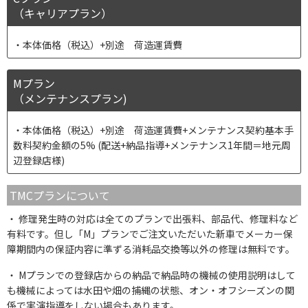
（キャリアプラン）
本体価格（税込）+別途 荷造運賃費
Mプラン
（メンテナンスプラン)
本体価格（税込）+別途 荷造運賃費+メンテナンス契約基本手
数料契約金額の5% (配送+納品指導+メンテナンス1年間＝地元周
辺登録店様)
TMCプランについて
修理発生時の対応は全てのプランで出張料、部品代、修理料など
有料です。但し「M」プランでご注文いただいた新車でメーカー保
障期間内の保証内容に準ずる消耗品交換等以外の修理は無料です。
Mプランでの登録店からの納品で納品時の機械の使用説明はして
も機械によっては水田や畑の捕縄の状態、オン・オフシーズンの関
係で実演指導をしない場合もあります。