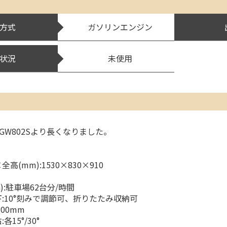
方式
ガソリンエンジン
状況
未使用
GW802Sより長くなりました。
(mm):1530×830×910
h):駐車場62台分/時間
:10°刻みで調節可、折りたたみ収納可
00mm
15°/30°