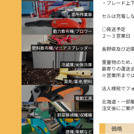
・ブレード上下
高所作業車
セルは充電し
○発送予定
動力散布機/ブロワー
２～３営業日
肥料散布機/マニアスプレッダー
長野県及び近
重量物のため
冷蔵庫/米保冷庫
最寄りの運送
※営業所まで
薬剤/薬液/肥料
法人様宛でフ
電動工具
北海道・一部
注文後にご案
野菜移植機/収穫機
価格
建機/車輌など