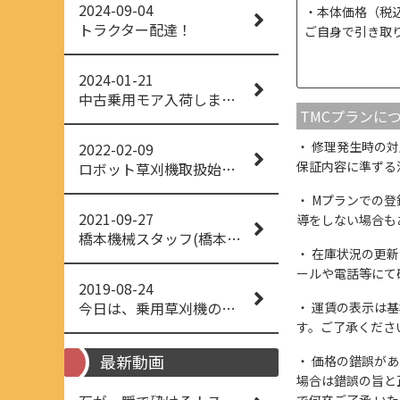
2024-09-04
本体価格（税
トラクター配達！
ご自身で引き取
2024-01-21
中古乗用モア入荷しました！
TMCプランに
修理発生時の対
2022-02-09
保証内容に準ずる
ロボット草刈機取扱始めました！
Mプランでの登
2021-09-27
導をしない場合も
橋本機械スタッフ(橋本機械(株))
在庫状況の更新
ールや電話等にて
2019-08-24
今日は、乗用草刈機の納品でした！ 流行りの、4WD！ #イセキアグリ #オーレック #四駆 #増税間近
運賃の表示は基
す。ご了承くださ
最新動画
価格の錯誤があっ
場合は錯誤の旨と