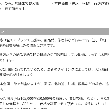
込）のみ。店舗までお客様
本体価格（税込）+別途 荷造運賃
りに来て頂きます。
ついて
応は全てのプランで出張料、部品代、修理料など有料です。但し「M」
消耗品交換等以外の修理は無料です。
録店からの納品で納品時の機械の使用説明はしても機械によっては水田
あります。
が定期的に行われているため、更新のタイミングによっては、人気商品
確認を心がけましょう。
本全国一律で御座いますが、実際、北海道、沖縄、離島などの場合、追
い。
た場合(例:¥105,000を¥10,500等の桁違い、又は¥0表示など）
正しい価格をお知らせし、価格を訂正させて頂きます。状況によりまし