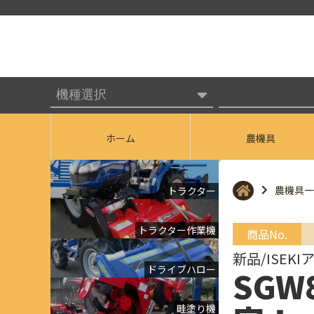
ホーム
農機具
農機具一
トラクター
トラクター作業機
商品No.
新品/ISEK
ドライブハロー
SG
畦塗り機