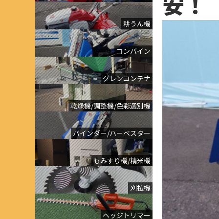
安！
耕うん機
コンバイン
グレンコンテナ
乾燥機/調整機/色彩選別機
バインダー/ハーベスター
もみすり機/精米機
刈払機
ヘッジトリマー