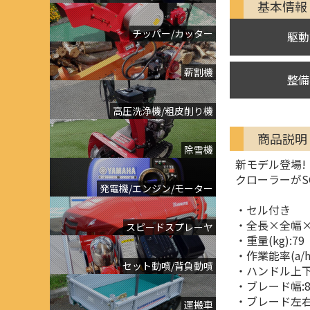
基本情報
チッパー/カッター
駆動
薪割機
整備
高圧洗浄機/粗皮削り機
商品説明
除雪機
新モデル登場!
クローラーがS
発電機/エンジン/モーター
・セル付き
・全長×全幅×全高
スピードスプレーヤ
・重量(kg):79
・作業能率(a/
セット動噴/背負動噴
・ハンドル上下
・ブレード幅:8
・ブレード左右:各
運搬車