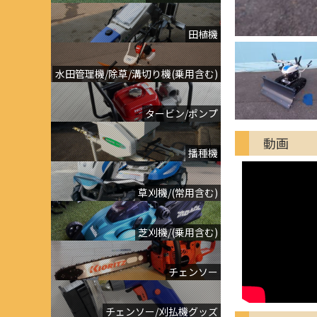
田植機
水田管理機/除草/溝切り機(乗用含む)
タービン/ポンプ
動画
播種機
草刈機/(常用含む)
芝刈機/(乗用含む)
チェンソー
チェンソー/刈払機グッズ