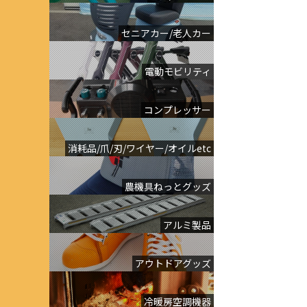
セニアカー/老人カー
電動モビリティ
コンプレッサー
消耗品/爪/刃/ワイヤー/オイルetc
農機具ねっとグッズ
アルミ製品
アウトドアグッズ
冷暖房空調機器