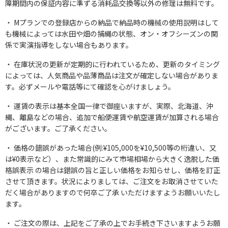
障期間内の保証内容に準ずる消耗品交換等以外の修理は無料です。
Mプランでの登録店からの納品で納品時の機械の使用説明はして
も機械によっては水田や畑の捕縄の状態、オン・オフシーズンの関
係で実演指導をしない場合もあります。
在庫状況の更新が定期的に行われているため、更新のタイミング
によっては、人気商品や品薄商品は注文が確定しない場合がありま
す。必ずメールや電話等にて確認を心がけましょう。
運賃の表示は基本全国一律で御座いますが、実際、北海道、沖
縄、離島などの場合、追加で船便運賃や航空運賃が加算される場合
がございます。ご了承ください。
価格の錯誤があった場合(例:¥105,000を¥10,500等の桁違い、又
は¥0表示など）、また常識的にみて市場相場から大きく逸脱した価
格誤表示 の場合は錯誤の旨と正しい価格をお知らせし、価格を訂正
させて頂きます。状況によりましては、ご注文をお取消させていた
だく場合がありますので何卒ご了承 いただけますようお願いいたし
ます。
ご注文の際は、上記をご了承の上でお手続き下さいますようお願