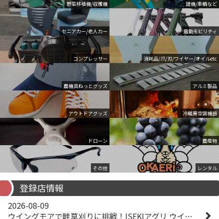
野菜移植機/収穫機
建機/車輌など
セニアカー/老人カー
電動モビリティ
コンプレッサー
消耗品/爪/刃/ワイヤー/オイルetc
農機具ねっとグッズ
アルミ製品
アウトドアグッズ
冷暖房空調機器
ドローン
農産物
その他
レンタル
登録店情報
2026-08-09
ウイングモアで畦草刈りに挑戦！ISEKIアグリ ウイングモア WM746AF