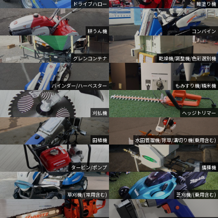
ドライブハロー
畦塗り機
耕うん機
コンバイン
グレンコンテナ
乾燥機/調整機/色彩選別機
バインダー/ハーベスター
もみすり機/精米機
刈払機
ヘッジトリマー
田植機
水田管理機/除草/溝切り機(乗用含む)
タービン/ポンプ
播種機
草刈機/(常用含む)
芝刈機/(乗用含む)