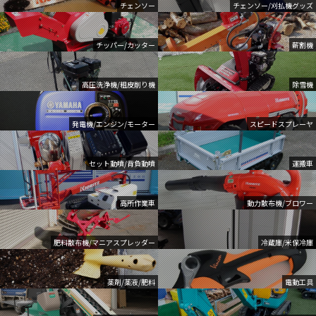
チェンソー
チェンソー/刈払機グッズ
チッパー/カッター
薪割機
高圧洗浄機/粗皮削り機
除雪機
発電機/エンジン/モーター
スピードスプレーヤ
セット動噴/背負動噴
運搬車
高所作業車
動力散布機/ブロワー
肥料散布機/マニアスプレッダー
冷蔵庫/米保冷庫
薬剤/薬液/肥料
電動工具