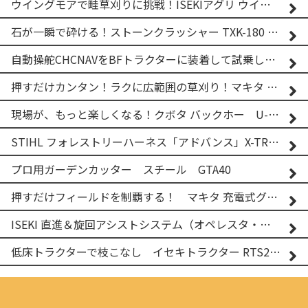
ウイングモアで畦草刈りに挑戦！ISEKIアグリ ウイングモア WM746AF
石が一瞬で砕ける！ストーンクラッシャー TXK-180 実演
自動操舵CHCNAVをBFトラクターに装着して試乗してみた！！ CHCNAV NX610
押すだけカンタン！ラクに広範囲の草刈り！マキタ バッテリー式草刈り機 MUG001G 2
現場が、もっと楽しくなる！クボタ バックホー U-25-3A
STIHL フォレストリーハーネス「アドバンス」X-TREEm
プロ用ガーデンカッター スチール GTA40
押すだけフィールドを制覇する！ マキタ 充電式グランドトリマー MUG001G
ISEKI 直進＆旋回アシストシステム（オペレスタ・ターン）搭載 イセキ 乗用田植機 PRJ8D-ZJL
低床トラクターで枝こなし イセキトラクター RTS205NS & フレールモア FNC1202F