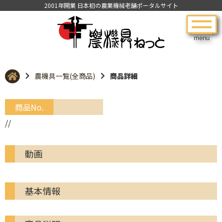
2001年開業 日本初の農業機械老舗ポータルサイト
menu
農機具一覧(全商品)
商品詳細
商品No.
//
動画
基本情報