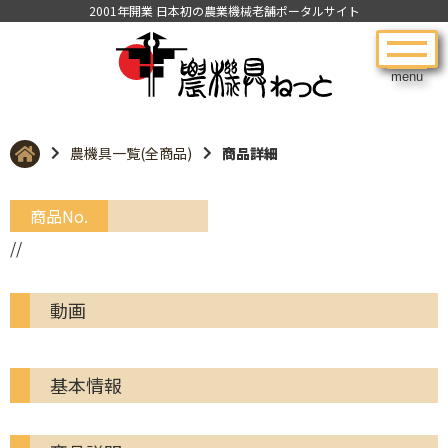
2001年開業 日本初の農業機械老舗ポータルサイト
menu
農機具一覧(全商品)
商品詳細
商品No.
//
動画
基本情報