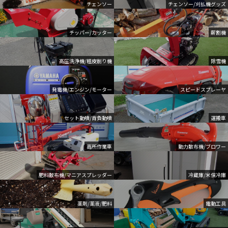
チェンソー
チェンソー/刈払機グッズ
チッパー/カッター
薪割機
高圧洗浄機/粗皮削り機
除雪機
発電機/エンジン/モーター
スピードスプレーヤ
セット動噴/背負動噴
運搬車
高所作業車
動力散布機/ブロワー
肥料散布機/マニアスプレッダー
冷蔵庫/米保冷庫
薬剤/薬液/肥料
電動工具