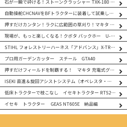
石が一瞬で砕ける！ストーンクラッシャー TXK-180 実演
自動操舵CHCNAVをBFトラクターに装着して試乗してみた！！ CHCNAV NX610
押すだけカンタン！ラクに広範囲の草刈り！マキタ バッテリー式草刈り機 MUG001G 2
現場が、もっと楽しくなる！クボタ バックホー U-25-3A
STIHL フォレストリーハーネス「アドバンス」X-TREEm
プロ用ガーデンカッター スチール GTA40
押すだけフィールドを制覇する！ マキタ 充電式グランドトリマー MUG001G
ISEKI 直進＆旋回アシストシステム（オペレスタ・ターン）搭載 イセキ 乗用田植機 PRJ8D-ZJL
低床トラクターで枝こなし イセキトラクター RTS205NS & フレールモア FNC1202F
イセキ トラクター GEAS NT605E 納品編