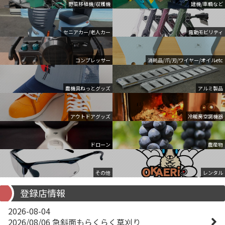
野菜移植機/収穫機
建機/車輌など
セニアカー/老人カー
電動モビリティ
コンプレッサー
消耗品/爪/刃/ワイヤー/オイルetc
農機具ねっとグッズ
アルミ製品
アウトドアグッズ
冷暖房空調機器
ドローン
農産物
その他
レンタル
登録店情報
2026-08-04
2026/08/06 急斜面もらくらく草刈り