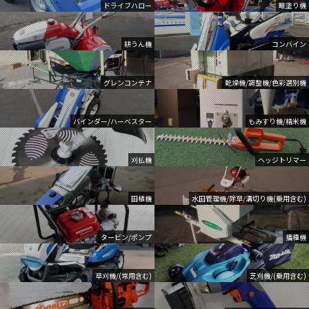
ドライブハロー
畦塗り機
耕うん機
コンバイン
グレンコンテナ
乾燥機/調整機/色彩選別機
バインダー/ハーベスター
もみすり機/精米機
刈払機
ヘッジトリマー
田植機
水田管理機/除草/溝切り機(乗用含む)
タービン/ポンプ
播種機
草刈機/(常用含む)
芝刈機/(乗用含む)