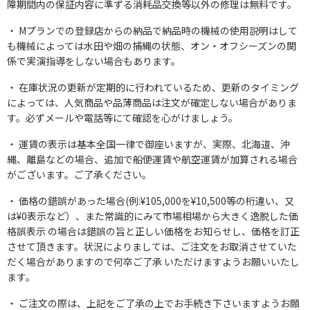
障期間内の保証内容に準ずる消耗品交換等以外の修理は無料です。
Mプランでの登録店からの納品で納品時の機械の使用説明はして
も機械によっては水田や畑の捕縄の状態、オン・オフシーズンの関
係で実演指導をしない場合もあります。
在庫状況の更新が定期的に行われているため、更新のタイミング
によっては、人気商品や品薄商品は注文が確定しない場合がありま
す。必ずメールや電話等にて確認を心がけましょう。
運賃の表示は基本全国一律で御座いますが、実際、北海道、沖
縄、離島などの場合、追加で船便運賃や航空運賃が加算される場合
がございます。ご了承ください。
価格の錯誤があった場合(例:¥105,000を¥10,500等の桁違い、又
は¥0表示など）、また常識的にみて市場相場から大きく逸脱した価
格誤表示 の場合は錯誤の旨と正しい価格をお知らせし、価格を訂正
させて頂きます。状況によりましては、ご注文をお取消させていた
だく場合がありますので何卒ご了承 いただけますようお願いいたし
ます。
ご注文の際は、上記をご了承の上でお手続き下さいますようお願