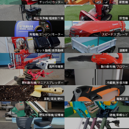
チッパー/カッター
薪割機
高圧洗浄機/粗皮削り機
除雪機
発電機/エンジン/モーター
スピードスプレーヤ
セット動噴/背負動噴
運搬車
高所作業車
動力散布機/ブロワー
肥料散布機/マニアスプレッダー
冷蔵庫/米保冷庫
薬剤/薬液/肥料
電動工具
野菜移植機/収穫機
建機/車輌など