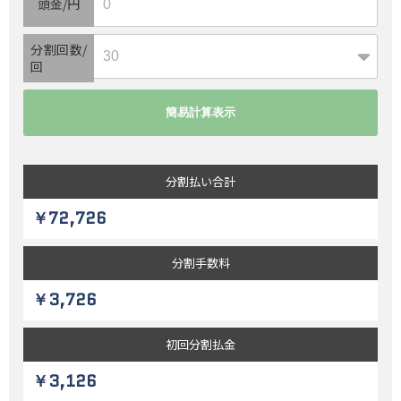
頭金/円
分割回数/
回
分割払い
合計
￥72,726
分割
手数料
￥3,726
初回
分割払金
￥3,126