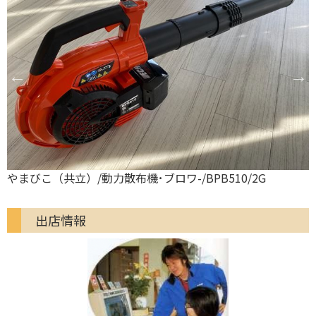
マキタ/動力散布機･ブロワ-/MUB001G
出店情報