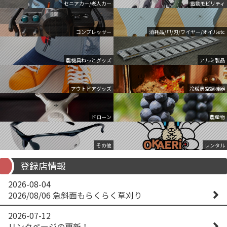
セニアカー/老人カー
電動モビリティ
コンプレッサー
消耗品/爪/刃/ワイヤー/オイルetc
農機具ねっとグッズ
アルミ製品
アウトドアグッズ
冷暖房空調機器
ドローン
農産物
その他
レンタル
登録店情報
2026-08-04
2026/08/06 急斜面もらくらく草刈り
2026-07-12
リンクページの更新！