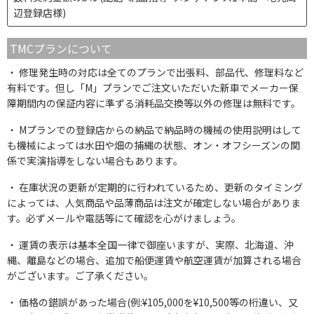
辺登録店様)
TMCプランについて
修理発生時の対応は全てのプランで出張料、部品代、修理料など
有料です。但し「M」プランでご注文いただいた新車でメーカー保
障期間内の保証内容に準ずる消耗品交換等以外の修理は無料です。
Mプランでの登録店からの納品で納品時の機械の使用説明はして
も機械によっては水田や畑の捕縄の状態、オン・オフシーズンの関
係で実演指導をしない場合もあります。
在庫状況の更新が定期的に行われているため、更新のタイミング
によっては、人気商品や品薄商品は注文が確定しない場合がありま
す。必ずメールや電話等にて確認を心がけましょう。
運賃の表示は基本全国一律で御座いますが、実際、北海道、沖
縄、離島などの場合、追加で船便運賃や航空運賃が加算される場合
がございます。ご了承ください。
価格の錯誤があった場合(例:¥105,000を¥10,500等の桁違い、又