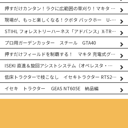
押すだけカンタン！ラクに広範囲の草刈り！マキタ バッテリー式草刈り機 MUG001G 2
現場が、もっと楽しくなる！クボタ バックホー U-25-3A
STIHL フォレストリーハーネス「アドバンス」X-TREEm
プロ用ガーデンカッター スチール GTA40
押すだけフィールドを制覇する！ マキタ 充電式グランドトリマー MUG001G
ISEKI 直進＆旋回アシストシステム（オペレスタ・ターン）搭載 イセキ 乗用田植機 PRJ8D-ZJL
低床トラクターで枝こなし イセキトラクター RTS205NS & フレールモア FNC1202F
イセキ トラクター GEAS NT605E 納品編