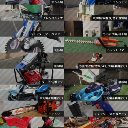
耕うん機
コンバイン
グレンコンテナ
乾燥機/調整機/色彩選別機
バインダー/ハーベスター
もみすり機/精米機
刈払機
ヘッジトリマー
田植機
水田管理機/除草/溝切り機(乗用含む)
タービン/ポンプ
播種機
草刈機/(常用含む)
芝刈機/(乗用含む)
チェンソー
チェンソー/刈払機グッズ