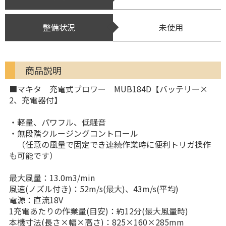
整備状況
未使用
商品説明
■マキタ 充電式ブロワー MUB184D【バッテリー×
2、充電器付】
・軽量、パワフル、低騒音
・無段階クルージングコントロール
（任意の風量で固定でき連続作業時に便利トリガ操作
も可能です）
最大風量：13.0m3/min
風速(ノズル付き)：52m/s(最大)、43m/s(平均)
電源：直流18V
1充電あたりの作業量(目安)：約12分(最大風量時)
本機寸法(長さ×幅×高さ)：825×160×285mm