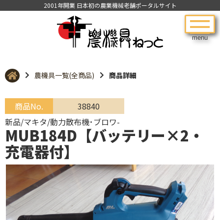
2001年開業 日本初の農業機械老舗ポータルサイト
menu
農機具一覧(全商品)
商品詳細
商品No.
38840
新品/マキタ/動力散布機･ブロワ-
MUB184D【バッテリー×2・
充電器付】