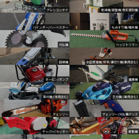
グレンコンテナ
乾燥機/調整機/色彩選別機
バインダー/ハーベスター
もみすり機/精米機
刈払機
ヘッジトリマー
田植機
水田管理機/除草/溝切り機(乗用含む)
タービン/ポンプ
播種機
草刈機/(常用含む)
芝刈機/(乗用含む)
チェンソー
チェンソー/刈払機グッズ
チッパー/カッター
薪割機