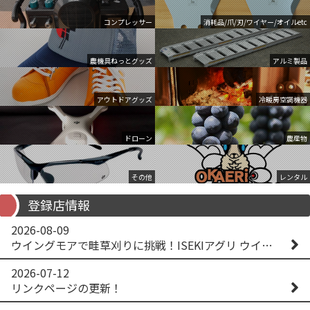
コンプレッサー
消耗品/爪/刃/ワイヤー/オイルetc
農機具ねっとグッズ
アルミ製品
アウトドアグッズ
冷暖房空調機器
ドローン
農産物
その他
レンタル
登録店情報
2026-08-09
ウイングモアで畦草刈りに挑戦！ISEKIアグリ ウイングモア WM746AF
2026-07-12
リンクページの更新！