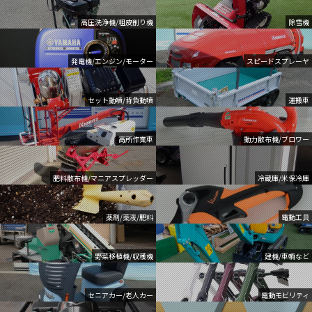
高圧洗浄機/粗皮削り機
除雪機
発電機/エンジン/モーター
スピードスプレーヤ
セット動噴/背負動噴
運搬車
高所作業車
動力散布機/ブロワー
肥料散布機/マニアスプレッダー
冷蔵庫/米保冷庫
薬剤/薬液/肥料
電動工具
野菜移植機/収穫機
建機/車輌など
セニアカー/老人カー
電動モビリティ