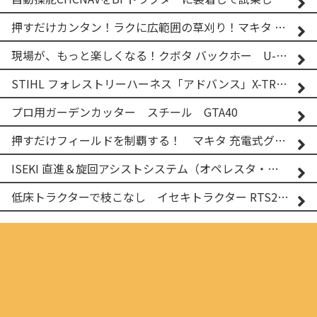
押すだけカンタン！ラクに広範囲の草刈り！マキタ バッテリー式草刈り機 MUG001G 2
現場が、もっと楽しくなる！クボタ バックホー U-25-3A
STIHL フォレストリーハーネス「アドバンス」X-TREEm
プロ用ガーデンカッター スチール GTA40
押すだけフィールドを制覇する！ マキタ 充電式グランドトリマー MUG001G
ISEKI 直進＆旋回アシストシステム（オペレスタ・ターン）搭載 イセキ 乗用田植機 PRJ8D-ZJL
低床トラクターで枝こなし イセキトラクター RTS205NS & フレールモア FNC1202F