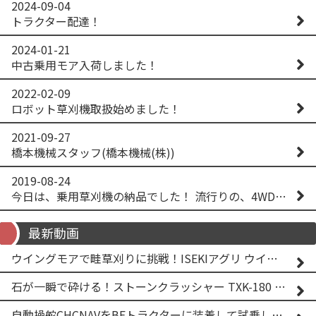
2024-09-04
トラクター配達！
2024-01-21
中古乗用モア入荷しました！
2022-02-09
ロボット草刈機取扱始めました！
2021-09-27
橋本機械スタッフ(橋本機械(株))
2019-08-24
今日は、乗用草刈機の納品でした！ 流行りの、4WD！ #イセキアグリ #オーレック #四駆 #増税間近
最新動画
ウイングモアで畦草刈りに挑戦！ISEKIアグリ ウイングモア WM746AF
石が一瞬で砕ける！ストーンクラッシャー TXK-180 実演
自動操舵CHCNAVをBFトラクターに装着して試乗してみた！！ CHCNAV NX610