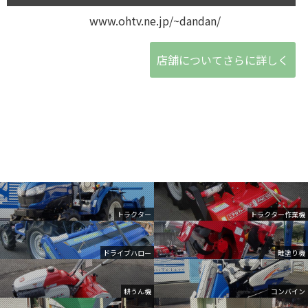
www.ohtv.ne.jp/~dandan/
店舗についてさらに詳しく
トラクター
トラクター作業機
ドライブハロー
畦塗り機
耕うん機
コンバイン