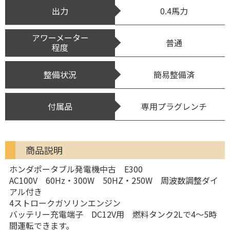
出力
0.4馬力
アワーメーター
普通
程度
整備状況
簡易整備済
付属品
専用プラグレンチ
商品説明
ホンダポータブル発電機中古 E300
AC100V 60Hz・300W 50HZ・250W 周波数調整ダイ
アル付き
4ストロークガソリンエンジン
バッテリー充電端子 DC12V用 燃料タンク2Lで4〜5時
間運転できます。