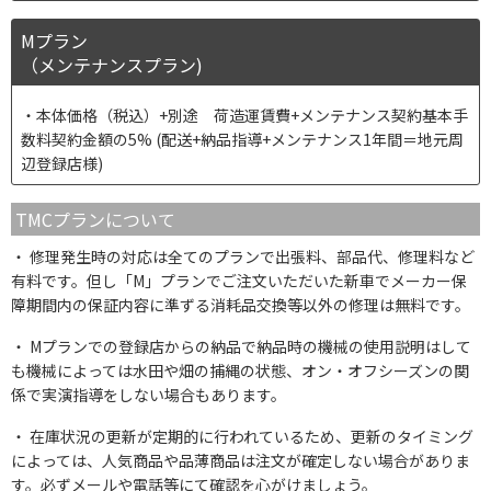
Mプラン
（メンテナンスプラン)
本体価格（税込）+別途 荷造運賃費+メンテナンス契約基本手
数料契約金額の5% (配送+納品指導+メンテナンス1年間＝地元周
辺登録店様)
TMCプランについて
修理発生時の対応は全てのプランで出張料、部品代、修理料など
有料です。但し「M」プランでご注文いただいた新車でメーカー保
障期間内の保証内容に準ずる消耗品交換等以外の修理は無料です。
Mプランでの登録店からの納品で納品時の機械の使用説明はして
も機械によっては水田や畑の捕縄の状態、オン・オフシーズンの関
係で実演指導をしない場合もあります。
在庫状況の更新が定期的に行われているため、更新のタイミング
によっては、人気商品や品薄商品は注文が確定しない場合がありま
す。必ずメールや電話等にて確認を心がけましょう。