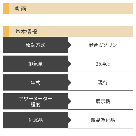
動画
基本情報
駆動方式
混合ガソリン
排気量
25.4cc
年式
現行
アワーメーター
展示機
程度
付属品
新品添付品