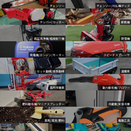
チェンソー
チェンソー/刈払機グッズ
チッパー/カッター
薪割機
高圧洗浄機/粗皮削り機
除雪機
発電機/エンジン/モーター
スピードスプレーヤ
セット動噴/背負動噴
運搬車
高所作業車
動力散布機/ブロワー
肥料散布機/マニアスプレッダー
冷蔵庫/米保冷庫
薬剤/薬液/肥料
電動工具