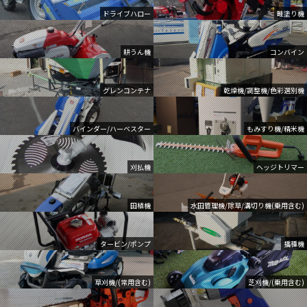
ドライブハロー
畦塗り機
耕うん機
コンバイン
グレンコンテナ
乾燥機/調整機/色彩選別機
バインダー/ハーベスター
もみすり機/精米機
刈払機
ヘッジトリマー
田植機
水田管理機/除草/溝切り機(乗用含む)
タービン/ポンプ
播種機
草刈機/(常用含む)
芝刈機/(乗用含む)