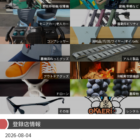
野菜移植機/収穫機
建機/車輌など
セニアカー/老人カー
電動モビリティ
コンプレッサー
消耗品/爪/刃/ワイヤー/オイルetc
農機具ねっとグッズ
アルミ製品
アウトドアグッズ
冷暖房空調機器
ドローン
農産物
その他
レンタル
登録店情報
2026-08-04