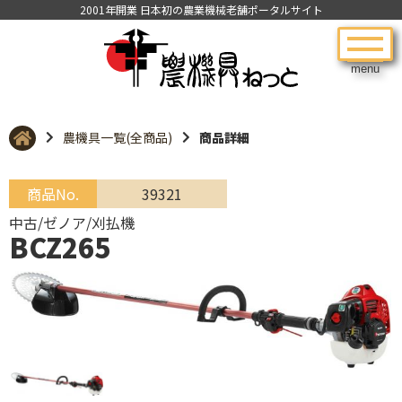
2001年開業 日本初の農業機械老舗ポータルサイト
menu
農機具一覧(全商品)
商品詳細
商品No.
39321
中古/ゼノア/刈払機
BCZ265