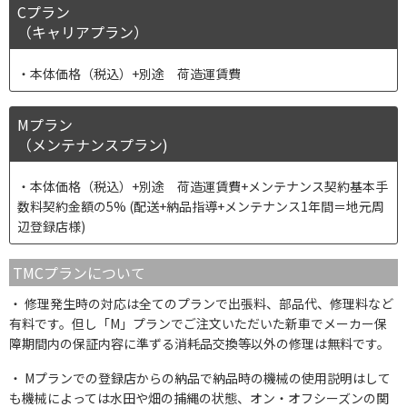
Cプラン
（キャリアプラン）
本体価格（税込）+別途 荷造運賃費
Mプラン
（メンテナンスプラン)
本体価格（税込）+別途 荷造運賃費+メンテナンス契約基本手
数料契約金額の5% (配送+納品指導+メンテナンス1年間＝地元周
辺登録店様)
TMCプランについて
修理発生時の対応は全てのプランで出張料、部品代、修理料など
有料です。但し「M」プランでご注文いただいた新車でメーカー保
障期間内の保証内容に準ずる消耗品交換等以外の修理は無料です。
Mプランでの登録店からの納品で納品時の機械の使用説明はして
も機械によっては水田や畑の捕縄の状態、オン・オフシーズンの関