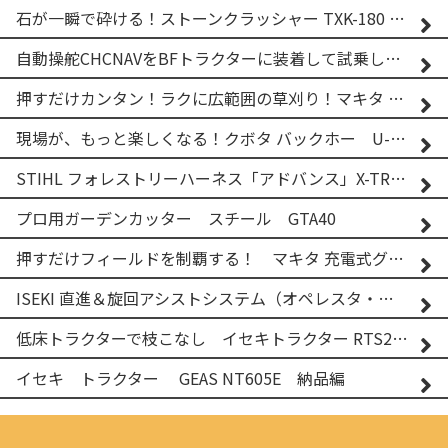
石が一瞬で砕ける！ストーンクラッシャー TXK-180 実演
自動操舵CHCNAVをBFトラクターに装着して試乗してみた！！ CHCNAV NX610
押すだけカンタン！ラクに広範囲の草刈り！マキタ バッテリー式草刈り機 MUG001G 2
現場が、もっと楽しくなる！クボタ バックホー U-25-3A
STIHL フォレストリーハーネス「アドバンス」X-TREEm
プロ用ガーデンカッター スチール GTA40
押すだけフィールドを制覇する！ マキタ 充電式グランドトリマー MUG001G
ISEKI 直進＆旋回アシストシステム（オペレスタ・ターン）搭載 イセキ 乗用田植機 PRJ8D-ZJL
低床トラクターで枝こなし イセキトラクター RTS205NS & フレールモア FNC1202F
イセキ トラクター GEAS NT605E 納品編