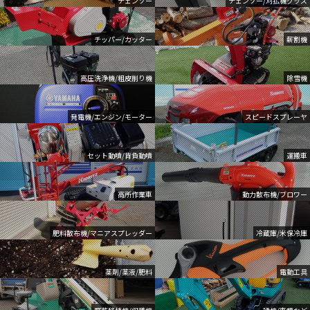
チェンソー
チェンソー/刈払機グッズ
チッパー/カッター
薪割機
高圧洗浄機/粗皮削り機
除雪機
発電機/エンジン/モーター
スピードスプレーヤ
セット動噴/背負動噴
運搬車
高所作業車
動力散布機/ブロワー
肥料散布機/マニアスプレッダー
冷蔵庫/米保冷庫
薬剤/薬液/肥料
電動工具