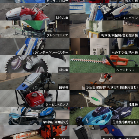
ドライブハロー
畦塗り機
耕うん機
コンバイン
グレンコンテナ
乾燥機/調整機/色彩選別機
バインダー/ハーベスター
もみすり機/精米機
刈払機
ヘッジトリマー
田植機
水田管理機/除草/溝切り機(乗用含む)
タービン/ポンプ
播種機
草刈機/(常用含む)
芝刈機/(乗用含む)