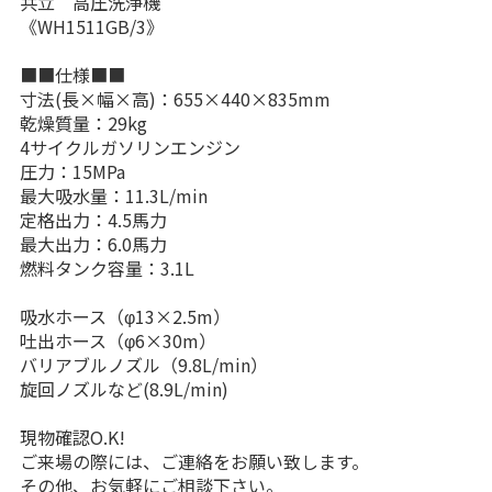
共立 高圧洗浄機
《WH1511GB/3》
■■仕様■■
寸法(長×幅×高)：655×440×835mm
乾燥質量：29kg
4サイクルガソリンエンジン
圧力：15MPa
最大吸水量：11.3L/min
定格出力：4.5馬力
最大出力：6.0馬力
燃料タンク容量：3.1L
吸水ホース（φ13×2.5m）
吐出ホース（φ6×30m）
バリアブルノズル（9.8L/min）
旋回ノズルなど(8.9L/min)
現物確認O.K!
ご来場の際には、ご連絡をお願い致します。
その他、お気軽にご相談下さい。