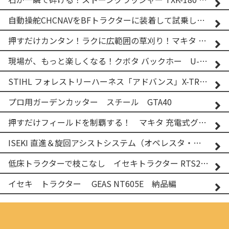
自動操舵CHCNAVをBFトラクターに装着して試乗してみた！！ CHCNAV NX610
押すだけカンタン！ラクに広範囲の草刈り！マキタ バッテリー式草刈り機 MUG001G 2
現場が、もっと楽しくなる！クボタ バックホー U-25-3A
STIHL フォレストリーハーネス「アドバンス」X-TREEm
プロ用ガーデンカッター スチール GTA40
押すだけフィールドを制覇する！ マキタ 充電式グランドトリマー MUG001G
ISEKI 直進＆旋回アシストシステム（オペレスタ・ターン）搭載 イセキ 乗用田植機 PRJ8D-ZJL
低床トラクターで枝こなし イセキトラクター RTS205NS & フレールモア FNC1202F
イセキ トラクター GEAS NT605E 納品編