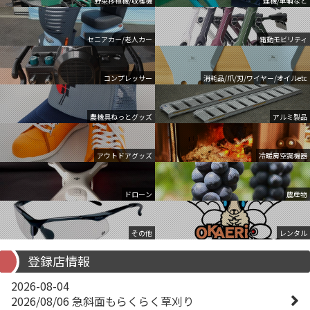
野菜移植機/収穫機
建機/車輌など
セニアカー/老人カー
電動モビリティ
コンプレッサー
消耗品/爪/刃/ワイヤー/オイルetc
農機具ねっとグッズ
アルミ製品
アウトドアグッズ
冷暖房空調機器
ドローン
農産物
その他
レンタル
登録店情報
2026-08-04
2026/08/06 急斜面もらくらく草刈り