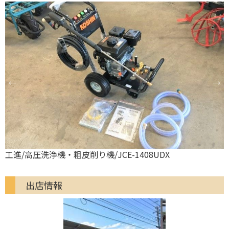
工進/高圧洗浄機・粗皮削り機/JCE-1408UDX
出店情報