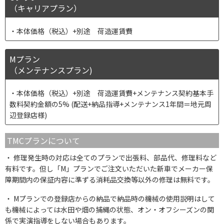
（キャリアプラン）
本体価格（税込）+別途 荷造運賃費
Mプラン
（メンテナンスプラン)
本体価格（税込）+別途 荷造運賃費+メンテナンス契約基本手
数料契約金額の5% (配送+納品指導+メンテナンス1年間＝地元周
辺登録店様)
TMCプランについて
修理発生時の対応は全てのプランで出張料、部品代、修理料など
有料です。但し「M」プランでご注文いただいた新車でメーカー保
障期間内の保証内容に準ずる消耗品交換等以外の修理は無料です。
Mプランでの登録店からの納品で納品時の機械の使用説明はして
も機械によっては水田や畑の捕縄の状態、オン・オフシーズンの関
係で実演指導をしない場合もあります。