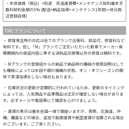
本体価格（税込）+別途 荷造運賃費+メンテナンス契約基本手
数料契約金額の5% (配送+納品指導+メンテナンス1年間＝地元周
辺登録店様)
TMCプランについて
修理発生時の対応は全てのプランで出張料、部品代、修理料など
有料です。但し「M」プランでご注文いただいた新車でメーカー保
障期間内の保証内容に準ずる消耗品交換等以外の修理は無料です。
Mプランでの登録店からの納品で納品時の機械の使用説明はして
も機械によっては水田や畑の捕縄の状態、オン・オフシーズンの関
係で実演指導をしない場合もあります。
在庫状況の更新が定期的に行われているため、更新のタイミング
によっては、人気商品や品薄商品は注文が確定しない場合がありま
す。必ずメールや電話等にて確認を心がけましょう。
運賃の表示は基本全国一律で御座いますが、実際、北海道、沖
縄、離島などの場合、追加で船便運賃や航空運賃が加算される場合
がございます。ご了承ください。