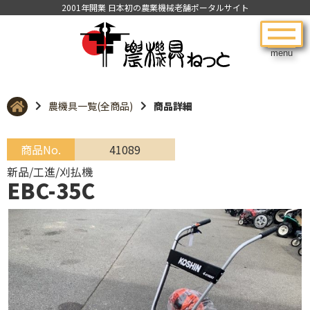
2001年開業 日本初の農業機械老舗ポータルサイト
menu
農機具一覧(全商品)
商品詳細
商品No.
41089
新品/工進/刈払機
EBC-35C