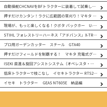
自動操舵CHCNAVをBFトラクターに装着して試乗してみた！！ CHCNAV NX610
押すだけカンタン！ラクに広範囲の草刈り！マキタ バッテリー式草刈り機 MUG001G 2
現場が、もっと楽しくなる！クボタ バックホー U-25-3A
STIHL フォレストリーハーネス「アドバンス」X-TREEm
プロ用ガーデンカッター スチール GTA40
押すだけフィールドを制覇する！ マキタ 充電式グランドトリマー MUG001G
ISEKI 直進＆旋回アシストシステム（オペレスタ・ターン）搭載 イセキ 乗用田植機 PRJ8D-ZJL
低床トラクターで枝こなし イセキトラクター RTS205NS & フレールモア FNC1202F
イセキ トラクター GEAS NT605E 納品編