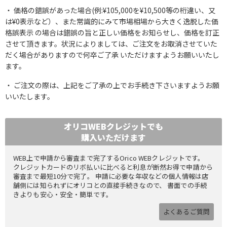
価格の錯誤があった場合(例:¥105,000を¥10,500等の桁違い、又
は¥0表示など）、また常識的にみて市場相場から大きく逸脱した価
格誤表示 の場合は錯誤の旨と正しい価格をお知らせし、価格を訂正
させて頂きます。状況によりましては、ご注文をお取消させていた
だく場合がありますので何卒ご了承 いただけますようお願いいたし
ます。
ご注文の際は、上記をご了承の上でお手続き下さいますようお願
いいたします。
オリコWEBクレジットでも
購入いただけます
WEB上で申請から審査まで完了するOrico WEBクレジットです。
クレジットカードのリボ払いに比べると利息が断然お得で申請から
審査まで最短10分で完了。 申請に必要な年収などの個人情報は店
舗側には知られずにオリコとの直接手続きなので、 書面での手続
きよりも安心・安全・簡単です。
よくあるご質問