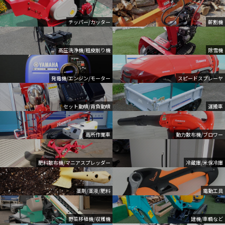
チッパー/カッター
薪割機
高圧洗浄機/粗皮削り機
除雪機
発電機/エンジン/モーター
スピードスプレーヤ
セット動噴/背負動噴
運搬車
高所作業車
動力散布機/ブロワー
肥料散布機/マニアスプレッダー
冷蔵庫/米保冷庫
薬剤/薬液/肥料
電動工具
野菜移植機/収穫機
建機/車輌など