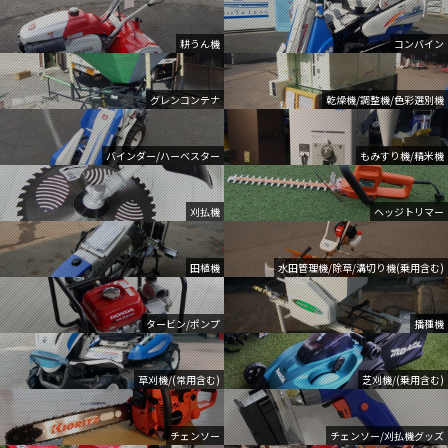
耕うん機
コンバイン
グレンコンテナ
乾燥機/調整機/色彩選別機
バインダー/ハーベスター
もみすり機/精米機
刈払機
ヘッジトリマー
田植機
水田管理機/除草/溝切り機(乗用含む)
タービン/ポンプ
播種機
草刈機/(常用含む)
芝刈機/(乗用含む)
チェンソー
チェンソー/刈払機グッズ