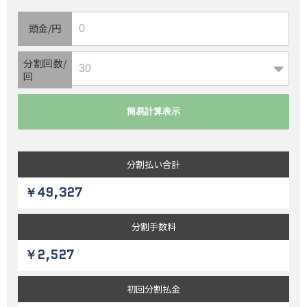
頭金/円
分割回数/
回
分割払い
合計
￥49,327
分割
手数料
￥2,527
初回
分割払金