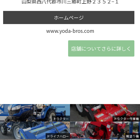
山梨県西八代郡市川三郷町上野２３５２−１
ホームページ
www.yoda-bros.com
店舗についてさらに詳しく
トラクター
トラクター作業機
ドライブハロー
畦塗り機