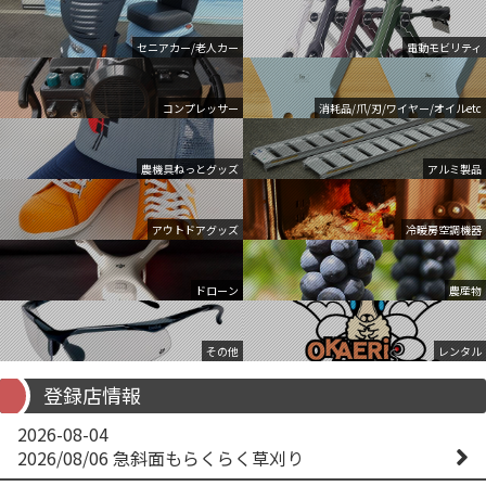
セニアカー/老人カー
電動モビリティ
コンプレッサー
消耗品/爪/刃/ワイヤー/オイルetc
農機具ねっとグッズ
アルミ製品
アウトドアグッズ
冷暖房空調機器
ドローン
農産物
その他
レンタル
登録店情報
2026-08-04
2026/08/06 急斜面もらくらく草刈り