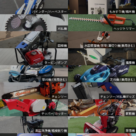
バインダー/ハーベスター
もみすり機/精米機
刈払機
ヘッジトリマー
田植機
水田管理機/除草/溝切り機(乗用含む)
タービン/ポンプ
播種機
草刈機/(常用含む)
芝刈機/(乗用含む)
チェンソー
チェンソー/刈払機グッズ
チッパー/カッター
薪割機
高圧洗浄機/粗皮削り機
除雪機