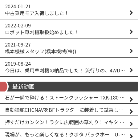
2024-01-21
中古乗用モア入荷しました！
2022-02-09
ロボット草刈機取扱始めました！
2021-09-27
橋本機械スタッフ(橋本機械(株))
2019-08-24
今日は、乗用草刈機の納品でした！ 流行りの、4WD！ #イセキアグリ #オーレック #四駆 #増税間近
最新動画
石が一瞬で砕ける！ストーンクラッシャー TXK-180 実演
自動操舵CHCNAVをBFトラクターに装着して試乗してみた！！ CHCNAV NX610
押すだけカンタン！ラクに広範囲の草刈り！マキタ バッテリー式草刈り機 MUG001G 2
現場が、もっと楽しくなる！クボタ バックホー U-25-3A