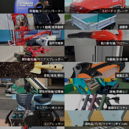
発電機/エンジン/モーター
スピードスプレーヤ
セット動噴/背負動噴
運搬車
高所作業車
動力散布機/ブロワー
肥料散布機/マニアスプレッダー
冷蔵庫/米保冷庫
薬剤/薬液/肥料
電動工具
野菜移植機/収穫機
建機/車輌など
セニアカー/老人カー
電動モビリティ
コンプレッサー
消耗品/爪/刃/ワイヤー/オイルetc