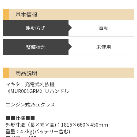
基本情報
駆動方式
電動
整備状況
未使用
商品説明
マキタ 充電式刈払機
《MUR001GRM》Ｕハンドル
エンジン式25ccクラス
■■仕様■■
外形寸法（長×幅×高)：1815×660×450ｍｍ
重量：4.3kg(バッテリー含む)