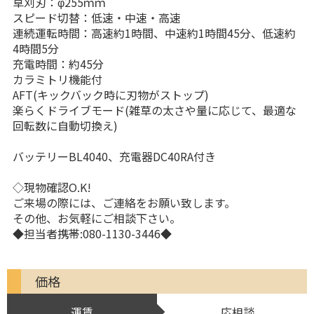
草刈刃：φ255ｍｍ
スピード切替：低速・中速・高速
連続運転時間：高速約1時間、中速約1時間45分、低速約
4時間5分
充電時間：約45分
カラミトリ機能付
AFT(キックバック時に刃物がストップ)
楽らくドライブモード(雑草の太さや量に応じて、最適な
回転数に自動切換え)
バッテリーBL4040、充電器DC40RA付き
◇現物確認O.K!
ご来場の際には、ご連絡をお願い致します。
その他、お気軽にご相談下さい。
◆担当者携帯:080-1130-3446◆
価格
運賃
応相談