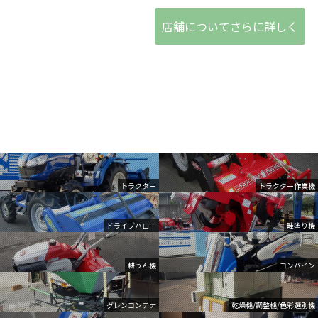
店舗についてさらに詳しく
トラクター
トラクター作業機
ドライブハロー
畦塗り機
耕うん機
コンバイン
グレンコンテナ
乾燥機/調整機/色彩選別機