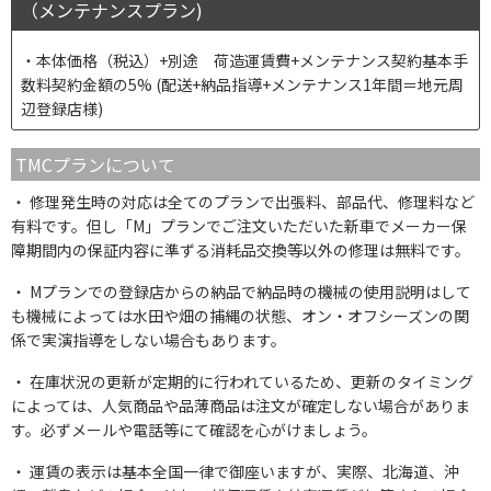
（メンテナンスプラン)
本体価格（税込）+別途 荷造運賃費+メンテナンス契約基本手
数料契約金額の5% (配送+納品指導+メンテナンス1年間＝地元周
辺登録店様)
TMCプランについて
修理発生時の対応は全てのプランで出張料、部品代、修理料など
有料です。但し「M」プランでご注文いただいた新車でメーカー保
障期間内の保証内容に準ずる消耗品交換等以外の修理は無料です。
Mプランでの登録店からの納品で納品時の機械の使用説明はして
も機械によっては水田や畑の捕縄の状態、オン・オフシーズンの関
係で実演指導をしない場合もあります。
在庫状況の更新が定期的に行われているため、更新のタイミング
によっては、人気商品や品薄商品は注文が確定しない場合がありま
す。必ずメールや電話等にて確認を心がけましょう。
運賃の表示は基本全国一律で御座いますが、実際、北海道、沖