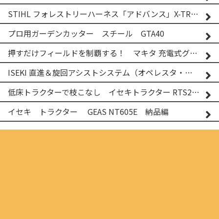
STIHL フォレストリーハーネス「アドバンス」X-TREEm
プロ用ガーデンカッター スチール GTA40
押すだけフィールドを制覇する！ マキタ 充電式グランドトリマー MUG001G
ISEKI 直進＆旋回アシストシステム（オペレスタ・ターン）搭載 イセキ 乗用田植機 PRJ8D-ZJL
低床トラクターで枝こなし イセキトラクター RTS205NS & フレールモア FNC1202F
イセキ トラクター GEAS NT605E 納品編