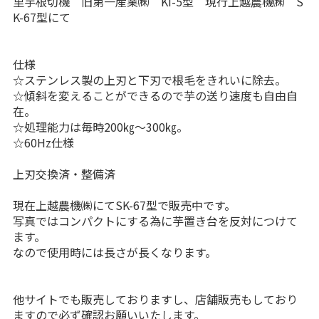
里芋根切機 旧第一産業㈱ KI-5型 現行上越農機㈱ S
K-67型にて
仕様
☆ステンレス製の上刃と下刃で根毛をきれいに除去。
☆傾斜を変えることができるので芋の送り速度も自由自
在。
☆処理能力は毎時200㎏～300㎏。
☆60Hz仕様
上刃交換済・整備済
現在上越農機㈱にてSK-67型で販売中です。
写真ではコンパクトにする為に芋置き台を反対につけて
ます。
なので使用時には長さが長くなります。
他サイトでも販売しておりますし、店舗販売もしており
ますので必ず確認お願いいたします。