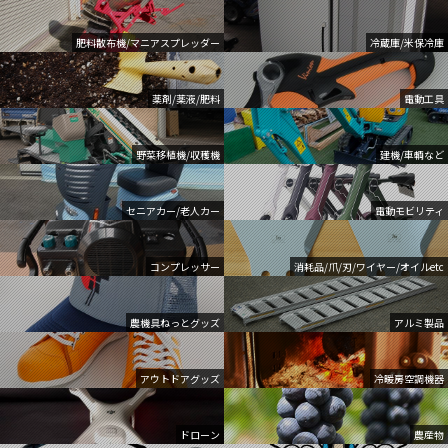
肥料散布機/マニアスプレッダー
冷蔵庫/米保冷庫
薬剤/薬液/肥料
電動工具
野菜移植機/収穫機
建機/車輌など
セニアカー/老人カー
電動モビリティ
コンプレッサー
消耗品/爪/刃/ワイヤー/オイルetc
農機具ねっとグッズ
アルミ製品
アウトドアグッズ
冷暖房空調機器
ドローン
農産物