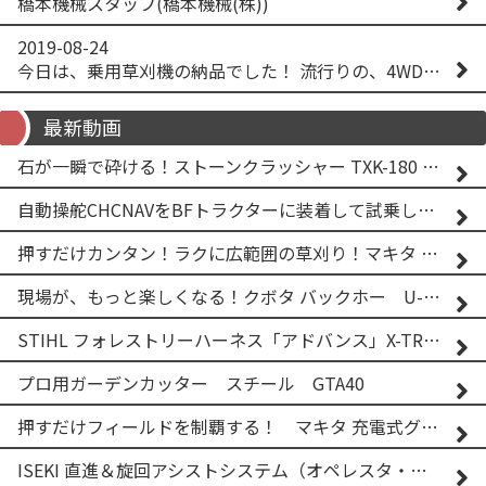
橋本機械スタッフ(橋本機械(株))
2019-08-24
今日は、乗用草刈機の納品でした！ 流行りの、4WD！ #イセキアグリ #オーレック #四駆 #増税間近
最新動画
石が一瞬で砕ける！ストーンクラッシャー TXK-180 実演
自動操舵CHCNAVをBFトラクターに装着して試乗してみた！！ CHCNAV NX610
押すだけカンタン！ラクに広範囲の草刈り！マキタ バッテリー式草刈り機 MUG001G 2
現場が、もっと楽しくなる！クボタ バックホー U-25-3A
STIHL フォレストリーハーネス「アドバンス」X-TREEm
プロ用ガーデンカッター スチール GTA40
押すだけフィールドを制覇する！ マキタ 充電式グランドトリマー MUG001G
ISEKI 直進＆旋回アシストシステム（オペレスタ・ターン）搭載 イセキ 乗用田植機 PRJ8D-ZJL