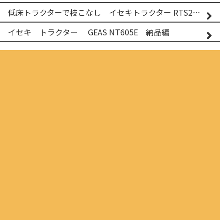
低床トラクターで枝こなし イセキトラクター RTS205NS & フレールモア FNC1202F
イセキ トラクター GEAS NT605E 納品編