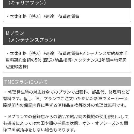
（キャリアプラン）
本体価格（税込）+別途 荷造運賃費
Mプラン
（メンテナンスプラン)
本体価格（税込）+別途 荷造運賃費+メンテナンス契約基本手
数料契約金額の5% (配送+納品指導+メンテナンス1年間＝地元周
辺登録店様)
TMCプランについて
修理発生時の対応は全てのプランで出張料、部品代、修理料など
有料です。但し「M」プランでご注文いただいた新車でメーカー保
障期間内の保証内容に準ずる消耗品交換等以外の修理は無料です。
Mプランでの登録店からの納品で納品時の機械の使用説明はして
も機械によっては水田や畑の捕縄の状態、オン・オフシーズンの関
係で実演指導をしない場合もあります。