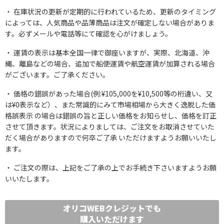
在庫状況の更新が定期的に行われているため、更新のタイミング
によっては、人気商品や品薄商品は注文が確定しない場合がありま
す。必ずメールや電話等にて確認を心がけましょう。
運賃の表示は基本全国一律で御座いますが、実際、北海道、沖
縄、離島などの場合、追加で船便運賃や航空運賃が加算される場合
がございます。ご了承ください。
価格の錯誤があった場合(例:¥105,000を¥10,500等の桁違い、又
は¥0表示など）、また常識的にみて市場相場から大きく逸脱した価
格誤表示 の場合は錯誤の旨と正しい価格をお知らせし、価格を訂正
させて頂きます。状況によりましては、ご注文をお取消させていた
だく場合がありますので何卒ご了承 いただけますようお願いいたし
ます。
ご注文の際は、上記をご了承の上でお手続き下さいますようお願
いいたします。
オリコWEBクレジットでも
購入いただけます