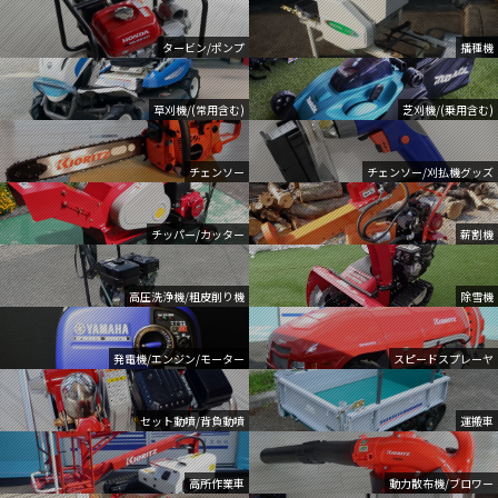
タービン/ポンプ
播種機
草刈機/(常用含む)
芝刈機/(乗用含む)
チェンソー
チェンソー/刈払機グッズ
チッパー/カッター
薪割機
高圧洗浄機/粗皮削り機
除雪機
発電機/エンジン/モーター
スピードスプレーヤ
セット動噴/背負動噴
運搬車
高所作業車
動力散布機/ブロワー