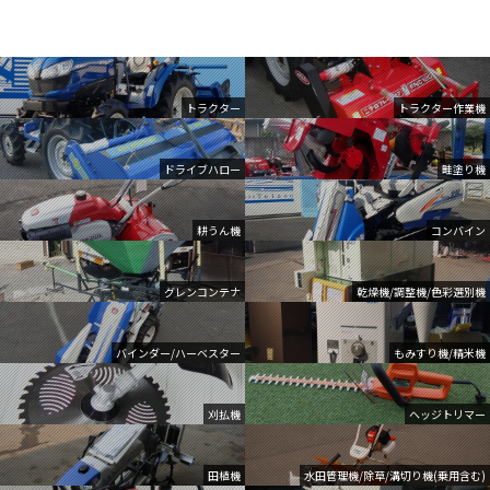
トラクター
トラクター作業機
ドライブハロー
畦塗り機
耕うん機
コンバイン
グレンコンテナ
乾燥機/調整機/色彩選別機
バインダー/ハーベスター
もみすり機/精米機
刈払機
ヘッジトリマー
田植機
水田管理機/除草/溝切り機(乗用含む)