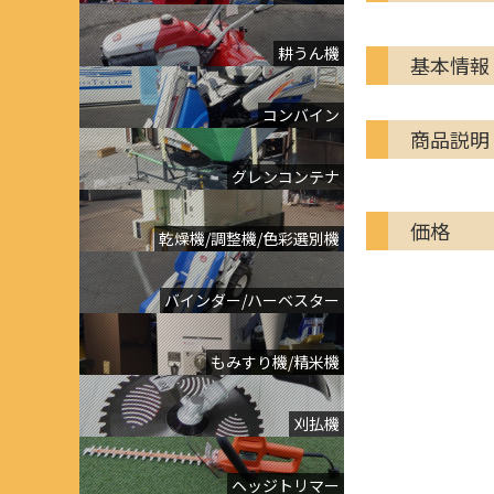
耕うん機
基本情報
コンバイン
商品説明
グレンコンテナ
価格
乾燥機/調整機/色彩選別機
バインダー/ハーベスター
もみすり機/精米機
刈払機
ヘッジトリマー