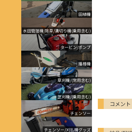
田植機
水田管理機/除草/溝切り機(乗用含む)
タービン/ポンプ
播種機
草刈機/(常用含む)
芝刈機/(乗用含む)
コメント
チェンソー
チェンソー/刈払機グッズ