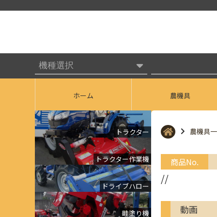
ホーム
農機具
農機具一
トラクター
トラクター作業機
商品No.
//
ドライブハロー
動画
畦塗り機