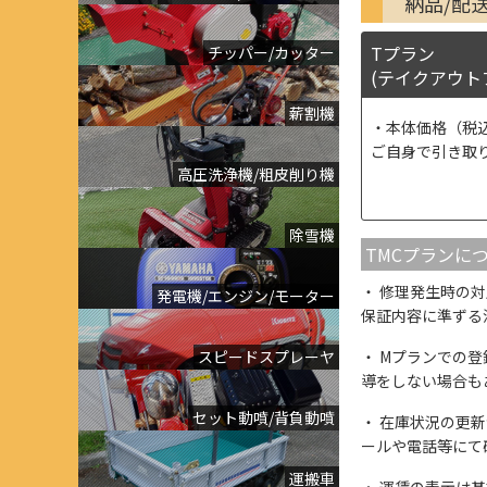
納品/配
Tプラン
チッパー/カッター
(テイクアウト
薪割機
本体価格（税
ご自身で引き取
高圧洗浄機/粗皮削り機
除雪機
TMCプランに
修理発生時の対
発電機/エンジン/モーター
保証内容に準ずる
スピードスプレーヤ
Mプランでの登
導をしない場合も
セット動噴/背負動噴
在庫状況の更新
ールや電話等にて
運搬車
運賃の表示は基