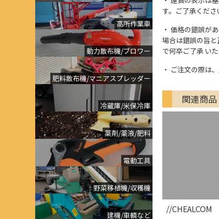
す。ご了承くださ
高所作業車
価格の錯誤があっ
場合は錯誤の旨と
動力散布機/ブロワー
で何卒ご了承 い
ご注文の際は、
肥料散布機/マニアスプレッダー
関連商品
冷蔵庫/米保冷庫
薬剤/薬液/肥料
電動工具
野菜移植機/収穫機
//CHEALCOM
建機/車輌など