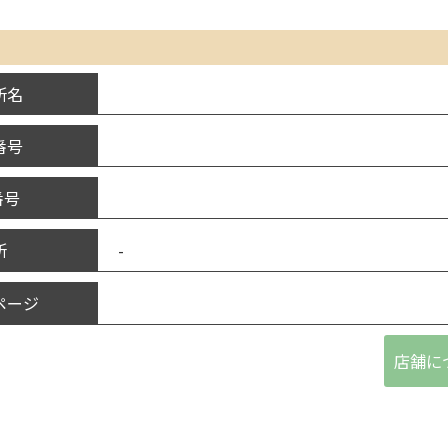
所名
番号
番号
-
所
ページ
店舗に