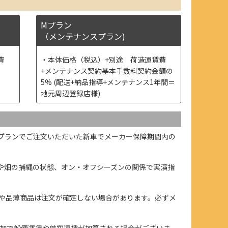
Mプラン
（メンテナンスプラン)
費
本体価格（税込）+別途 荷造運賃費
+メンテナンス契約基本手数料契約金額の
5% (配送+納品指導+メンテナンス1年間＝
地元周辺登録店様)
プランでご注文いただいた新車でメーカー保障期間内の
や畑の捕縄の状態、オン・オフシーズンの関係で実演指
や品薄商品は注文が確定しない場合があります。必ずメ
加で船便運賃や航空運賃が加算される場合がございま