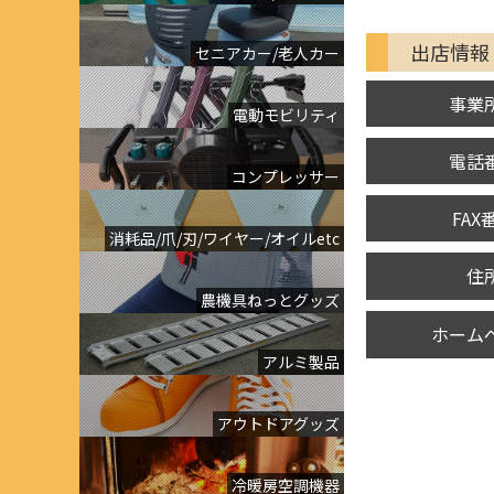
出店情報
セニアカー/老人カー
事業
電動モビリティ
電話
コンプレッサー
FAX
消耗品/爪/刃/ワイヤー/オイルetc
住
農機具ねっとグッズ
ホーム
アルミ製品
アウトドアグッズ
冷暖房空調機器