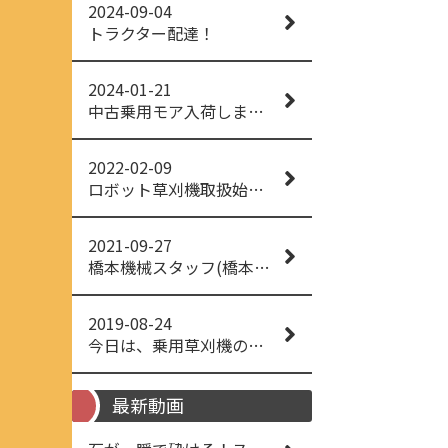
2024-09-04
トラクター配達！
2024-01-21
中古乗用モア入荷しました！
2022-02-09
ロボット草刈機取扱始めました！
2021-09-27
橋本機械スタッフ(橋本機械(株))
2019-08-24
今日は、乗用草刈機の納品でした！ 流行りの、4WD！ #イセキアグリ #オーレック #四駆 #増税間近
最新動画