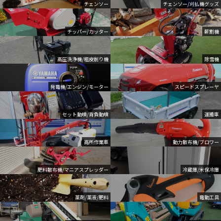
チェンソー
チェンソー/刈払機グッズ
チッパー/カッター
薪割機
高圧洗浄機/粗皮削り機
除雪機
発電機/エンジン/モーター
スピードスプレーヤ
セット動噴/背負動噴
運搬車
高所作業車
動力散布機/ブロワー
肥料散布機/マニアスプレッダー
冷蔵庫/米保冷庫
薬剤/薬液/肥料
電動工具