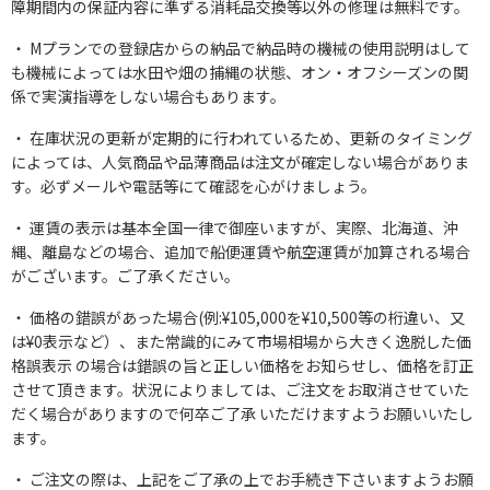
障期間内の保証内容に準ずる消耗品交換等以外の修理は無料です。
Mプランでの登録店からの納品で納品時の機械の使用説明はして
も機械によっては水田や畑の捕縄の状態、オン・オフシーズンの関
係で実演指導をしない場合もあります。
在庫状況の更新が定期的に行われているため、更新のタイミング
によっては、人気商品や品薄商品は注文が確定しない場合がありま
す。必ずメールや電話等にて確認を心がけましょう。
運賃の表示は基本全国一律で御座いますが、実際、北海道、沖
縄、離島などの場合、追加で船便運賃や航空運賃が加算される場合
がございます。ご了承ください。
価格の錯誤があった場合(例:¥105,000を¥10,500等の桁違い、又
は¥0表示など）、また常識的にみて市場相場から大きく逸脱した価
格誤表示 の場合は錯誤の旨と正しい価格をお知らせし、価格を訂正
させて頂きます。状況によりましては、ご注文をお取消させていた
だく場合がありますので何卒ご了承 いただけますようお願いいたし
ます。
ご注文の際は、上記をご了承の上でお手続き下さいますようお願