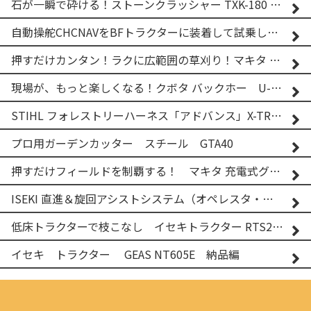
石が一瞬で砕ける！ストーンクラッシャー TXK-180 実演
自動操舵CHCNAVをBFトラクターに装着して試乗してみた！！ CHCNAV NX610
押すだけカンタン！ラクに広範囲の草刈り！マキタ バッテリー式草刈り機 MUG001G 2
現場が、もっと楽しくなる！クボタ バックホー U-25-3A
STIHL フォレストリーハーネス「アドバンス」X-TREEm
プロ用ガーデンカッター スチール GTA40
押すだけフィールドを制覇する！ マキタ 充電式グランドトリマー MUG001G
ISEKI 直進＆旋回アシストシステム（オペレスタ・ターン）搭載 イセキ 乗用田植機 PRJ8D-ZJL
低床トラクターで枝こなし イセキトラクター RTS205NS & フレールモア FNC1202F
イセキ トラクター GEAS NT605E 納品編