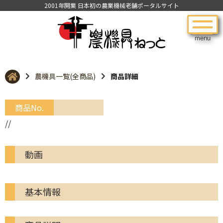
2001年開業 日本初の農業機械老舗ポータルサイト
menu
農機具一覧(全商品)
商品詳細
商品No.
//
動画
基本情報