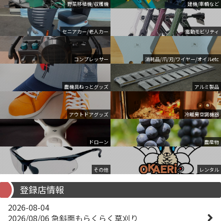
野菜移植機/収穫機
建機/車輌など
セニアカー/老人カー
電動モビリティ
コンプレッサー
消耗品/爪/刃/ワイヤー/オイルetc
農機具ねっとグッズ
アルミ製品
アウトドアグッズ
冷暖房空調機器
ドローン
農産物
その他
レンタル
登録店情報
2026-08-04
2026/08/06 急斜面もらくらく草刈り