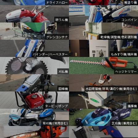
ドライブハロー
畦塗り機
耕うん機
コンバイン
グレンコンテナ
乾燥機/調整機/色彩選別機
バインダー/ハーベスター
もみすり機/精米機
刈払機
ヘッジトリマー
田植機
水田管理機/除草/溝切り機(乗用含む)
タービン/ポンプ
播種機
草刈機/(常用含む)
芝刈機/(乗用含む)