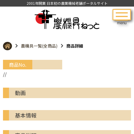
2001年開業 日本初の農業機械老舗ポータルサイト
menu
農機具一覧(全商品)
商品詳細
商品No.
//
動画
基本情報