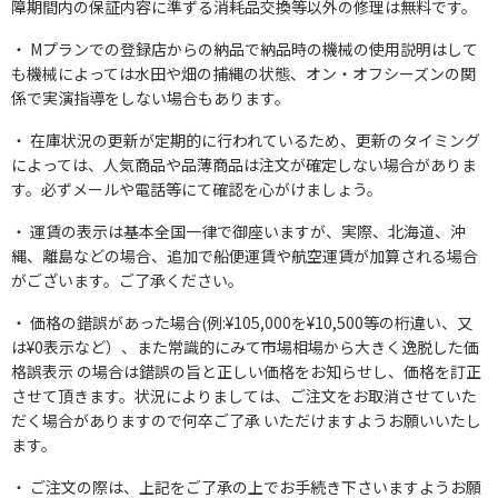
障期間内の保証内容に準ずる消耗品交換等以外の修理は無料です。
Mプランでの登録店からの納品で納品時の機械の使用説明はして
も機械によっては水田や畑の捕縄の状態、オン・オフシーズンの関
係で実演指導をしない場合もあります。
在庫状況の更新が定期的に行われているため、更新のタイミング
によっては、人気商品や品薄商品は注文が確定しない場合がありま
す。必ずメールや電話等にて確認を心がけましょう。
運賃の表示は基本全国一律で御座いますが、実際、北海道、沖
縄、離島などの場合、追加で船便運賃や航空運賃が加算される場合
がございます。ご了承ください。
価格の錯誤があった場合(例:¥105,000を¥10,500等の桁違い、又
は¥0表示など）、また常識的にみて市場相場から大きく逸脱した価
格誤表示 の場合は錯誤の旨と正しい価格をお知らせし、価格を訂正
させて頂きます。状況によりましては、ご注文をお取消させていた
だく場合がありますので何卒ご了承 いただけますようお願いいたし
ます。
ご注文の際は、上記をご了承の上でお手続き下さいますようお願