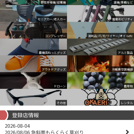
野菜移植機/収穫機
建機/車輌など
セニアカー/老人カー
電動モビリティ
コンプレッサー
消耗品/爪/刃/ワイヤー/オイルetc
農機具ねっとグッズ
アルミ製品
アウトドアグッズ
冷暖房空調機器
ドローン
農産物
その他
レンタル
登録店情報
2026-08-04
2026/08/06 急斜面もらくらく草刈り