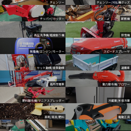
チェンソー
チェンソー/刈払機グッズ
チッパー/カッター
薪割機
高圧洗浄機/粗皮削り機
除雪機
発電機/エンジン/モーター
スピードスプレーヤ
セット動噴/背負動噴
運搬車
高所作業車
動力散布機/ブロワー
肥料散布機/マニアスプレッダー
冷蔵庫/米保冷庫
薬剤/薬液/肥料
電動工具