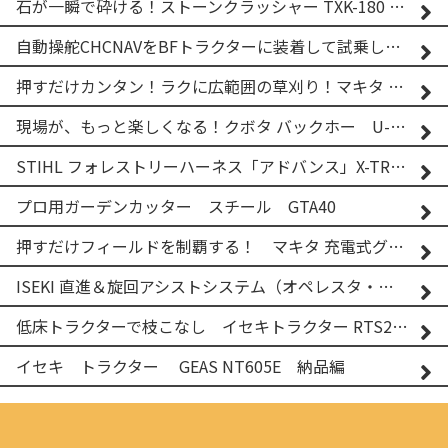
石が一瞬で砕ける！ストーンクラッシャー TXK-180 実演
自動操舵CHCNAVをBFトラクターに装着して試乗してみた！！ CHCNAV NX610
押すだけカンタン！ラクに広範囲の草刈り！マキタ バッテリー式草刈り機 MUG001G 2
現場が、もっと楽しくなる！クボタ バックホー U-25-3A
STIHL フォレストリーハーネス「アドバンス」X-TREEm
プロ用ガーデンカッター スチール GTA40
押すだけフィールドを制覇する！ マキタ 充電式グランドトリマー MUG001G
ISEKI 直進＆旋回アシストシステム（オペレスタ・ターン）搭載 イセキ 乗用田植機 PRJ8D-ZJL
低床トラクターで枝こなし イセキトラクター RTS205NS & フレールモア FNC1202F
イセキ トラクター GEAS NT605E 納品編