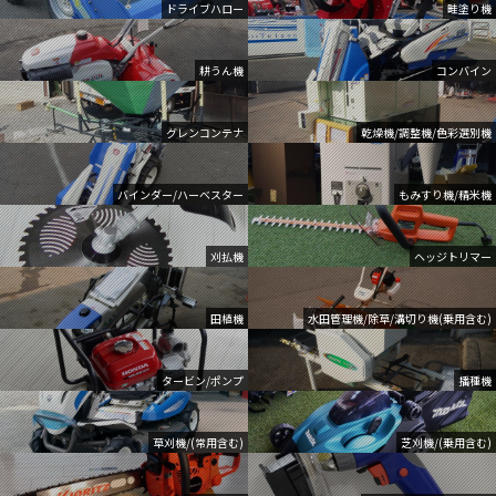
ドライブハロー
畦塗り機
耕うん機
コンバイン
グレンコンテナ
乾燥機/調整機/色彩選別機
バインダー/ハーベスター
もみすり機/精米機
刈払機
ヘッジトリマー
田植機
水田管理機/除草/溝切り機(乗用含む)
タービン/ポンプ
播種機
草刈機/(常用含む)
芝刈機/(乗用含む)