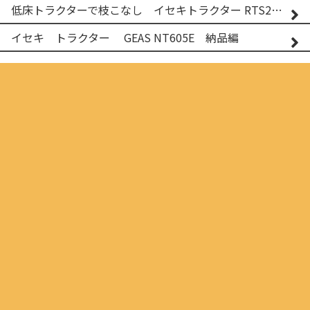
低床トラクターで枝こなし イセキトラクター RTS205NS & フレールモア FNC1202F
イセキ トラクター GEAS NT605E 納品編