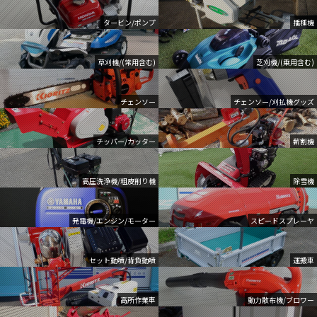
タービン/ポンプ
播種機
草刈機/(常用含む)
芝刈機/(乗用含む)
チェンソー
チェンソー/刈払機グッズ
チッパー/カッター
薪割機
高圧洗浄機/粗皮削り機
除雪機
発電機/エンジン/モーター
スピードスプレーヤ
セット動噴/背負動噴
運搬車
高所作業車
動力散布機/ブロワー