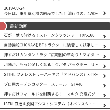
2019-08-24
今日は、乗用草刈機の納品でした！ 流行りの、4WD！ #イセキアグリ #オーレック #四駆 #増税間近
最新動画
石が一瞬で砕ける！ストーンクラッシャー TXK-180 実演
自動操舵CHCNAVをBFトラクターに装着して試乗してみた！！ CHCNAV NX610
押すだけカンタン！ラクに広範囲の草刈り！マキタ バッテリー式草刈り機 MUG001G 2
現場が、もっと楽しくなる！クボタ バックホー U-25-3A
STIHL フォレストリーハーネス「アドバンス」X-TREEm
プロ用ガーデンカッター スチール GTA40
押すだけフィールドを制覇する！ マキタ 充電式グランドトリマー MUG001G
ISEKI 直進＆旋回アシストシステム（オペレスタ・ターン）搭載 イセキ 乗用田植機 PRJ8D-ZJL