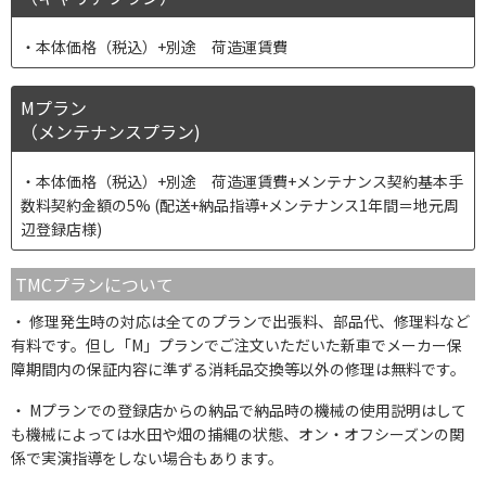
本体価格（税込）+別途 荷造運賃費
Mプラン
（メンテナンスプラン)
本体価格（税込）+別途 荷造運賃費+メンテナンス契約基本手
数料契約金額の5% (配送+納品指導+メンテナンス1年間＝地元周
辺登録店様)
TMCプランについて
修理発生時の対応は全てのプランで出張料、部品代、修理料など
有料です。但し「M」プランでご注文いただいた新車でメーカー保
障期間内の保証内容に準ずる消耗品交換等以外の修理は無料です。
Mプランでの登録店からの納品で納品時の機械の使用説明はして
も機械によっては水田や畑の捕縄の状態、オン・オフシーズンの関
係で実演指導をしない場合もあります。