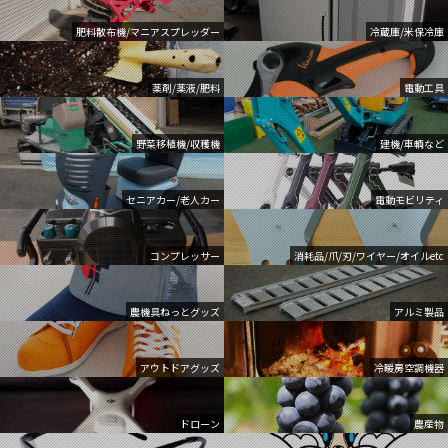
肥料散布機/マニアスプレッダー
冷蔵庫/米保冷庫
薬剤/薬液/肥料
電動工具
野菜移植機/収穫機
建機/車輌など
セニアカー/老人カー
電動モビリティ
コンプレッサー
消耗品/爪/刃/ワイヤー/オイルetc
農機具ねっとグッズ
アルミ製品
アウトドアグッズ
冷暖房空調機器
ドローン
農産物