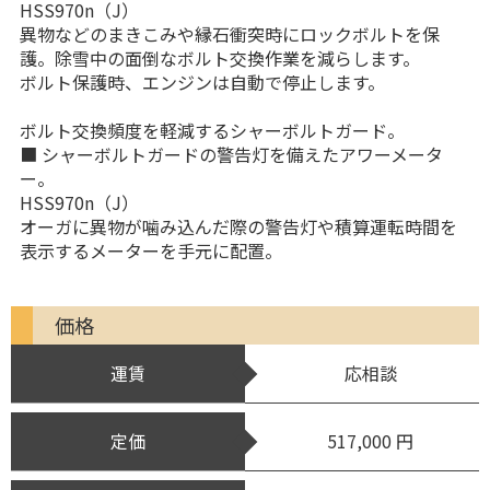
HSS970n（J）
異物などのまきこみや縁石衝突時にロックボルトを保
護。除雪中の面倒なボルト交換作業を減らします。
ボルト保護時、エンジンは自動で停止します。
ボルト交換頻度を軽減するシャーボルトガード。
■ シャーボルトガードの警告灯を備えたアワーメータ
ー。
HSS970n（J）
オーガに異物が噛み込んだ際の警告灯や積算運転時間を
表示するメーターを手元に配置。
価格
運賃
応相談
定価
517,000 円