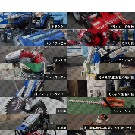
トラクター
トラクター作業機
ドライブハロー
畦塗り機
耕うん機
コンバイン
グレンコンテナ
乾燥機/調整機/色彩選別機
バインダー/ハーベスター
もみすり機/精米機
刈払機
ヘッジトリマー
田植機
水田管理機/除草/溝切り機(乗用含む)