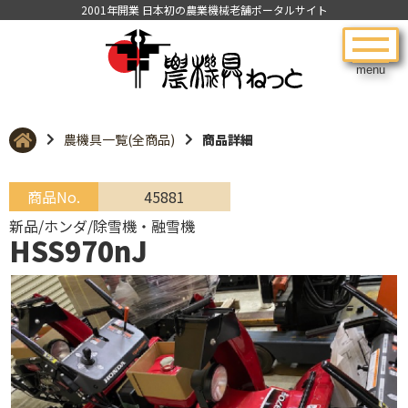
2001年開業 日本初の農業機械老舗ポータルサイト
menu
農機具一覧(全商品)
商品詳細
商品No.
45881
新品/ホンダ/除雪機・融雪機
HSS970nJ