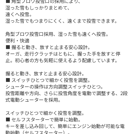
■ 角型ブロワ投雪口の採用により、
湿った雪もしっかりまとめて、
遠くへ投雪。
湿った雪でもつまりにくく、遠くまで投雪できます。
角型ブロワ投雪口採用、湿った雪も遠くへ投雪。
便利・快適
■ 握ると動き、放すと止まる安心設計。
オーガ、走行クラッチはともに、握った手を放すと停
止。初心者の方も気軽に使えるよう配慮しています。
握ると動き、放すと止まる安心設計。
■ スイッチひとつで細かく投雪を調整。
シューターの操作は方向調整スイッチひとつ。
投雪距離や方向、さらに投雪角度を電動で調整する、2段
式電動シューターを採用。
スイッチひとつで細かく投雪を調整。
■ セルフスターターで簡単に始動。
キーを差し込み回して、簡単にエンジン始動が可能な電
動始動（セルフスターター）。