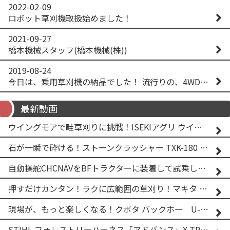
2022-02-09
ロボット草刈機取扱始めました！
2021-09-27
橋本機械スタッフ(橋本機械(株))
2019-08-24
今日は、乗用草刈機の納品でした！ 流行りの、4WD！ #イセキアグリ #オーレック #四駆 #増税間近
最新動画
ウイングモアで畦草刈りに挑戦！ISEKIアグリ ウイングモア WM746AF
石が一瞬で砕ける！ストーンクラッシャー TXK-180 実演
自動操舵CHCNAVをBFトラクターに装着して試乗してみた！！ CHCNAV NX610
押すだけカンタン！ラクに広範囲の草刈り！マキタ バッテリー式草刈り機 MUG001G 2
現場が、もっと楽しくなる！クボタ バックホー U-25-3A
STIHL フォレストリーハーネス「アドバンス」X-TREEm