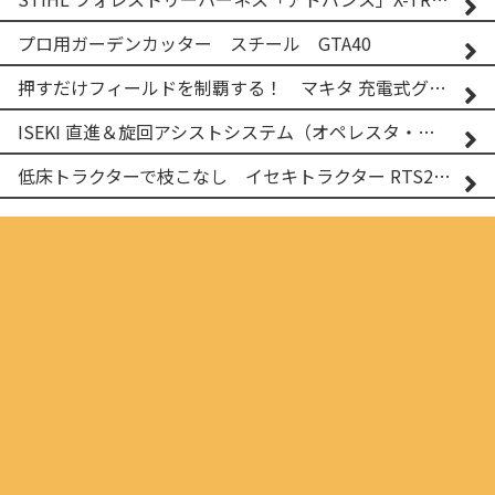
プロ用ガーデンカッター スチール GTA40
押すだけフィールドを制覇する！ マキタ 充電式グランドトリマー MUG001G
ISEKI 直進＆旋回アシストシステム（オペレスタ・ターン）搭載 イセキ 乗用田植機 PRJ8D-ZJL
低床トラクターで枝こなし イセキトラクター RTS205NS & フレールモア FNC1202F