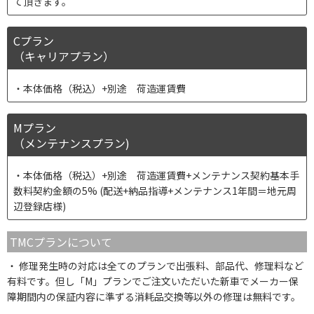
て頂きます。
Cプラン
（キャリアプラン）
本体価格（税込）+別途 荷造運賃費
Mプラン
（メンテナンスプラン)
本体価格（税込）+別途 荷造運賃費+メンテナンス契約基本手
数料契約金額の5% (配送+納品指導+メンテナンス1年間＝地元周
辺登録店様)
TMCプランについて
修理発生時の対応は全てのプランで出張料、部品代、修理料など
有料です。但し「M」プランでご注文いただいた新車でメーカー保
障期間内の保証内容に準ずる消耗品交換等以外の修理は無料です。