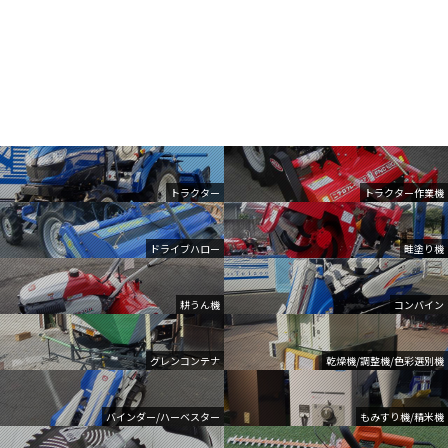
トラクター
トラクター作業機
ドライブハロー
畦塗り機
耕うん機
コンバイン
グレンコンテナ
乾燥機/調整機/色彩選別機
バインダー/ハーベスター
もみすり機/精米機