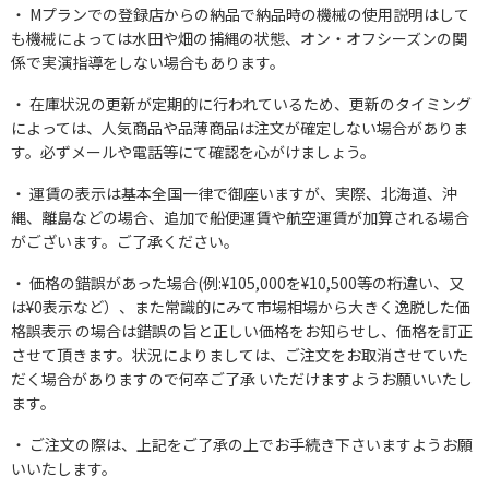
Mプランでの登録店からの納品で納品時の機械の使用説明はして
も機械によっては水田や畑の捕縄の状態、オン・オフシーズンの関
係で実演指導をしない場合もあります。
在庫状況の更新が定期的に行われているため、更新のタイミング
によっては、人気商品や品薄商品は注文が確定しない場合がありま
す。必ずメールや電話等にて確認を心がけましょう。
運賃の表示は基本全国一律で御座いますが、実際、北海道、沖
縄、離島などの場合、追加で船便運賃や航空運賃が加算される場合
がございます。ご了承ください。
価格の錯誤があった場合(例:¥105,000を¥10,500等の桁違い、又
は¥0表示など）、また常識的にみて市場相場から大きく逸脱した価
格誤表示 の場合は錯誤の旨と正しい価格をお知らせし、価格を訂正
させて頂きます。状況によりましては、ご注文をお取消させていた
だく場合がありますので何卒ご了承 いただけますようお願いいたし
ます。
ご注文の際は、上記をご了承の上でお手続き下さいますようお願
いいたします。