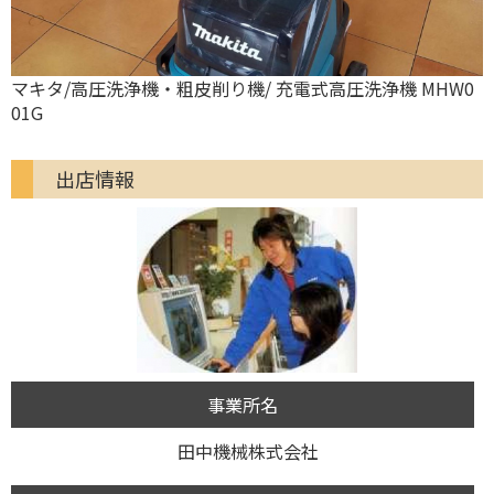
マキタ/高圧洗浄機・粗皮削り機/ 充電式高圧洗浄機 MHW0
01G
出店情報
事業所名
田中機械株式会社