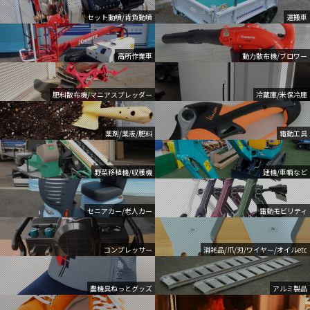
セット動噴/背負動噴
運搬車
高所作業車
動力散布機/ブロワー
肥料散布機/マニアスプレッダー
冷蔵庫/米保冷庫
薬剤/薬液/肥料
電動工具
野菜移植機/収穫機
建機/車輌など
セニアカー/老人カー
電動モビリティ
コンプレッサー
消耗品/爪/刃/ワイヤー/オイルetc
農機具ねっとグッズ
アルミ製品