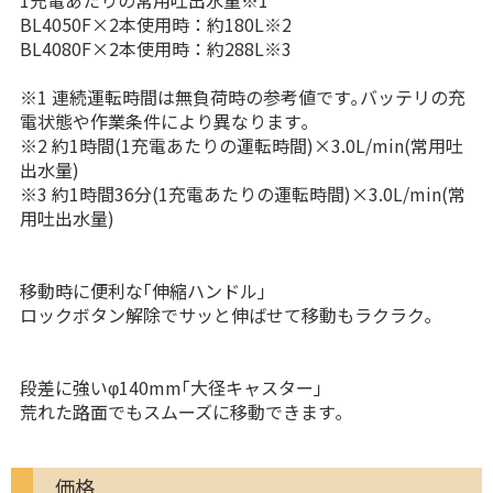
1充電あたりの常用吐出水量※1
BL4050F×2本使用時：約180L※2
BL4080F×2本使用時：約288L※3
※1 連続運転時間は無負荷時の参考値です｡バッテリの充
電状態や作業条件により異なります｡
※2 約1時間(1充電あたりの運転時間)×3.0L/min(常用吐
出水量)
※3 約1時間36分(1充電あたりの運転時間)×3.0L/min(常
用吐出水量)
移動時に便利な｢伸縮ハンドル｣
ロックボタン解除でサッと伸ばせて移動もラクラク｡
段差に強いφ140mm｢大径キャスター｣
荒れた路面でもスムーズに移動できます｡
価格