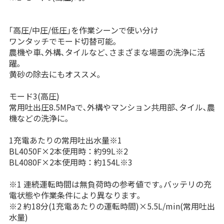
｢高圧/中圧/低圧｣を作業シーンで使い分け
ワンタッチでモード切替可能｡
農機や車､外構､タイルなど､さまざまな場面の洗浄に活
躍｡
黄砂の除去にもオススメ｡
モード3(高圧)
常用吐出圧8.5MPaで､外構やマンション共用部､タイル､農
機などの洗浄に｡
1充電あたりの常用吐出水量※1
BL4050F×2本使用時：約99L※2
BL4080F×2本使用時：約154L※3
※1 連続運転時間は無負荷時の参考値です｡バッテリの充
電状態や作業条件により異なります｡
※2 約18分(1充電あたりの運転時間)×5.5L/min(常用吐出
水量)