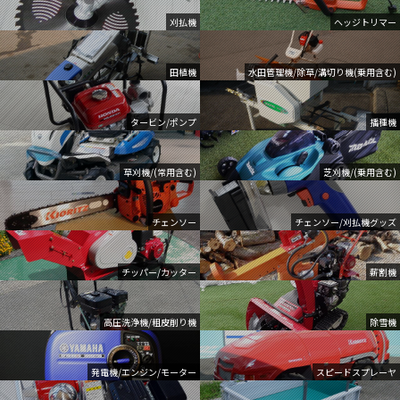
刈払機
ヘッジトリマー
田植機
水田管理機/除草/溝切り機(乗用含む)
タービン/ポンプ
播種機
草刈機/(常用含む)
芝刈機/(乗用含む)
チェンソー
チェンソー/刈払機グッズ
チッパー/カッター
薪割機
高圧洗浄機/粗皮削り機
除雪機
発電機/エンジン/モーター
スピードスプレーヤ