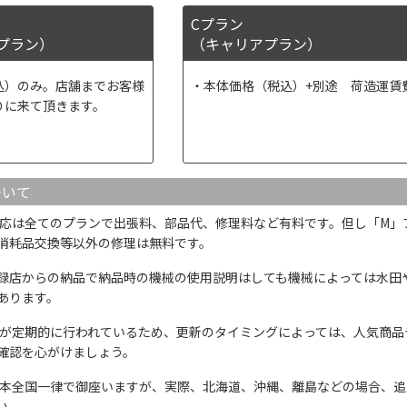
Cプラン
プラン）
（キャリアプラン）
込）のみ。店舗までお客様
本体価格（税込）+別途 荷造運賃
りに来て頂きます。
ついて
応は全てのプランで出張料、部品代、修理料など有料です。但し「M」
消耗品交換等以外の修理は無料です。
録店からの納品で納品時の機械の使用説明はしても機械によっては水田
あります。
が定期的に行われているため、更新のタイミングによっては、人気商品
確認を心がけましょう。
本全国一律で御座いますが、実際、北海道、沖縄、離島などの場合、追
い。