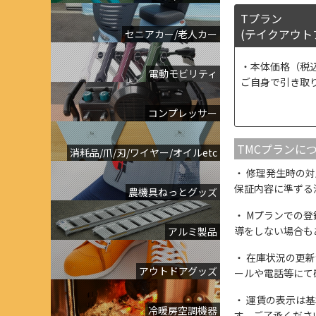
Tプラン
(テイクアウト
セニアカー/老人カー
本体価格（税
電動モビリティ
ご自身で引き取
コンプレッサー
TMCプランに
消耗品/爪/刃/ワイヤー/オイルetc
修理発生時の対
保証内容に準ずる
農機具ねっとグッズ
Mプランでの登
導をしない場合も
アルミ製品
在庫状況の更新
アウトドアグッズ
ールや電話等にて
運賃の表示は基
冷暖房空調機器
す。ご了承くださ