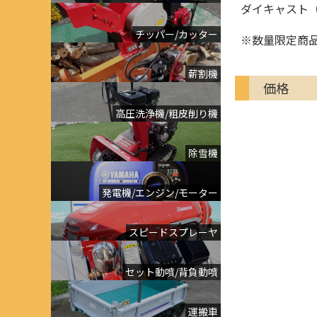
ダイキャスト
チッパー/カッター
※数量限定商
薪割機
価格
高圧洗浄機/粗皮削り機
除雪機
発電機/エンジン/モーター
スピードスプレーヤ
セット動噴/背負動噴
運搬車