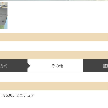
方式
その他
整
 T8S305 ミニチュア