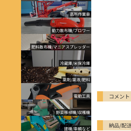
高所作業車
動力散布機/ブロワー
肥料散布機/マニアスプレッダー
冷蔵庫/米保冷庫
薬剤/薬液/肥料
コメント
電動工具
野菜移植機/収穫機
納品/配
建機/車輌など