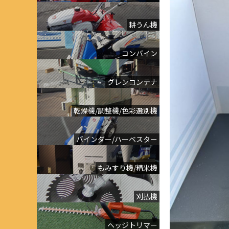
耕うん機
コンバイン
グレンコンテナ
乾燥機/調整機/色彩選別機
バインダー/ハーベスター
もみすり機/精米機
刈払機
ヘッジトリマー