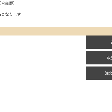
（合金製）
品となります
販
注