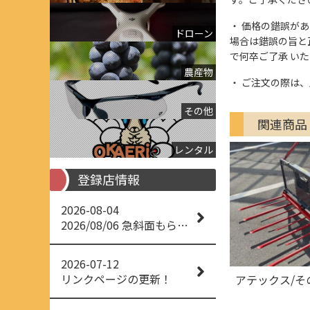
価格の錯誤があっ
ドローン
場合は錯誤の旨と
で何卒ご了承 い
農産物
ご注文の際は、
その他
関連商品
レンタル
登録店情報
2026-08-04
2026/08/06 急斜面もらくらく草刈り
2026-07-12
リンクページの更新！
アテックス/そ