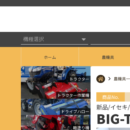
ホーム
農機具
農機具一
トラクター
トラクター作業機
商品No.
新品/イセキ
ドライブハロー
BIG
畦塗り機