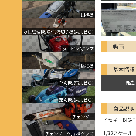
田植機
水田管理機/除草/溝切り機(乗用含む)
動画
タービン/ポンプ
播種機
基本情報
駆動
草刈機/(常用含む)
芝刈機/(乗用含む)
商品説明
チェンソー
イセキ BIG-T
1/32スケール
チェンソー/刈払機グッズ