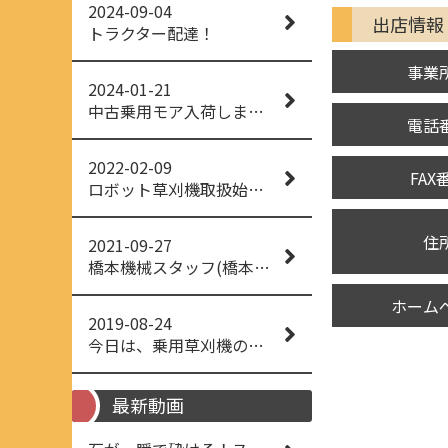
2024-09-04
出店情報
トラクター配達！
事業
2024-01-21
中古乗用モア入荷しました！
電話
2022-02-09
FAX
ロボット草刈機取扱始めました！
住
2021-09-27
橋本機械スタッフ(橋本機械(株))
ホーム
2019-08-24
今日は、乗用草刈機の納品でした！ 流行りの、4WD！ #イセキアグリ #オーレック #四駆 #増税間近
最新動画