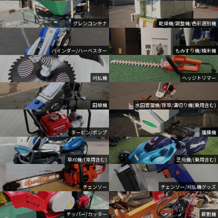
グレンコンテナ
乾燥機/調整機/色彩選別機
バインダー/ハーベスター
もみすり機/精米機
刈払機
ヘッジトリマー
田植機
水田管理機/除草/溝切り機(乗用含む)
タービン/ポンプ
播種機
草刈機/(常用含む)
芝刈機/(乗用含む)
チェンソー
チェンソー/刈払機グッズ
チッパー/カッター
薪割機