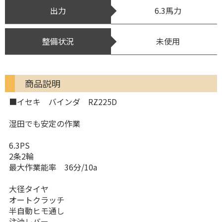
出力
6.3馬力
整備状況
未使用
商品説明
■イセキ バインダ RZ225D
湿田でも安定の作業
6.3PS
2条2輪
最大作業能率 36分/10a
大径タイヤ
オートクラッチ
半自動ヒモ通し
注油レバー