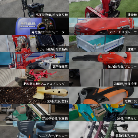
高圧洗浄機/粗皮削り機
除雪機
発電機/エンジン/モーター
スピードスプレーヤ
セット動噴/背負動噴
運搬車
高所作業車
動力散布機/ブロワー
肥料散布機/マニアスプレッダー
冷蔵庫/米保冷庫
薬剤/薬液/肥料
電動工具
野菜移植機/収穫機
建機/車輌など
セニアカー/老人カー
電動モビリティ