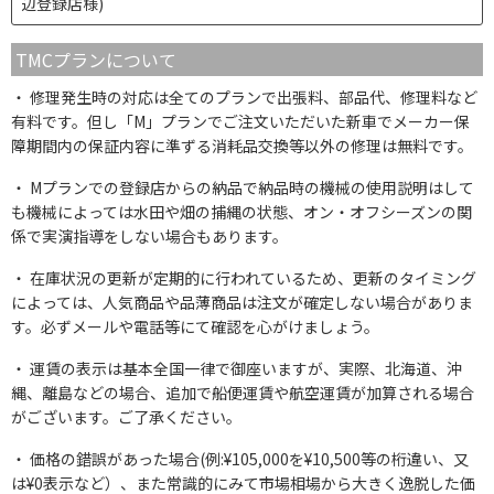
辺登録店様)
TMCプランについて
修理発生時の対応は全てのプランで出張料、部品代、修理料など
有料です。但し「M」プランでご注文いただいた新車でメーカー保
障期間内の保証内容に準ずる消耗品交換等以外の修理は無料です。
Mプランでの登録店からの納品で納品時の機械の使用説明はして
も機械によっては水田や畑の捕縄の状態、オン・オフシーズンの関
係で実演指導をしない場合もあります。
在庫状況の更新が定期的に行われているため、更新のタイミング
によっては、人気商品や品薄商品は注文が確定しない場合がありま
す。必ずメールや電話等にて確認を心がけましょう。
運賃の表示は基本全国一律で御座いますが、実際、北海道、沖
縄、離島などの場合、追加で船便運賃や航空運賃が加算される場合
がございます。ご了承ください。
価格の錯誤があった場合(例:¥105,000を¥10,500等の桁違い、又
は¥0表示など）、また常識的にみて市場相場から大きく逸脱した価