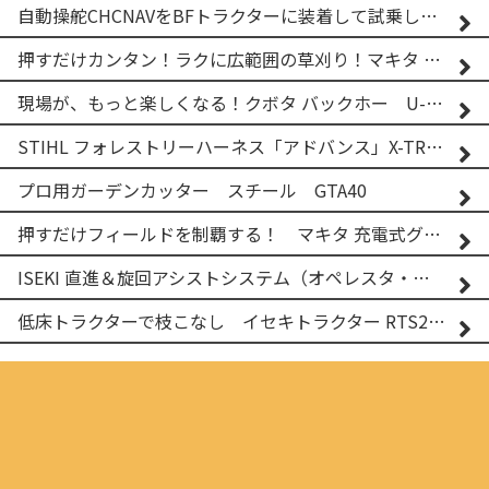
自動操舵CHCNAVをBFトラクターに装着して試乗してみた！！ CHCNAV NX610
押すだけカンタン！ラクに広範囲の草刈り！マキタ バッテリー式草刈り機 MUG001G 2
現場が、もっと楽しくなる！クボタ バックホー U-25-3A
STIHL フォレストリーハーネス「アドバンス」X-TREEm
プロ用ガーデンカッター スチール GTA40
押すだけフィールドを制覇する！ マキタ 充電式グランドトリマー MUG001G
ISEKI 直進＆旋回アシストシステム（オペレスタ・ターン）搭載 イセキ 乗用田植機 PRJ8D-ZJL
低床トラクターで枝こなし イセキトラクター RTS205NS & フレールモア FNC1202F