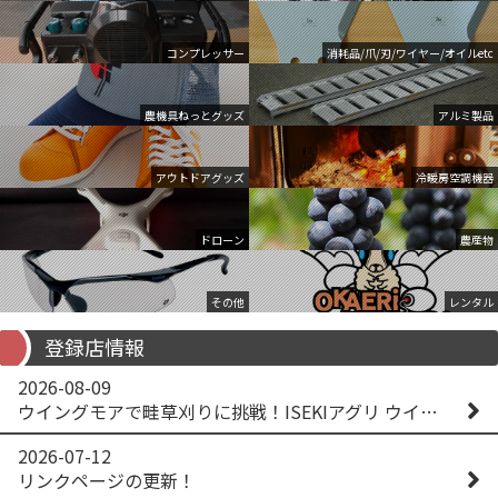
コンプレッサー
消耗品/爪/刃/ワイヤー/オイルetc
農機具ねっとグッズ
アルミ製品
アウトドアグッズ
冷暖房空調機器
ドローン
農産物
その他
レンタル
登録店情報
2026-08-09
ウイングモアで畦草刈りに挑戦！ISEKIアグリ ウイングモア WM746AF
2026-07-12
リンクページの更新！