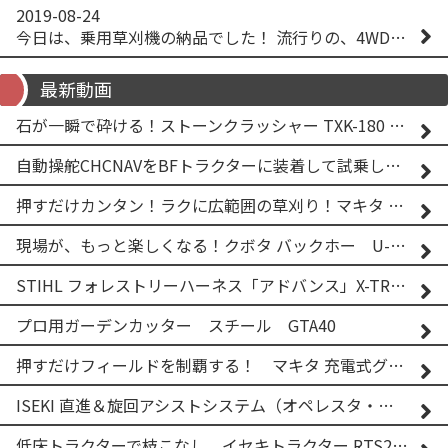
2019-08-24
今日は、乗用草刈機の納品でした！ 流行りの、4WD！ #イセキアグリ #オーレック #四駆 #増税間近
最新動画
石が一瞬で砕ける！ストーンクラッシャー TXK-180 実演
自動操舵CHCNAVをBFトラクターに装着して試乗してみた！！ CHCNAV NX610
押すだけカンタン！ラクに広範囲の草刈り！マキタ バッテリー式草刈り機 MUG001G 2
現場が、もっと楽しくなる！クボタ バックホー U-25-3A
STIHL フォレストリーハーネス「アドバンス」X-TREEm
プロ用ガーデンカッター スチール GTA40
押すだけフィールドを制覇する！ マキタ 充電式グランドトリマー MUG001G
ISEKI 直進＆旋回アシストシステム（オペレスタ・ターン）搭載 イセキ 乗用田植機 PRJ8D-ZJL
低床トラクターで枝こなし イセキトラクター RTS205NS & フレールモア FNC1202F