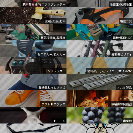
肥料散布機/マニアスプレッダー
冷蔵庫/米保冷庫
薬剤/薬液/肥料
電動工具
野菜移植機/収穫機
建機/車輌など
セニアカー/老人カー
電動モビリティ
コンプレッサー
消耗品/爪/刃/ワイヤー/オイルetc
農機具ねっとグッズ
アルミ製品
アウトドアグッズ
冷暖房空調機器
ドローン
農産物