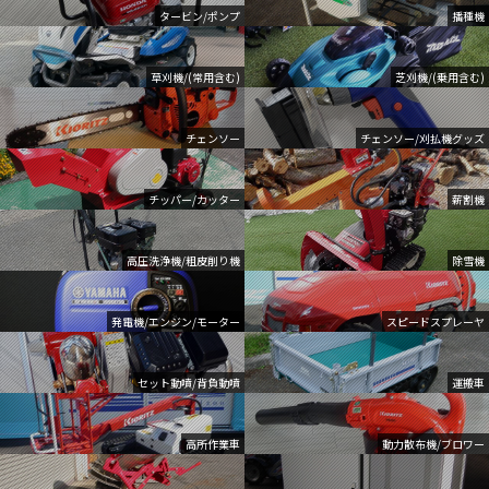
タービン/ポンプ
播種機
草刈機/(常用含む)
芝刈機/(乗用含む)
チェンソー
チェンソー/刈払機グッズ
チッパー/カッター
薪割機
高圧洗浄機/粗皮削り機
除雪機
発電機/エンジン/モーター
スピードスプレーヤ
セット動噴/背負動噴
運搬車
高所作業車
動力散布機/ブロワー