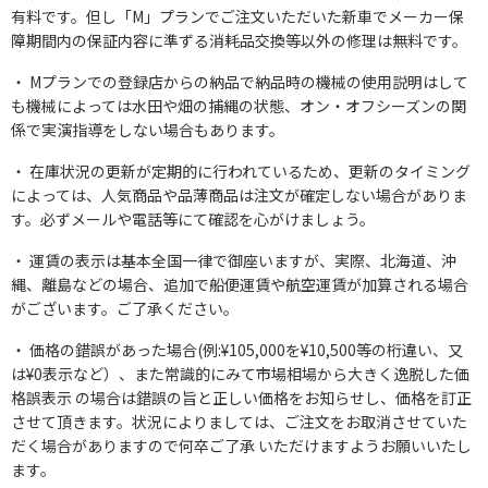
有料です。但し「M」プランでご注文いただいた新車でメーカー保
障期間内の保証内容に準ずる消耗品交換等以外の修理は無料です。
Mプランでの登録店からの納品で納品時の機械の使用説明はして
も機械によっては水田や畑の捕縄の状態、オン・オフシーズンの関
係で実演指導をしない場合もあります。
在庫状況の更新が定期的に行われているため、更新のタイミング
によっては、人気商品や品薄商品は注文が確定しない場合がありま
す。必ずメールや電話等にて確認を心がけましょう。
運賃の表示は基本全国一律で御座いますが、実際、北海道、沖
縄、離島などの場合、追加で船便運賃や航空運賃が加算される場合
がございます。ご了承ください。
価格の錯誤があった場合(例:¥105,000を¥10,500等の桁違い、又
は¥0表示など）、また常識的にみて市場相場から大きく逸脱した価
格誤表示 の場合は錯誤の旨と正しい価格をお知らせし、価格を訂正
させて頂きます。状況によりましては、ご注文をお取消させていた
だく場合がありますので何卒ご了承 いただけますようお願いいたし
ます。