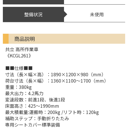
整備状況
未使用
商品説明
共立 高所作業車
《KCGL261》
■■仕様■■
寸法（長×幅×高）：1890×1200×980（mm）
荷台寸法（長×幅）：1360×1100～1700（mm）
重量：380kg
最大出力：4.2馬力
変速段数：前進1段、後進1段
床面高さ：425～1990mm
最大積載量:運搬時：200kg /リフト時：120kg
補助ステップ：手動折りたたみ
専用シートカバー標準装備