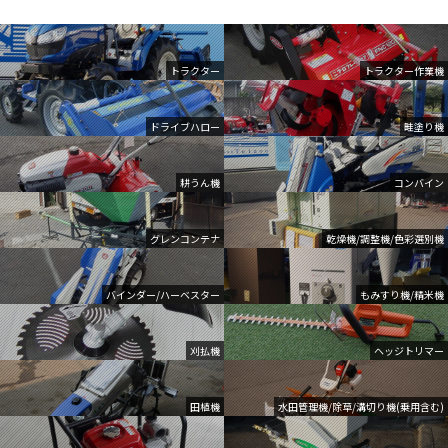
トラクター
トラクター作業機
ドライブハロー
畦塗り機
耕うん機
コンバイン
グレンコンテナ
乾燥機/調整機/色彩選別機
バインダー/ハーベスター
もみすり機/精米機
刈払機
ヘッジトリマー
田植機
水田管理機/除草/溝切り機(乗用含む)