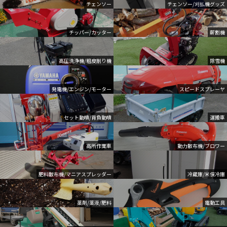
チェンソー
チェンソー/刈払機グッズ
チッパー/カッター
薪割機
高圧洗浄機/粗皮削り機
除雪機
発電機/エンジン/モーター
スピードスプレーヤ
セット動噴/背負動噴
運搬車
高所作業車
動力散布機/ブロワー
肥料散布機/マニアスプレッダー
冷蔵庫/米保冷庫
薬剤/薬液/肥料
電動工具