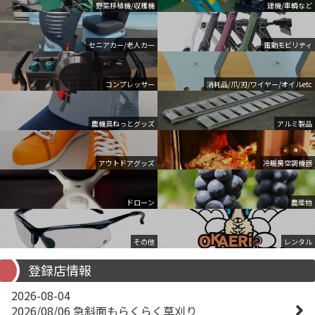
野菜移植機/収穫機
建機/車輌など
セニアカー/老人カー
電動モビリティ
コンプレッサー
消耗品/爪/刃/ワイヤー/オイルetc
農機具ねっとグッズ
アルミ製品
アウトドアグッズ
冷暖房空調機器
ドローン
農産物
その他
レンタル
登録店情報
2026-08-04
2026/08/06 急斜面もらくらく草刈り