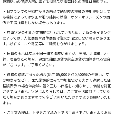
障期間内の保証内容に準ずる消耗品交換等以外の修理は無料です。
Mプランでの登録店からの納品で納品時の機械の使用説明はして
も機械によっては水田や畑の捕縄の状態、オン・オフシーズンの関
係で実演指導をしない場合もあります。
在庫状況の更新が定期的に行われているため、更新のタイミング
によっては、人気商品や品薄商品は注文が確定しない場合がありま
す。必ずメールや電話等にて確認を心がけましょう。
運賃の表示は基本全国一律で御座いますが、実際、北海道、沖
縄、離島などの場合、追加で船便運賃や航空運賃が加算される場合
がございます。ご了承ください。
価格の錯誤があった場合(例:¥105,000を¥10,500等の桁違い、又
は¥0表示など）、また常識的にみて市場相場から大きく逸脱した価
格誤表示 の場合は錯誤の旨と正しい価格をお知らせし、価格を訂正
させて頂きます。状況によりましては、ご注文をお取消させていた
だく場合がありますので何卒ご了承 いただけますようお願いいたし
ます。
ご注文の際は、上記をご了承の上でお手続き下さいますようお願