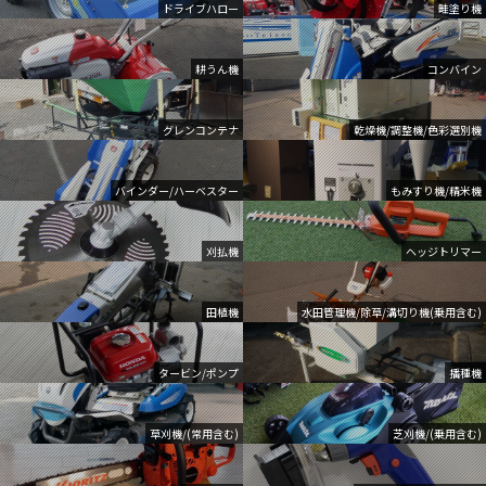
ドライブハロー
畦塗り機
耕うん機
コンバイン
グレンコンテナ
乾燥機/調整機/色彩選別機
バインダー/ハーベスター
もみすり機/精米機
刈払機
ヘッジトリマー
田植機
水田管理機/除草/溝切り機(乗用含む)
タービン/ポンプ
播種機
草刈機/(常用含む)
芝刈機/(乗用含む)