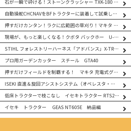
石が一瞬で砕ける！ストーンクラッシャー TXK-180 実演
自動操舵CHCNAVをBFトラクターに装着して試乗してみた！！ CHCNAV NX610
押すだけカンタン！ラクに広範囲の草刈り！マキタ バッテリー式草刈り機 MUG001G 2
現場が、もっと楽しくなる！クボタ バックホー U-25-3A
STIHL フォレストリーハーネス「アドバンス」X-TREEm
プロ用ガーデンカッター スチール GTA40
押すだけフィールドを制覇する！ マキタ 充電式グランドトリマー MUG001G
ISEKI 直進＆旋回アシストシステム（オペレスタ・ターン）搭載 イセキ 乗用田植機 PRJ8D-ZJL
低床トラクターで枝こなし イセキトラクター RTS205NS & フレールモア FNC1202F
イセキ トラクター GEAS NT605E 納品編