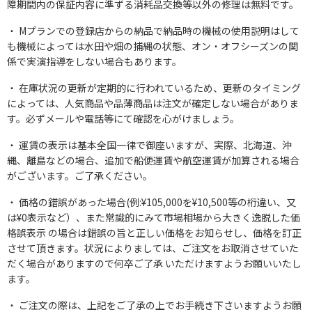
障期間内の保証内容に準ずる消耗品交換等以外の修理は無料です。
Mプランでの登録店からの納品で納品時の機械の使用説明はして
も機械によっては水田や畑の捕縄の状態、オン・オフシーズンの関
係で実演指導をしない場合もあります。
在庫状況の更新が定期的に行われているため、更新のタイミング
によっては、人気商品や品薄商品は注文が確定しない場合がありま
す。必ずメールや電話等にて確認を心がけましょう。
運賃の表示は基本全国一律で御座いますが、実際、北海道、沖
縄、離島などの場合、追加で船便運賃や航空運賃が加算される場合
がございます。ご了承ください。
価格の錯誤があった場合(例:¥105,000を¥10,500等の桁違い、又
は¥0表示など）、また常識的にみて市場相場から大きく逸脱した価
格誤表示 の場合は錯誤の旨と正しい価格をお知らせし、価格を訂正
させて頂きます。状況によりましては、ご注文をお取消させていた
だく場合がありますので何卒ご了承 いただけますようお願いいたし
ます。
ご注文の際は、上記をご了承の上でお手続き下さいますようお願