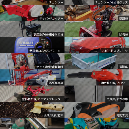
チェンソー
チェンソー/刈払機グッズ
チッパー/カッター
薪割機
高圧洗浄機/粗皮削り機
除雪機
発電機/エンジン/モーター
スピードスプレーヤ
セット動噴/背負動噴
運搬車
高所作業車
動力散布機/ブロワー
肥料散布機/マニアスプレッダー
冷蔵庫/米保冷庫
薬剤/薬液/肥料
電動工具