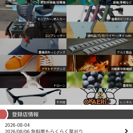
野菜移植機/収穫機
建機/車輌など
セニアカー/老人カー
電動モビリティ
コンプレッサー
消耗品/爪/刃/ワイヤー/オイルetc
農機具ねっとグッズ
アルミ製品
アウトドアグッズ
冷暖房空調機器
ドローン
農産物
その他
レンタル
登録店情報
2026-08-04
2026/08/06 急斜面もらくらく草刈り