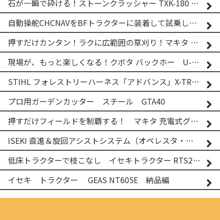
石が一瞬で砕ける！ストーンクラッシャー TXK-180 実演
自動操舵CHCNAVをBFトラクターに装着して試乗してみた！！ CHCNAV NX610
押すだけカンタン！ラクに広範囲の草刈り！マキタ バッテリー式草刈り機 MUG001G 2
現場が、もっと楽しくなる！クボタ バックホー U-25-3A
STIHL フォレストリーハーネス「アドバンス」X-TREEm
プロ用ガーデンカッター スチール GTA40
押すだけフィールドを制覇する！ マキタ 充電式グランドトリマー MUG001G
ISEKI 直進＆旋回アシストシステム（オペレスタ・ターン）搭載 イセキ 乗用田植機 PRJ8D-ZJL
低床トラクターで枝こなし イセキトラクター RTS205NS & フレールモア FNC1202F
イセキ トラクター GEAS NT605E 納品編