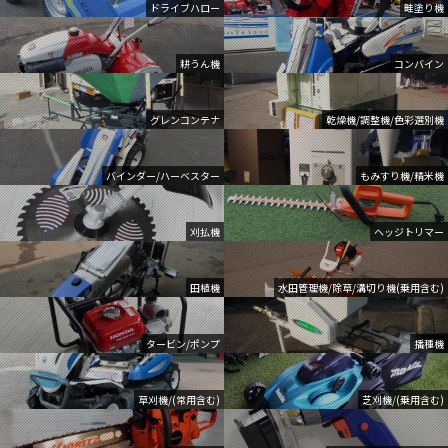
ドライブハロー
畦塗り機
耕うん機
コンバイン
グレンコンテナ
乾燥機/調整機/色彩選別機
バインダー/ハーベスター
もみすり機/精米機
刈払機
ヘッジトリマー
田植機
水田管理機/除草/溝切り機(乗用含む)
タービン/ポンプ
播種機
草刈機/(常用含む)
芝刈機/(乗用含む)