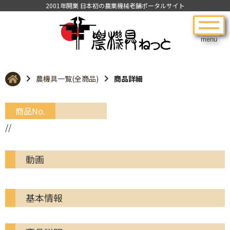
2001年開業 日本初の農業機械老舗ポータルサイト
menu
農機具一覧(全商品)
商品詳細
商品No.
//
動画
基本情報