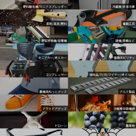
肥料散布機/マニアスプレッダー
冷蔵庫/米保冷庫
薬剤/薬液/肥料
電動工具
野菜移植機/収穫機
建機/車輌など
セニアカー/老人カー
電動モビリティ
コンプレッサー
消耗品/爪/刃/ワイヤー/オイルetc
農機具ねっとグッズ
アルミ製品
アウトドアグッズ
冷暖房空調機器
ドローン
農産物