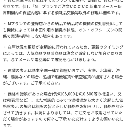
修理発生時の対応は全てのプランで出張料、部品代、修理料など
有料です。但し「M」プランでご注文いただいた新車でメーカー保
障期間内の保証内容に準ずる消耗品交換等以外の修理は無料です。
Mプランでの登録店からの納品で納品時の機械の使用説明はして
も機械によっては水田や畑の捕縄の状態、オン・オフシーズンの関
係で実演指導をしない場合もあります。
在庫状況の更新が定期的に行われているため、更新のタイミング
によっては、人気商品や品薄商品は注文が確定しない場合がありま
す。必ずメールや電話等にて確認を心がけましょう。
運賃の表示は基本全国一律で御座いますが、実際、北海道、沖
縄、離島などの場合、追加で船便運賃や航空運賃が加算される場合
がございます。ご了承ください。
価格の錯誤があった場合(例:¥105,000を¥10,500等の桁違い、又
は¥0表示など）、また常識的にみて市場相場から大きく逸脱した価
格誤表示 の場合は錯誤の旨と正しい価格をお知らせし、価格を訂正
させて頂きます。状況によりましては、ご注文をお取消させていた
だく場合がありますので何卒ご了承 いただけますようお願いいたし
ます。