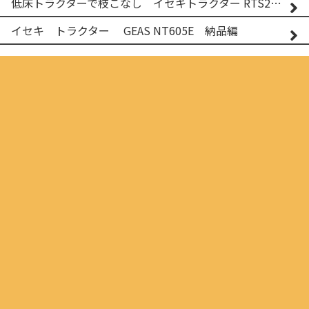
低床トラクターで枝こなし イセキトラクター RTS205NS & フレールモア FNC1202F
イセキ トラクター GEAS NT605E 納品編