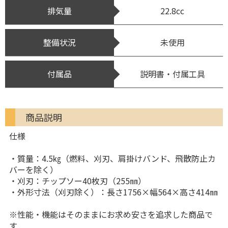
排気量
22.8cc
整備状況
未使用
付属品
説明書・付属工具
商品説明
仕様
・質量：4.5㎏（燃料、刈刃、肩掛けバンド、飛散防止カ
バーを除く）
・刈刃：チップソー40枚刃（255㎜）
・外形寸法（刈刃除く）：長さ1756×幅564×高さ414㎜
※性能・機能はそのままにお求め安さを追求した商品で
す