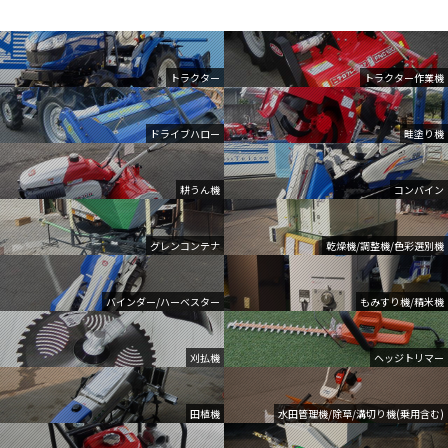
トラクター
トラクター作業機
ドライブハロー
畦塗り機
耕うん機
コンバイン
グレンコンテナ
乾燥機/調整機/色彩選別機
バインダー/ハーベスター
もみすり機/精米機
刈払機
ヘッジトリマー
田植機
水田管理機/除草/溝切り機(乗用含む)