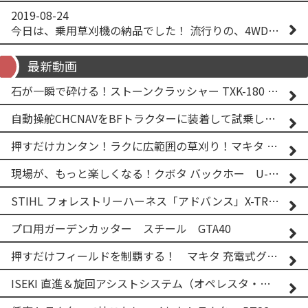
2019-08-24
今日は、乗用草刈機の納品でした！ 流行りの、4WD！ #イセキアグリ #オーレック #四駆 #増税間近
最新動画
石が一瞬で砕ける！ストーンクラッシャー TXK-180 実演
自動操舵CHCNAVをBFトラクターに装着して試乗してみた！！ CHCNAV NX610
押すだけカンタン！ラクに広範囲の草刈り！マキタ バッテリー式草刈り機 MUG001G 2
現場が、もっと楽しくなる！クボタ バックホー U-25-3A
STIHL フォレストリーハーネス「アドバンス」X-TREEm
プロ用ガーデンカッター スチール GTA40
押すだけフィールドを制覇する！ マキタ 充電式グランドトリマー MUG001G
ISEKI 直進＆旋回アシストシステム（オペレスタ・ターン）搭載 イセキ 乗用田植機 PRJ8D-ZJL