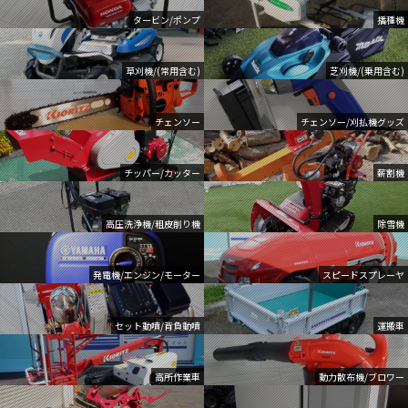
タービン/ポンプ
播種機
草刈機/(常用含む)
芝刈機/(乗用含む)
チェンソー
チェンソー/刈払機グッズ
チッパー/カッター
薪割機
高圧洗浄機/粗皮削り機
除雪機
発電機/エンジン/モーター
スピードスプレーヤ
セット動噴/背負動噴
運搬車
高所作業車
動力散布機/ブロワー