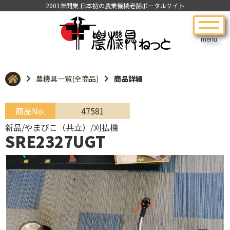
2001年開業 日本初の農業機械老舗ポータルサイト
menu
農機具一覧(全商品)
商品詳細
商品No.
47581
新品/やまびこ（共立）/刈払機
SRE2327UGT