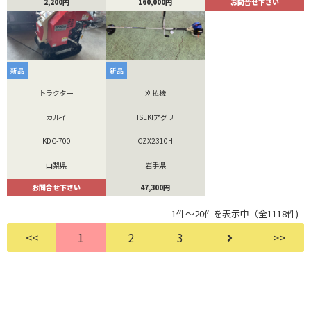
160,000円
お問合せ下さい
2,200円
新品
新品
トラクター
刈払機
カルイ
ISEKIアグリ
KDC-700
CZX2310H
山梨県
岩手県
お問合せ下さい
47,300円
1件～20件を表示中（全1118件)
<<
1
2
3
>>