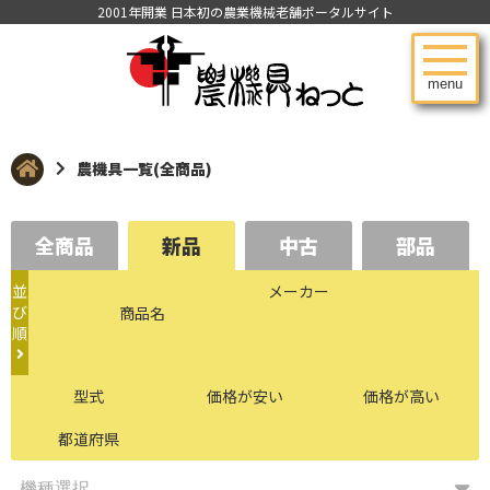
2001年開業 日本初の農業機械老舗ポータルサイト
menu
農機具一覧(全商品)
全商品
新品
中古
部品
並
メーカー
び
商品名
順
型式
価格が安い
価格が高い
都道府県