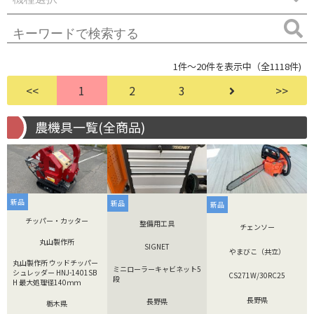
1件～20件を表示中（全1118件)
<<
1
2
3
>>
農機具一覧(全商品)
新品
新品
新品
チッパー・カッター
整備用工具
チェンソー
丸山製作所
SIGNET
やまびこ（共立）
丸山製作所 ウッドチッパー
ミニローラーキャビネット5
シュレッダー HNJ-1401SB
CS271W/30RC25
段
H 最大処理径140ｍｍ
長野県
長野県
栃木県