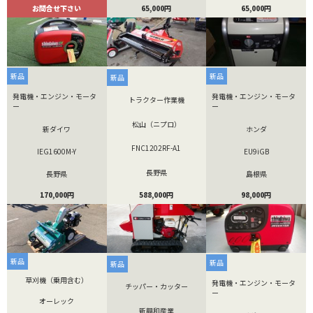
65,000円
65,000円
お問合せ下さい
新品
新品
新品
発電機・エンジン・モータ
発電機・エンジン・モータ
トラクター作業機
ー
ー
松山（ニプロ）
新ダイワ
ホンダ
FNC1202RF-A1
IEG1600M-Y
EU9iGB
長野県
長野県
島根県
588,000円
170,000円
98,000円
新品
新品
新品
草刈機（乗用含む）
発電機・エンジン・モータ
チッパー・カッター
ー
オーレック
新興和産業