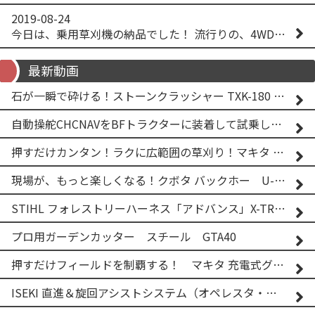
2019-08-24
今日は、乗用草刈機の納品でした！ 流行りの、4WD！ #イセキアグリ #オーレック #四駆 #増税間近
最新動画
石が一瞬で砕ける！ストーンクラッシャー TXK-180 実演
自動操舵CHCNAVをBFトラクターに装着して試乗してみた！！ CHCNAV NX610
押すだけカンタン！ラクに広範囲の草刈り！マキタ バッテリー式草刈り機 MUG001G 2
現場が、もっと楽しくなる！クボタ バックホー U-25-3A
STIHL フォレストリーハーネス「アドバンス」X-TREEm
プロ用ガーデンカッター スチール GTA40
押すだけフィールドを制覇する！ マキタ 充電式グランドトリマー MUG001G
ISEKI 直進＆旋回アシストシステム（オペレスタ・ターン）搭載 イセキ 乗用田植機 PRJ8D-ZJL