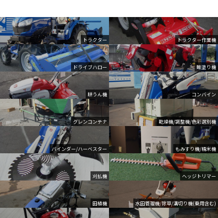
トラクター
トラクター作業機
ドライブハロー
畦塗り機
耕うん機
コンバイン
グレンコンテナ
乾燥機/調整機/色彩選別機
バインダー/ハーベスター
もみすり機/精米機
刈払機
ヘッジトリマー
田植機
水田管理機/除草/溝切り機(乗用含む)