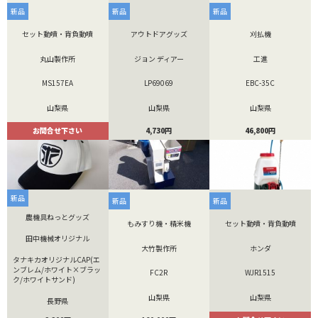
新品
新品
新品
セット動噴・背負動噴
アウトドアグッズ
刈払機
丸山製作所
ジョン ディアー
工進
MS157EA
LP69069
EBC-35C
山梨県
山梨県
山梨県
お問合せ下さい
4,730円
46,800円
新品
新品
新品
農機具ねっとグッズ
もみすり機・精米機
セット動噴・背負動噴
田中機械オリジナル
大竹製作所
ホンダ
タナキカオリジナルCAP(エ
ンブレム/ホワイト×ブラッ
FC2R
WJR1515
ク/ホワイトサンド)
山梨県
山梨県
長野県