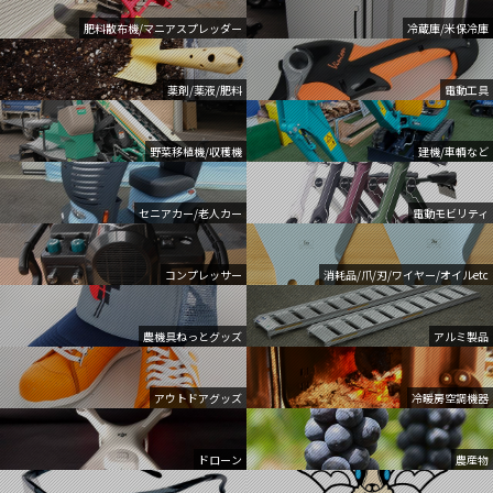
肥料散布機/マニアスプレッダー
冷蔵庫/米保冷庫
薬剤/薬液/肥料
電動工具
野菜移植機/収穫機
建機/車輌など
セニアカー/老人カー
電動モビリティ
コンプレッサー
消耗品/爪/刃/ワイヤー/オイルetc
農機具ねっとグッズ
アルミ製品
アウトドアグッズ
冷暖房空調機器
ドローン
農産物