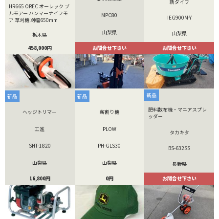
新ダイワ
HR665 OREC オーレック ブ
ルモアー ハンマーナイフモ
MPC80
IEG900M-Y
ア 草刈機 刈幅650mm
山梨県
山梨県
栃木県
お問合せ下さい
お問合せ下さい
458,000円
新品
新品
新品
肥料散布機・マニアスプレ
ヘッジトリマー
薪割り機
ッダー
工進
PLOW
タカキタ
SHT-1820
PH-GLS30
BS-632SS
山梨県
山梨県
長野県
16,800円
0円
お問合せ下さい