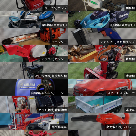
タービン/ポンプ
播種機
草刈機/(常用含む)
芝刈機/(乗用含む)
チェンソー
チェンソー/刈払機グッズ
チッパー/カッター
薪割機
高圧洗浄機/粗皮削り機
除雪機
発電機/エンジン/モーター
スピードスプレーヤ
セット動噴/背負動噴
運搬車
高所作業車
動力散布機/ブロワー