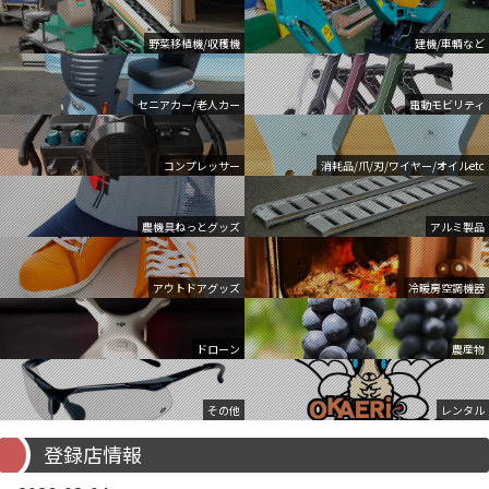
野菜移植機/収穫機
建機/車輌など
セニアカー/老人カー
電動モビリティ
コンプレッサー
消耗品/爪/刃/ワイヤー/オイルetc
農機具ねっとグッズ
アルミ製品
アウトドアグッズ
冷暖房空調機器
ドローン
農産物
その他
レンタル
登録店情報