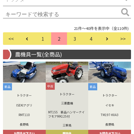
21件～40件を表示中（全110件)
<<
1
2
3
4
>>
農機具一覧(全商品)
中古
新品
新品
トラクター
トラクター
トラクター
三菱農機
ISEKIアグリ
イセキ
MT155 新品ハンマーナイ
RMT110
TM197-KXA3
フモアMK125付
長野県
長野県
三重県
お問合せ下さい
お問合せ下さい
商談中