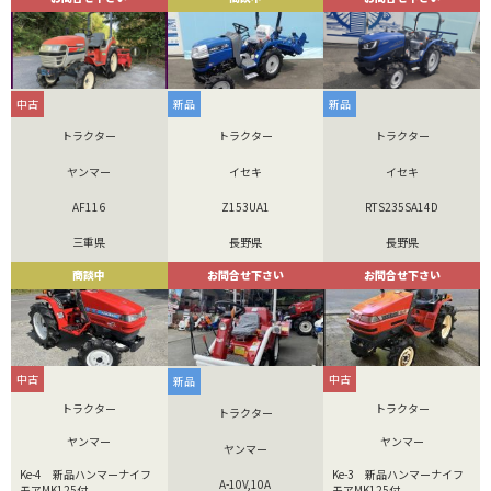
中古
新品
新品
トラクター
トラクター
トラクター
ヤンマー
イセキ
イセキ
AF116
Z153UA1
RTS235SA14D
三重県
長野県
長野県
商談中
お問合せ下さい
お問合せ下さい
中古
中古
新品
トラクター
トラクター
トラクター
ヤンマー
ヤンマー
ヤンマー
Ke-4 新品ハンマーナイフ
Ke-3 新品ハンマーナイフ
A-10V,10A
モアMK125付
モアMK125付