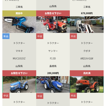
山梨県
三重県
三重県
お問合せ下さい
商談中
670,000円
新品
中古
中古
トラクター
トラクター
トラクター
マキタ
ヤンマー
クボタ
MUC101DZ
F13D
AR216-GLW
山梨県
島根県
山梨県
お問合せ下さい
280,000円
売約済
中古
中古
中古
トラクター
トラクター
トラクター