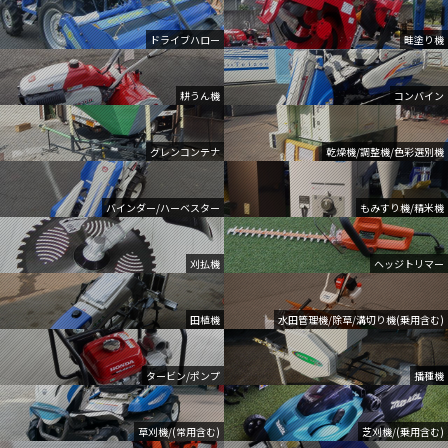
ドライブハロー
畦塗り機
耕うん機
コンバイン
グレンコンテナ
乾燥機/調整機/色彩選別機
バインダー/ハーベスター
もみすり機/精米機
刈払機
ヘッジトリマー
田植機
水田管理機/除草/溝切り機(乗用含む)
タービン/ポンプ
播種機
草刈機/(常用含む)
芝刈機/(乗用含む)