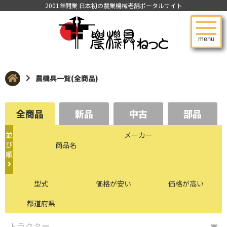
2001年開業 日本初の農業機械老舗ポータルサイト
menu
農機具一覧(全商品)
全商品
新品
中古
部品
並
メーカー
び
商品名
順
型式
価格が安い
価格が高い
都道府県