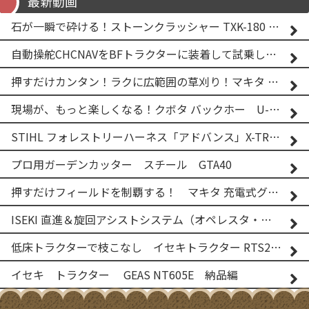
最新動画
石が一瞬で砕ける！ストーンクラッシャー TXK-180 実演
自動操舵CHCNAVをBFトラクターに装着して試乗してみた！！ CHCNAV NX610
押すだけカンタン！ラクに広範囲の草刈り！マキタ バッテリー式草刈り機 MUG001G 2
現場が、もっと楽しくなる！クボタ バックホー U-25-3A
STIHL フォレストリーハーネス「アドバンス」X-TREEm
プロ用ガーデンカッター スチール GTA40
押すだけフィールドを制覇する！ マキタ 充電式グランドトリマー MUG001G
ISEKI 直進＆旋回アシストシステム（オペレスタ・ターン）搭載 イセキ 乗用田植機 PRJ8D-ZJL
低床トラクターで枝こなし イセキトラクター RTS205NS & フレールモア FNC1202F
イセキ トラクター GEAS NT605E 納品編