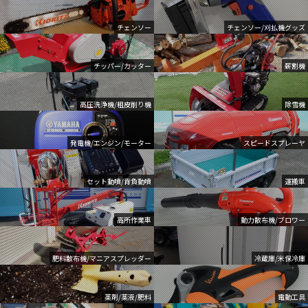
チェンソー
チェンソー/刈払機グッズ
チッパー/カッター
薪割機
高圧洗浄機/粗皮削り機
除雪機
発電機/エンジン/モーター
スピードスプレーヤ
セット動噴/背負動噴
運搬車
高所作業車
動力散布機/ブロワー
肥料散布機/マニアスプレッダー
冷蔵庫/米保冷庫
薬剤/薬液/肥料
電動工具