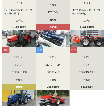
イセキ
クボタ
イセキ
TM18 新品ハンマーナイフ
KL250 新品ハンマーナイフ
RTS20-Q
モアMK135付
モアMK165付
山梨県
三重県
三重県
売約済
1,100,000円
1,450,000円
中古
新品
中古
トラクター
トラクター
トラクター
ヤンマー
松山（ニプロ）
クボタ
CT280UQKS8
HS2230-A1l5
GT26BMAXRF1
千葉県
長野県
宮城県
商談中
380,000円
980,000円