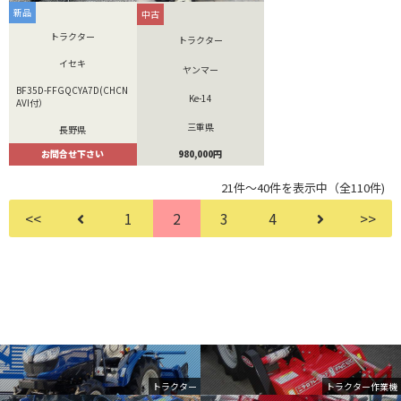
新品
中古
トラクター
トラクター
イセキ
ヤンマー
BF35D-FFGQCYA7D(CHCN
Ke-14
AVI付）
三重県
長野県
980,000円
お問合せ下さい
21件～40件を表示中（全110件)
<<
1
2
3
4
>>
トラクター
トラクター作業機