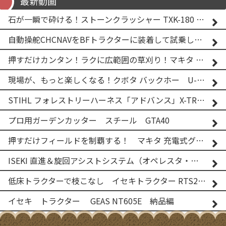
最新動画
石が一瞬で砕ける！ストーンクラッシャー TXK-180 実演
自動操舵CHCNAVをBFトラクターに装着して試乗してみた！！ CHCNAV NX610
押すだけカンタン！ラクに広範囲の草刈り！マキタ バッテリー式草刈り機 MUG001G 2
現場が、もっと楽しくなる！クボタ バックホー U-25-3A
STIHL フォレストリーハーネス「アドバンス」X-TREEm
プロ用ガーデンカッター スチール GTA40
押すだけフィールドを制覇する！ マキタ 充電式グランドトリマー MUG001G
ISEKI 直進＆旋回アシストシステム（オペレスタ・ターン）搭載 イセキ 乗用田植機 PRJ8D-ZJL
低床トラクターで枝こなし イセキトラクター RTS205NS & フレールモア FNC1202F
イセキ トラクター GEAS NT605E 納品編