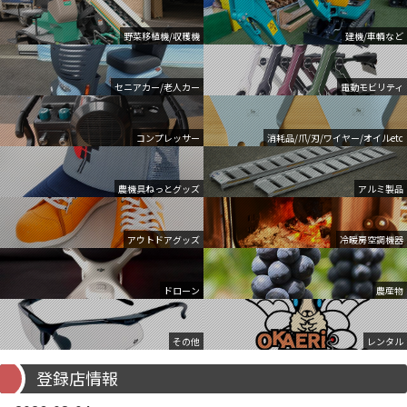
野菜移植機/収穫機
建機/車輌など
セニアカー/老人カー
電動モビリティ
コンプレッサー
消耗品/爪/刃/ワイヤー/オイルetc
農機具ねっとグッズ
アルミ製品
アウトドアグッズ
冷暖房空調機器
ドローン
農産物
その他
レンタル
登録店情報