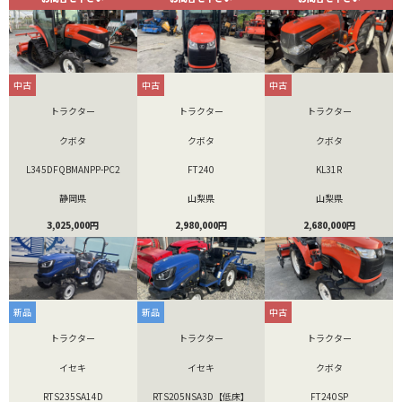
中古
中古
中古
トラクター
トラクター
トラクター
クボタ
クボタ
クボタ
L345DFQBMANPP-PC2
FT240
KL31R
静岡県
山梨県
山梨県
3,025,000円
2,980,000円
2,680,000円
新品
新品
中古
トラクター
トラクター
トラクター
イセキ
イセキ
クボタ
RTS235SA14D
RTS205NSA3D【低床】
FT240SP