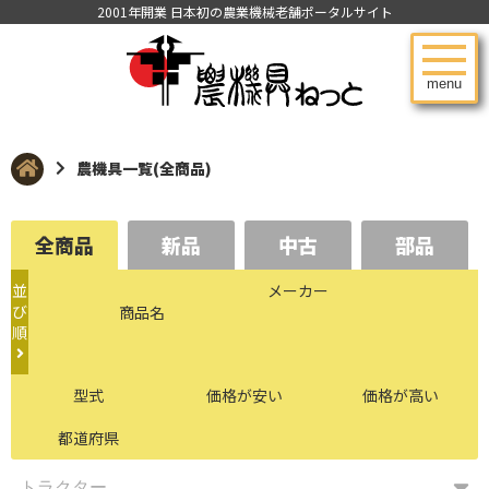
2001年開業 日本初の農業機械老舗ポータルサイト
menu
農機具一覧(全商品)
全商品
新品
中古
部品
並
メーカー
び
商品名
順
型式
価格が安い
価格が高い
都道府県