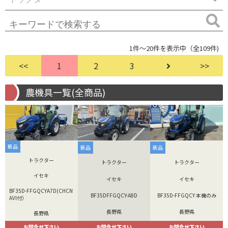
1件～20件を表示中（全109件)
<<
1
2
3
>>
農機具一覧(全商品)
新品
新品
新品
トラクター
トラクター
トラクター
イセキ
イセキ
イセキ
BF35D-FFGQCYA7D(CHCN
BF35DFFGQCY-A8D
BF35D-FFGQCY 本機のみ
AVI付）
長野県
長野県
長野県
お問合せ下さい
お問合せ下さい
お問合せ下さい