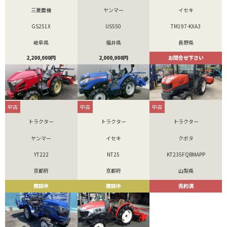
三菱農機
ヤンマー
イセキ
GS251X
US550
TM197-KXA3
岐阜県
福井県
長野県
2,200,000円
2,000,000円
お問合せ下さい
中古
中古
中古
トラクター
トラクター
トラクター
ヤンマー
イセキ
クボタ
YT222
NT25
KT235FQBMAPP
京都府
京都府
山梨県
商談中
商談中
売約済