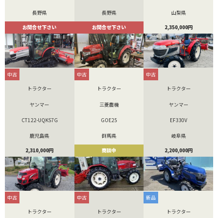
長野県
長野県
山梨県
お問合せ下さい
お問合せ下さい
2,350,000円
中古
中古
中古
トラクター
トラクター
トラクター
ヤンマー
三菱農機
ヤンマー
CT122-UQKS7G
GOE25
EF330V
鹿児島県
群馬県
岐阜県
2,310,000円
商談中
2,200,000円
中古
中古
新品
トラクター
トラクター
トラクター