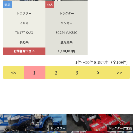
新品
中古
トラクター
トラクター
イセキ
ヤンマー
TM177-KXA3
EG224-VUKS5G
長野県
鹿児島県
お問合せ下さい
1,800,000円
1件～20件を表示中（全109件)
<<
1
2
3
>>
トラクター
トラクター作業機