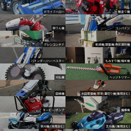
ドライブハロー
畦塗り機
耕うん機
コンバイン
グレンコンテナ
乾燥機/調整機/色彩選別機
バインダー/ハーベスター
もみすり機/精米機
刈払機
ヘッジトリマー
田植機
水田管理機/除草/溝切り機(乗用含む)
タービン/ポンプ
播種機
草刈機/(常用含む)
芝刈機/(乗用含む)