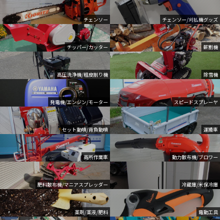
チェンソー
チェンソー/刈払機グッズ
チッパー/カッター
薪割機
高圧洗浄機/粗皮削り機
除雪機
発電機/エンジン/モーター
スピードスプレーヤ
セット動噴/背負動噴
運搬車
高所作業車
動力散布機/ブロワー
肥料散布機/マニアスプレッダー
冷蔵庫/米保冷庫
薬剤/薬液/肥料
電動工具