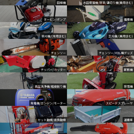
田植機
水田管理機/除草/溝切り機(乗用含む)
タービン/ポンプ
播種機
草刈機/(常用含む)
芝刈機/(乗用含む)
チェンソー
チェンソー/刈払機グッズ
チッパー/カッター
薪割機
高圧洗浄機/粗皮削り機
除雪機
発電機/エンジン/モーター
スピードスプレーヤ
セット動噴/背負動噴
運搬車