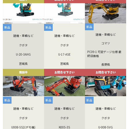
新品
新品
新品
建機・車輌など
建機・車輌など
建機・車輌など
コマツ
クボタ
クボタ
PC09-1 可変ゲージ仕様 最
U-20-3AHG
U-17-ASE
終旧価格
宮城県
宮城県
長野県
商談中
お問合せ下さい
お問合せ下さい
新品
新品
新品
建機・車輌など
建機・車輌など
建機・車輌など
クボタ
クボタ
クボタ
U008-5S2(デモ機)
K005-3S
U-008-5VG