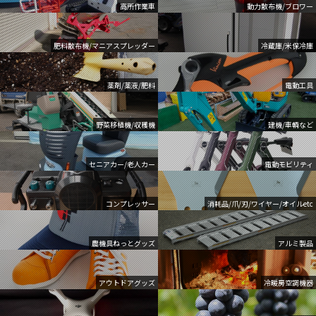
高所作業車
動力散布機/ブロワー
肥料散布機/マニアスプレッダー
冷蔵庫/米保冷庫
薬剤/薬液/肥料
電動工具
野菜移植機/収穫機
建機/車輌など
セニアカー/老人カー
電動モビリティ
コンプレッサー
消耗品/爪/刃/ワイヤー/オイルetc
農機具ねっとグッズ
アルミ製品
アウトドアグッズ
冷暖房空調機器