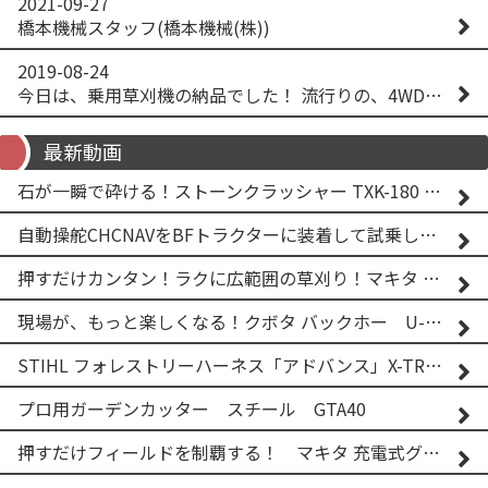
2021-09-27
橋本機械スタッフ(橋本機械(株))
2019-08-24
今日は、乗用草刈機の納品でした！ 流行りの、4WD！ #イセキアグリ #オーレック #四駆 #増税間近
最新動画
石が一瞬で砕ける！ストーンクラッシャー TXK-180 実演
自動操舵CHCNAVをBFトラクターに装着して試乗してみた！！ CHCNAV NX610
押すだけカンタン！ラクに広範囲の草刈り！マキタ バッテリー式草刈り機 MUG001G 2
現場が、もっと楽しくなる！クボタ バックホー U-25-3A
STIHL フォレストリーハーネス「アドバンス」X-TREEm
プロ用ガーデンカッター スチール GTA40
押すだけフィールドを制覇する！ マキタ 充電式グランドトリマー MUG001G