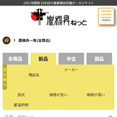
2001年開業 日本初の農業機械老舗ポータルサイト
menu
農機具一覧(全商品)
全商品
新品
中古
部品
並
メーカー
び
商品名
順
型式
価格が安い
価格が高い
都道府県