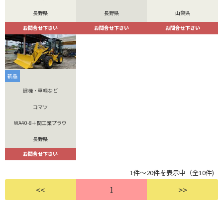
長野県
長野県
山梨県
お問合せ下さい
お問合せ下さい
お問合せ下さい
新品
建機・車輌など
コマツ
WA40-8＋関工業プラウ
長野県
お問合せ下さい
1件～20件を表示中（全10件)
<<
1
>>