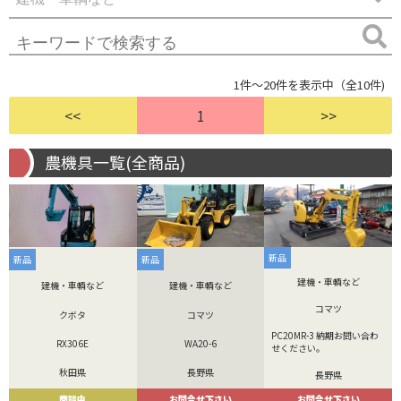
1件～20件を表示中（全10件)
<<
1
>>
農機具一覧(全商品)
新品
新品
新品
建機・車輌など
建機・車輌など
建機・車輌など
コマツ
クボタ
コマツ
PC20MR-3 納期お問い合わ
RX306E
WA20-6
せください。
秋田県
長野県
長野県
商談中
お問合せ下さい
お問合せ下さい