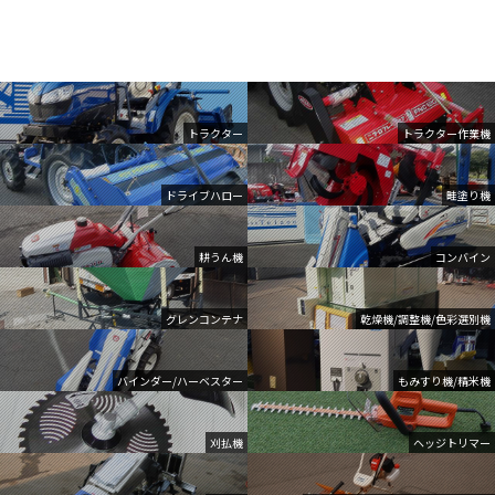
トラクター
トラクター作業機
ドライブハロー
畦塗り機
耕うん機
コンバイン
グレンコンテナ
乾燥機/調整機/色彩選別機
バインダー/ハーベスター
もみすり機/精米機
刈払機
ヘッジトリマー