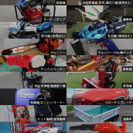
田植機
水田管理機/除草/溝切り機(乗用含む)
タービン/ポンプ
播種機
草刈機/(常用含む)
芝刈機/(乗用含む)
チェンソー
チェンソー/刈払機グッズ
チッパー/カッター
薪割機
高圧洗浄機/粗皮削り機
除雪機
発電機/エンジン/モーター
スピードスプレーヤ
セット動噴/背負動噴
運搬車