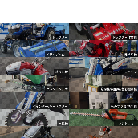
トラクター
トラクター作業機
ドライブハロー
畦塗り機
耕うん機
コンバイン
グレンコンテナ
乾燥機/調整機/色彩選別機
バインダー/ハーベスター
もみすり機/精米機
刈払機
ヘッジトリマー