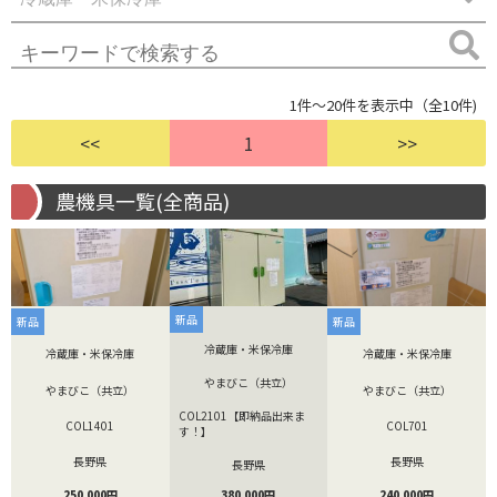
1件～20件を表示中（全10件)
<<
1
>>
農機具一覧(全商品)
新品
新品
新品
冷蔵庫・米保冷庫
冷蔵庫・米保冷庫
冷蔵庫・米保冷庫
やまびこ（共立）
やまびこ（共立）
やまびこ（共立）
COL2101【即納品出来ま
COL1401
COL701
す！】
長野県
長野県
長野県
250,000円
240,000円
380,000円