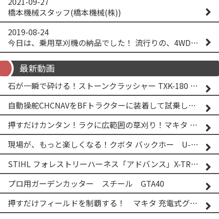
2021-09-27
橋本機械スタッフ(橋本機械(株))
2019-08-24
今日は、乗用草刈機の納品でした！ 流行りの、4WD！ #イセキアグリ #オーレック #四駆 #増税間近
最新動画
石が一瞬で砕ける！ストーンクラッシャー TXK-180 実演
自動操舵CHCNAVをBFトラクターに装着して試乗してみた！！ CHCNAV NX610
押すだけカンタン！ラクに広範囲の草刈り！マキタ バッテリー式草刈り機 MUG001G 2
現場が、もっと楽しくなる！クボタ バックホー U-25-3A
STIHL フォレストリーハーネス「アドバンス」X-TREEm
プロ用ガーデンカッター スチール GTA40
押すだけフィールドを制覇する！ マキタ 充電式グランドトリマー MUG001G