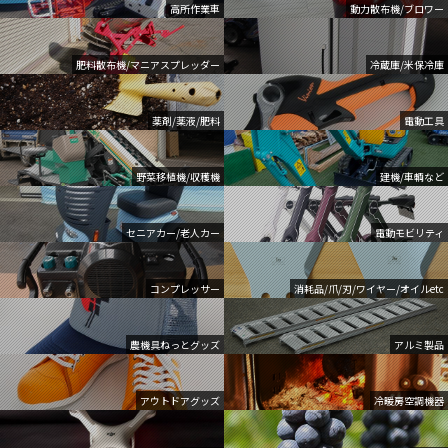
高所作業車
動力散布機/ブロワー
肥料散布機/マニアスプレッダー
冷蔵庫/米保冷庫
薬剤/薬液/肥料
電動工具
野菜移植機/収穫機
建機/車輌など
セニアカー/老人カー
電動モビリティ
コンプレッサー
消耗品/爪/刃/ワイヤー/オイルetc
農機具ねっとグッズ
アルミ製品
アウトドアグッズ
冷暖房空調機器