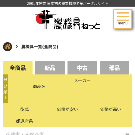
2001年開業 日本初の農業機械老舗ポータルサイト
menu
農機具一覧(全商品)
全商品
新品
中古
部品
並
メーカー
び
商品名
順
型式
価格が安い
価格が高い
都道府県