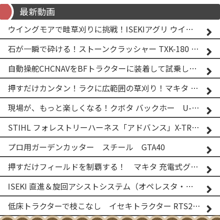
最新動画
ウイングモアで畦草刈りに挑戦！ISEKIアグリ ウイングモア WM746AF
石が一瞬で砕ける！ストーンクラッシャー TXK-180 実演
自動操舵CHCNAVをBFトラクターに装着して試乗してみた！！ CHCNAV NX610
押すだけカンタン！ラクに広範囲の草刈り！マキタ バッテリー式草刈り機 MUG001G 2
現場が、もっと楽しくなる！クボタ バックホー U-25-3A
STIHL フォレストリーハーネス「アドバンス」X-TREEm
プロ用ガーデンカッター スチール GTA40
押すだけフィールドを制覇する！ マキタ 充電式グランドトリマー MUG001G
ISEKI 直進＆旋回アシストシステム（オペレスタ・ターン）搭載 イセキ 乗用田植機 PRJ8D-ZJL
低床トラクターで枝こなし イセキトラクター RTS205NS & フレールモア FNC1202F