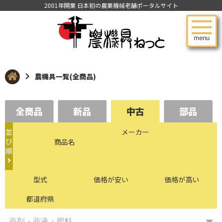
2001年開業 日本初の農業機械老舗ポータルサイト
menu
農機具一覧(全商品)
全商品
新品
中古
部品
並
メーカー
び
商品名
順
型式
価格が安い
価格が高い
都道府県