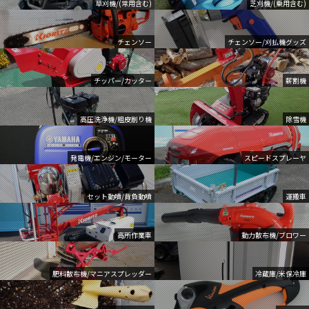
草刈機/(常用含む)
芝刈機/(乗用含む)
チェンソー
チェンソー/刈払機グッズ
チッパー/カッター
薪割機
高圧洗浄機/粗皮削り機
除雪機
発電機/エンジン/モーター
スピードスプレーヤ
セット動噴/背負動噴
運搬車
高所作業車
動力散布機/ブロワー
肥料散布機/マニアスプレッダー
冷蔵庫/米保冷庫