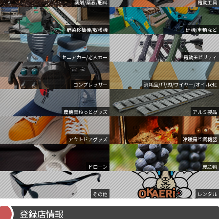
薬剤/薬液/肥料
電動工具
野菜移植機/収穫機
建機/車輌など
セニアカー/老人カー
電動モビリティ
コンプレッサー
消耗品/爪/刃/ワイヤー/オイルetc
農機具ねっとグッズ
アルミ製品
アウトドアグッズ
冷暖房空調機器
ドローン
農産物
その他
レンタル
登録店情報