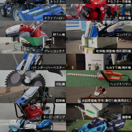
トラクター
トラクター作業機
ドライブハロー
畦塗り機
耕うん機
コンバイン
グレンコンテナ
乾燥機/調整機/色彩選別機
バインダー/ハーベスター
もみすり機/精米機
刈払機
ヘッジトリマー
田植機
水田管理機/除草/溝切り機(乗用含む)
タービン/ポンプ
播種機