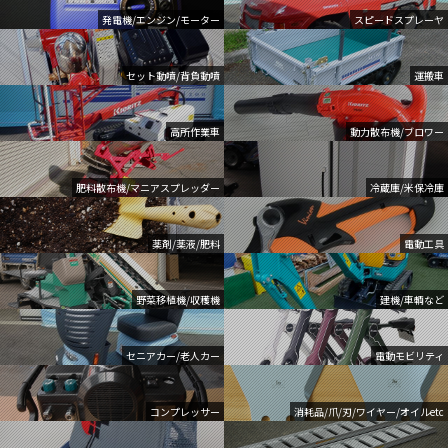
発電機/エンジン/モーター
スピードスプレーヤ
セット動噴/背負動噴
運搬車
高所作業車
動力散布機/ブロワー
肥料散布機/マニアスプレッダー
冷蔵庫/米保冷庫
薬剤/薬液/肥料
電動工具
野菜移植機/収穫機
建機/車輌など
セニアカー/老人カー
電動モビリティ
コンプレッサー
消耗品/爪/刃/ワイヤー/オイルetc