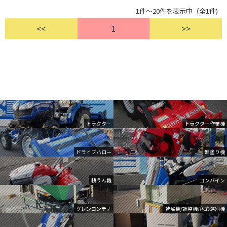
1件～20件を表示中（全1件)
<<
1
>>
トラクター
トラクター作業機
ドライブハロー
畦塗り機
耕うん機
コンバイン
グレンコンテナ
乾燥機/調整機/色彩選別機