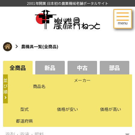
2001年開業 日本初の農業機械老舗ポータルサイト
menu
農機具一覧(全商品)
全商品
新品
中古
部品
並
メーカー
び
商品名
順
型式
価格が安い
価格が高い
都道府県