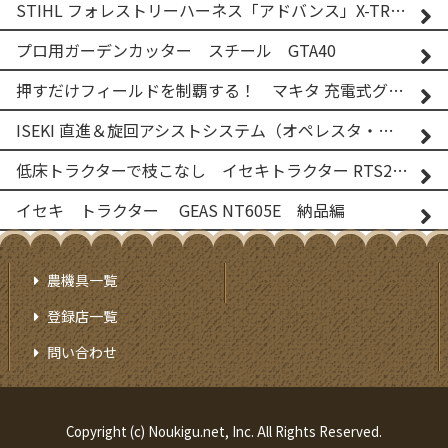
STIHL フォレストリーハーネス「アドバンス」X-TREEm
プロ用ガーデンカッター スチール GTA40
押すだけフィールドを制覇する！ マキタ 充電式グランドトリマー MUG001G
ISEKI 直進＆旋回アシストシステム（オペレスタ・ターン）搭載 イセキ 乗用田植機 PRJ8D-ZJL
低床トラクターで枝こなし イセキトラクター RTS205NS & フレールモア FNC1202F
イセキ トラクター GEAS NT605E 納品編
農機具一覧
登録店一覧
問い合わせ
Copyright (c) Noukigu.net, Inc. All Rights Reserved.