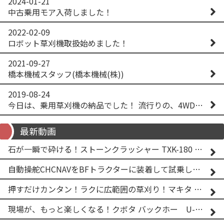
2024-01-21
中古乗用モア入荷しました！
2022-02-09
ロボット草刈機取扱始めました！
2021-09-27
橋本機械スタッフ(橋本機械(株))
2019-08-24
今日は、乗用草刈機の納品でした！ 流行りの、4WD！ #イセキアグリ #オーレック #四駆 #増税間近
最新動画
石が一瞬で砕ける！ストーンクラッシャー TXK-180 実演
自動操舵CHCNAVをBFトラクターに装着して試乗してみた！！ CHCNAV NX610
押すだけカンタン！ラクに広範囲の草刈り！マキタ バッテリー式草刈り機 MUG001G 2
現場が、もっと楽しくなる！クボタ バックホー U-25-3A