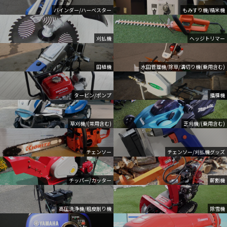
バインダー/ハーベスター
もみすり機/精米機
刈払機
ヘッジトリマー
田植機
水田管理機/除草/溝切り機(乗用含む)
タービン/ポンプ
播種機
草刈機/(常用含む)
芝刈機/(乗用含む)
チェンソー
チェンソー/刈払機グッズ
チッパー/カッター
薪割機
高圧洗浄機/粗皮削り機
除雪機