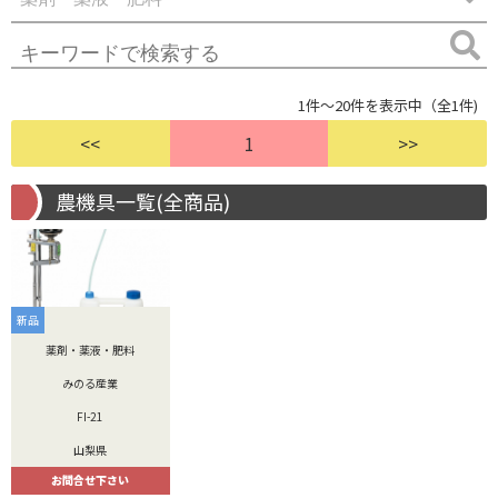
1件～20件を表示中（全1件)
<<
1
>>
農機具一覧(全商品)
新品
薬剤・薬液・肥料
みのる産業
FI-21
山梨県
お問合せ下さい