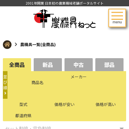
2001年開業 日本初の農業機械老舗ポータルサイト
menu
農機具一覧(全商品)
全商品
新品
中古
部品
並
メーカー
び
商品名
順
型式
価格が安い
価格が高い
都道府県