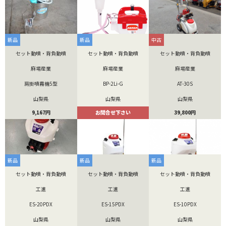
新品
新品
中古
セット動噴・背負動噴
セット動噴・背負動噴
セット動噴・背負動噴
麻場産業
麻場産業
麻場産業
肩掛噴霧機5型
BP-2Li-G
AT-30S
山梨県
山梨県
山梨県
9,167円
お問合せ下さい
39,800円
新品
新品
新品
セット動噴・背負動噴
セット動噴・背負動噴
セット動噴・背負動噴
工進
工進
工進
ES-20PDX
ES-15PDX
ES-10PDX
山梨県
山梨県
山梨県