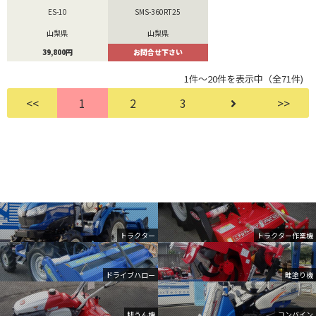
ES-10
SMS-360RT25
山梨県
山梨県
39,800円
お問合せ下さい
1件～20件を表示中（全71件)
<<
1
2
3
>>
トラクター
トラクター作業機
ドライブハロー
畦塗り機
耕うん機
コンバイン