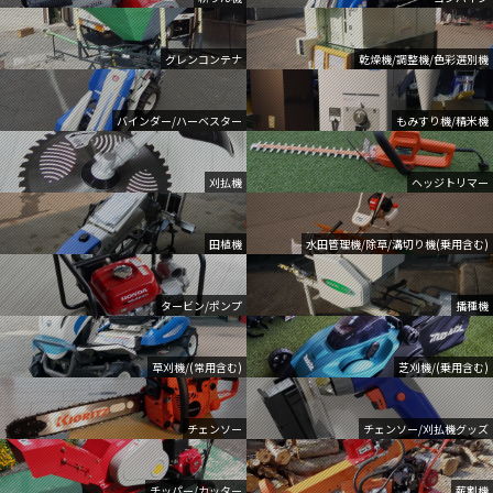
グレンコンテナ
乾燥機/調整機/色彩選別機
バインダー/ハーベスター
もみすり機/精米機
刈払機
ヘッジトリマー
田植機
水田管理機/除草/溝切り機(乗用含む)
タービン/ポンプ
播種機
草刈機/(常用含む)
芝刈機/(乗用含む)
チェンソー
チェンソー/刈払機グッズ
チッパー/カッター
薪割機