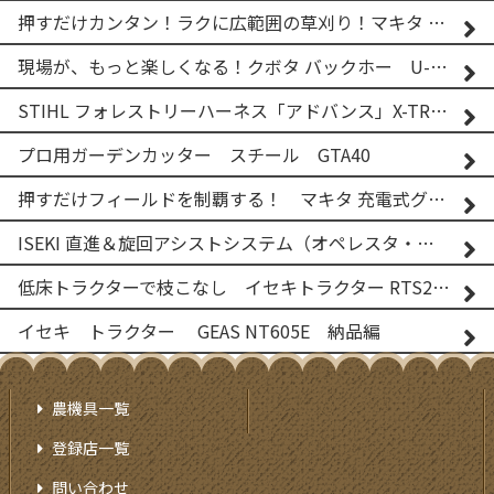
押すだけカンタン！ラクに広範囲の草刈り！マキタ バッテリー式草刈り機 MUG001G 2
現場が、もっと楽しくなる！クボタ バックホー U-25-3A
STIHL フォレストリーハーネス「アドバンス」X-TREEm
プロ用ガーデンカッター スチール GTA40
押すだけフィールドを制覇する！ マキタ 充電式グランドトリマー MUG001G
ISEKI 直進＆旋回アシストシステム（オペレスタ・ターン）搭載 イセキ 乗用田植機 PRJ8D-ZJL
低床トラクターで枝こなし イセキトラクター RTS205NS & フレールモア FNC1202F
イセキ トラクター GEAS NT605E 納品編
農機具一覧
登録店一覧
問い合わせ