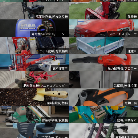
高圧洗浄機/粗皮削り機
除雪機
発電機/エンジン/モーター
スピードスプレーヤ
セット動噴/背負動噴
運搬車
高所作業車
動力散布機/ブロワー
肥料散布機/マニアスプレッダー
冷蔵庫/米保冷庫
薬剤/薬液/肥料
電動工具
野菜移植機/収穫機
建機/車輌など
セニアカー/老人カー
電動モビリティ