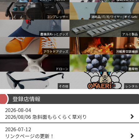
コンプレッサー
消耗品/爪/刃/ワイヤー/オイルetc
農機具ねっとグッズ
アルミ製品
アウトドアグッズ
冷暖房空調機器
ドローン
農産物
その他
レンタル
登録店情報
2026-08-04
2026/08/06 急斜面もらくらく草刈り
2026-07-12
リンクページの更新！