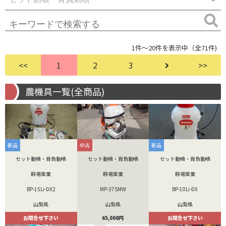
1件～20件を表示中（全71件)
<<
1
2
3
>>
農機具一覧(全商品)
新品
中古
新品
セット動噴・背負動噴
セット動噴・背負動噴
セット動噴・背負動噴
麻場産業
麻場産業
麻場産業
BP-15Li-DX2
MP-37SMW
BP-10Li-DX
山梨県
山梨県
山梨県
お問合せ下さい
65,000円
お問合せ下さい