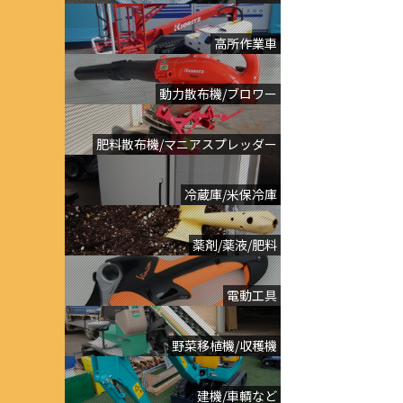
高所作業車
動力散布機/ブロワー
肥料散布機/マニアスプレッダー
冷蔵庫/米保冷庫
薬剤/薬液/肥料
電動工具
野菜移植機/収穫機
建機/車輌など