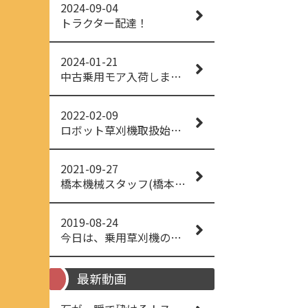
2024-09-04
トラクター配達！
2024-01-21
中古乗用モア入荷しました！
2022-02-09
ロボット草刈機取扱始めました！
2021-09-27
橋本機械スタッフ(橋本機械(株))
2019-08-24
今日は、乗用草刈機の納品でした！ 流行りの、4WD！ #イセキアグリ #オーレック #四駆 #増税間近
最新動画