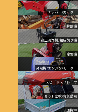
チッパー/カッター
薪割機
高圧洗浄機/粗皮削り機
除雪機
発電機/エンジン/モーター
スピードスプレーヤ
セット動噴/背負動噴
運搬車