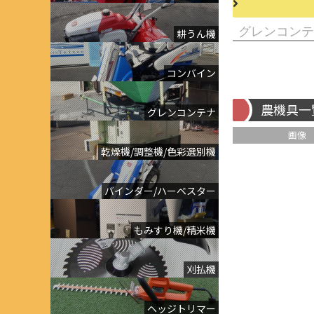
耕うん機
コンバイン
農機具一
グレンコンテナ
画像
乾燥機/調整機/色彩選別機
バインダー/ハーベスター
もみすり機/精米機
刈払機
ヘッジトリマー