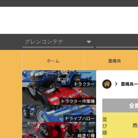
ホーム
農機具
トラクター
農機具一
トラクター作業機
全
ドライブハロー
並
商
び
順
畦塗り機