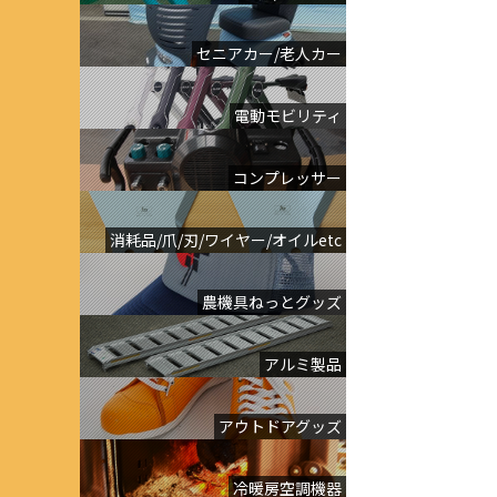
セニアカー/老人カー
電動モビリティ
コンプレッサー
消耗品/爪/刃/ワイヤー/オイルetc
農機具ねっとグッズ
アルミ製品
アウトドアグッズ
冷暖房空調機器