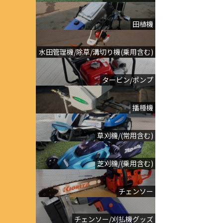
田植機
水田管理機/除草/溝切り機(乗用含む)
タービン/ポンプ
播種機
草刈機/(常用含む)
芝刈機/(乗用含む)
チェンソー
チェンソー/刈払機グッズ