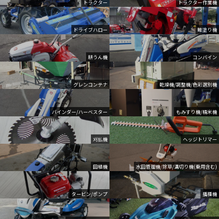
トラクター
トラクター作業機
ドライブハロー
畦塗り機
耕うん機
コンバイン
グレンコンテナ
乾燥機/調整機/色彩選別機
バインダー/ハーベスター
もみすり機/精米機
刈払機
ヘッジトリマー
田植機
水田管理機/除草/溝切り機(乗用含む)
タービン/ポンプ
播種機