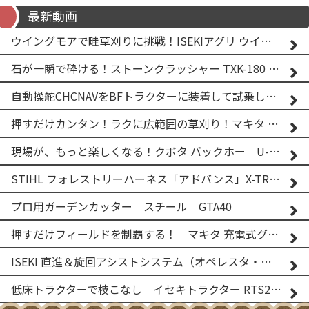
最新動画
ウイングモアで畦草刈りに挑戦！ISEKIアグリ ウイングモア WM746AF
石が一瞬で砕ける！ストーンクラッシャー TXK-180 実演
自動操舵CHCNAVをBFトラクターに装着して試乗してみた！！ CHCNAV NX610
押すだけカンタン！ラクに広範囲の草刈り！マキタ バッテリー式草刈り機 MUG001G 2
現場が、もっと楽しくなる！クボタ バックホー U-25-3A
STIHL フォレストリーハーネス「アドバンス」X-TREEm
プロ用ガーデンカッター スチール GTA40
押すだけフィールドを制覇する！ マキタ 充電式グランドトリマー MUG001G
ISEKI 直進＆旋回アシストシステム（オペレスタ・ターン）搭載 イセキ 乗用田植機 PRJ8D-ZJL
低床トラクターで枝こなし イセキトラクター RTS205NS & フレールモア FNC1202F