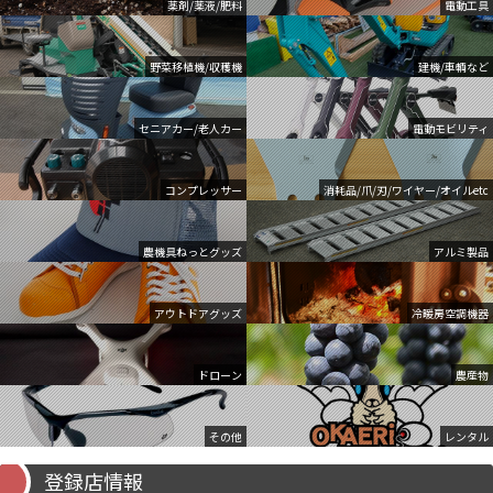
薬剤/薬液/肥料
電動工具
野菜移植機/収穫機
建機/車輌など
セニアカー/老人カー
電動モビリティ
コンプレッサー
消耗品/爪/刃/ワイヤー/オイルetc
農機具ねっとグッズ
アルミ製品
アウトドアグッズ
冷暖房空調機器
ドローン
農産物
その他
レンタル
登録店情報