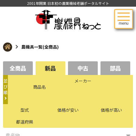
2001年開業 日本初の農業機械老舗ポータルサイト
menu
農機具一覧(全商品)
全商品
新品
中古
部品
並
メーカー
び
商品名
順
型式
価格が安い
価格が高い
都道府県