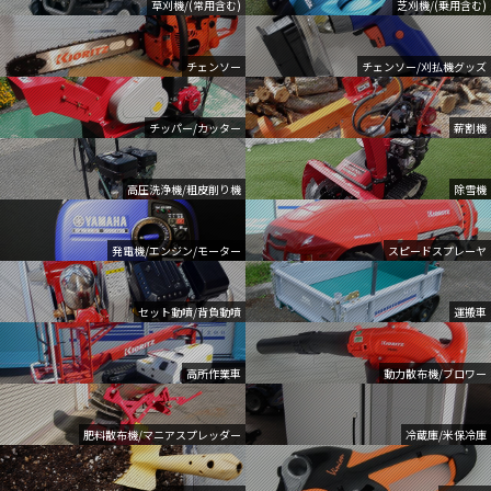
草刈機/(常用含む)
芝刈機/(乗用含む)
チェンソー
チェンソー/刈払機グッズ
チッパー/カッター
薪割機
高圧洗浄機/粗皮削り機
除雪機
発電機/エンジン/モーター
スピードスプレーヤ
セット動噴/背負動噴
運搬車
高所作業車
動力散布機/ブロワー
肥料散布機/マニアスプレッダー
冷蔵庫/米保冷庫