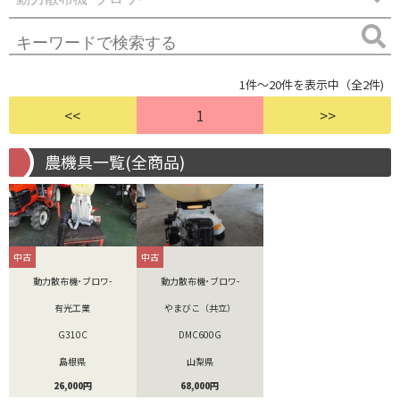
1件～20件を表示中（全2件)
<<
1
>>
農機具一覧(全商品)
中古
中古
動力散布機･ブロワ-
動力散布機･ブロワ-
有光工業
やまびこ（共立）
G310C
DMC600G
島根県
山梨県
26,000円
68,000円