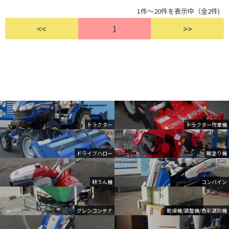
1件～20件を表示中（全2件)
<<
1
>>
トラクター
トラクター作業機
ドライブハロー
畦塗り機
耕うん機
コンバイン
グレンコンテナ
乾燥機/調整機/色彩選別機