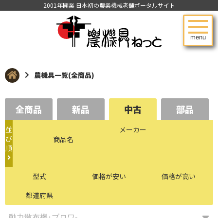
2001年開業 日本初の農業機械老舗ポータルサイト
menu
農機具一覧(全商品)
全商品
新品
中古
部品
並
メーカー
び
商品名
順
型式
価格が安い
価格が高い
都道府県