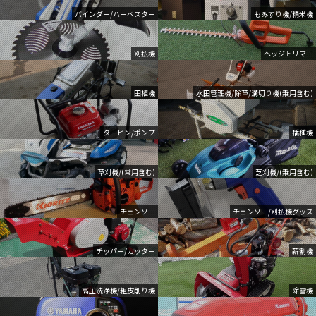
バインダー/ハーベスター
もみすり機/精米機
刈払機
ヘッジトリマー
田植機
水田管理機/除草/溝切り機(乗用含む)
タービン/ポンプ
播種機
草刈機/(常用含む)
芝刈機/(乗用含む)
チェンソー
チェンソー/刈払機グッズ
チッパー/カッター
薪割機
高圧洗浄機/粗皮削り機
除雪機