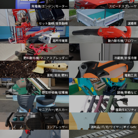
発電機/エンジン/モーター
スピードスプレーヤ
セット動噴/背負動噴
運搬車
高所作業車
動力散布機/ブロワー
肥料散布機/マニアスプレッダー
冷蔵庫/米保冷庫
薬剤/薬液/肥料
電動工具
野菜移植機/収穫機
建機/車輌など
セニアカー/老人カー
電動モビリティ
コンプレッサー
消耗品/爪/刃/ワイヤー/オイルetc