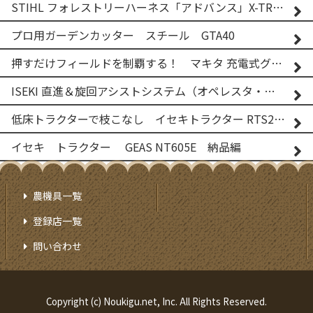
STIHL フォレストリーハーネス「アドバンス」X-TREEm
プロ用ガーデンカッター スチール GTA40
押すだけフィールドを制覇する！ マキタ 充電式グランドトリマー MUG001G
ISEKI 直進＆旋回アシストシステム（オペレスタ・ターン）搭載 イセキ 乗用田植機 PRJ8D-ZJL
低床トラクターで枝こなし イセキトラクター RTS205NS & フレールモア FNC1202F
イセキ トラクター GEAS NT605E 納品編
農機具一覧
登録店一覧
問い合わせ
Copyright (c) Noukigu.net, Inc. All Rights Reserved.