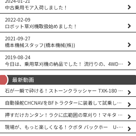
2024-01-21
中古乗用モア入荷しました！
2022-02-09
ロボット草刈機取扱始めました！
2021-09-27
橋本機械スタッフ(橋本機械(株))
2019-08-24
今日は、乗用草刈機の納品でした！ 流行りの、4WD！ #イセキアグリ #オーレック #四駆 #増税間近
最新動画
石が一瞬で砕ける！ストーンクラッシャー TXK-180 実演
自動操舵CHCNAVをBFトラクターに装着して試乗してみた！！ CHCNAV NX610
押すだけカンタン！ラクに広範囲の草刈り！マキタ バッテリー式草刈り機 MUG001G 2
現場が、もっと楽しくなる！クボタ バックホー U-25-3A