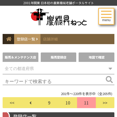
2001年開業 日本初の農業機械老舗ポータルサイト
menu
登録店一覧
店舗詳細
販売＆メンテナンス店
販売登録店
地図で確認
201件～220件を表示中（全205件)
<<
9
10
11
>>
登録店一覧