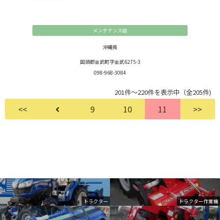
メンテナンス店
沖縄県
国頭郡金武町字金武6275-3
098-968-3084
201件～220件を表示中（全205件)
<<
9
10
11
>>
トラクター
トラクター作業機