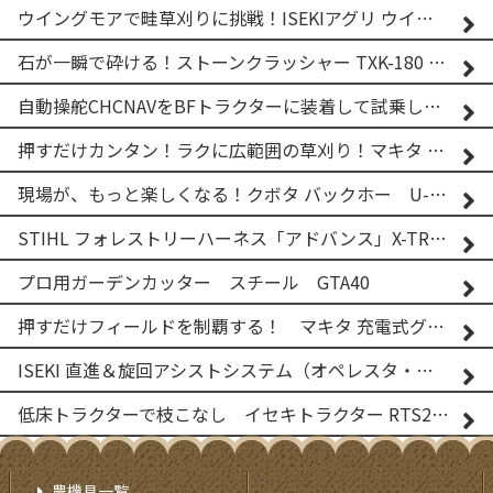
ウイングモアで畦草刈りに挑戦！ISEKIアグリ ウイングモア WM746AF
石が一瞬で砕ける！ストーンクラッシャー TXK-180 実演
自動操舵CHCNAVをBFトラクターに装着して試乗してみた！！ CHCNAV NX610
押すだけカンタン！ラクに広範囲の草刈り！マキタ バッテリー式草刈り機 MUG001G 2
現場が、もっと楽しくなる！クボタ バックホー U-25-3A
STIHL フォレストリーハーネス「アドバンス」X-TREEm
プロ用ガーデンカッター スチール GTA40
押すだけフィールドを制覇する！ マキタ 充電式グランドトリマー MUG001G
ISEKI 直進＆旋回アシストシステム（オペレスタ・ターン）搭載 イセキ 乗用田植機 PRJ8D-ZJL
低床トラクターで枝こなし イセキトラクター RTS205NS & フレールモア FNC1202F
農機具一覧