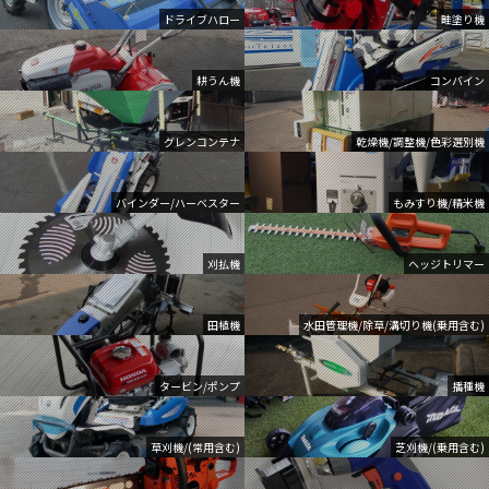
ドライブハロー
畦塗り機
耕うん機
コンバイン
グレンコンテナ
乾燥機/調整機/色彩選別機
バインダー/ハーベスター
もみすり機/精米機
刈払機
ヘッジトリマー
田植機
水田管理機/除草/溝切り機(乗用含む)
タービン/ポンプ
播種機
草刈機/(常用含む)
芝刈機/(乗用含む)