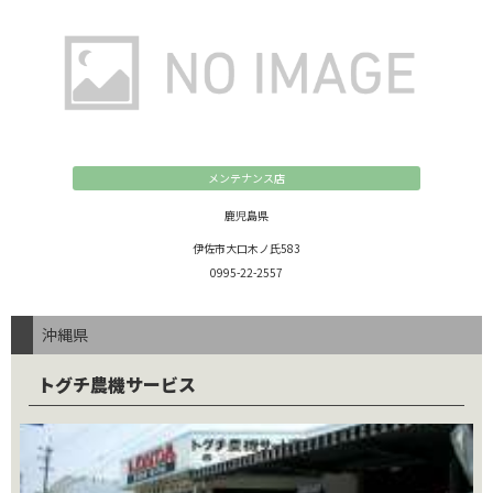
メンテナンス店
鹿児島県
伊佐市大口木ノ氏583
0995-22-2557
沖縄県
トグチ農機サービス