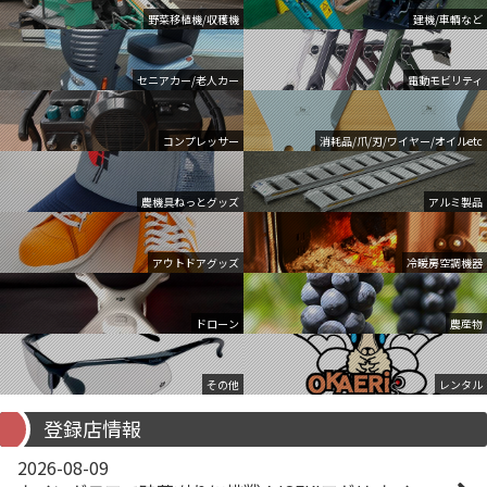
野菜移植機/収穫機
建機/車輌など
セニアカー/老人カー
電動モビリティ
コンプレッサー
消耗品/爪/刃/ワイヤー/オイルetc
農機具ねっとグッズ
アルミ製品
アウトドアグッズ
冷暖房空調機器
ドローン
農産物
その他
レンタル
登録店情報
2026-08-09