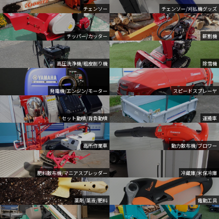
チェンソー
チェンソー/刈払機グッズ
チッパー/カッター
薪割機
高圧洗浄機/粗皮削り機
除雪機
発電機/エンジン/モーター
スピードスプレーヤ
セット動噴/背負動噴
運搬車
高所作業車
動力散布機/ブロワー
肥料散布機/マニアスプレッダー
冷蔵庫/米保冷庫
薬剤/薬液/肥料
電動工具