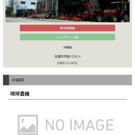
販売登録店
メンテナンス店
沖縄県
名護市伊差川261-4
0980-53-3432
沖縄県
琉球農機