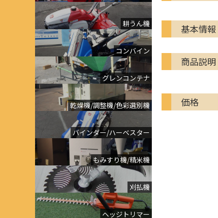
耕うん機
基本情報
コンバイン
商品説明
グレンコンテナ
価格
乾燥機/調整機/色彩選別機
バインダー/ハーベスター
もみすり機/精米機
刈払機
ヘッジトリマー