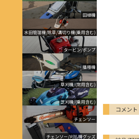
田植機
水田管理機/除草/溝切り機(乗用含む)
タービン/ポンプ
播種機
草刈機/(常用含む)
芝刈機/(乗用含む)
コメント
チェンソー
チェンソー/刈払機グッズ