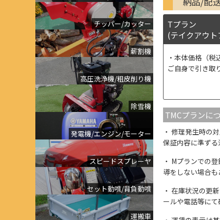
納品/配
Tプラン
チッパー/カッター
(テイクアウト
薪割機
本体価格（税
ご自身で引き取
高圧洗浄機/粗皮削り機
除雪機
TMCプランに
修理発生時の対
発電機/エンジン/モーター
保証内容に準ずる
スピードスプレーヤ
Mプランでの登
導をしない場合も
セット動噴/背負動噴
在庫状況の更新
ールや電話等にて
運搬車
運賃の表示は基