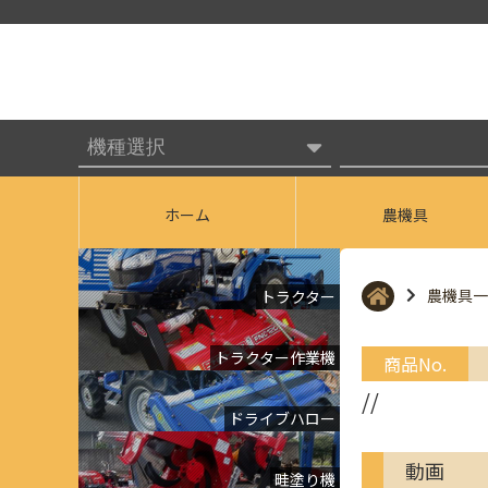
ホーム
農機具
農機具一
トラクター
トラクター作業機
商品No.
//
ドライブハロー
動画
畦塗り機