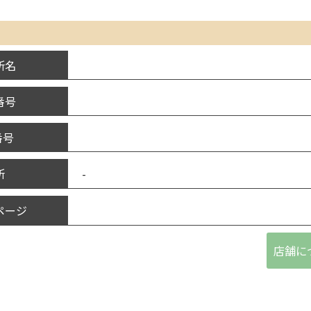
所名
番号
番号
-
所
ページ
店舗に