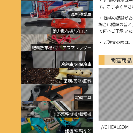
す。ご了承くださ
高所作業車
価格の錯誤があっ
場合は錯誤の旨と
動力散布機/ブロワー
で何卒ご了承 い
ご注文の際は、
肥料散布機/マニアスプレッダー
関連商品
冷蔵庫/米保冷庫
薬剤/薬液/肥料
電動工具
野菜移植機/収穫機
//CHEALCOM
建機/車輌など