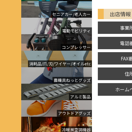
出店情報
セニアカー/老人カー
事業
電動モビリティ
電話
コンプレッサー
FAX
消耗品/爪/刃/ワイヤー/オイルetc
住
農機具ねっとグッズ
ホーム
アルミ製品
アウトドアグッズ
冷暖房空調機器