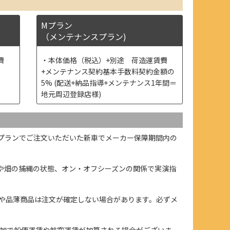
Mプラン
（メンテナンスプラン)
費
本体価格（税込）+別途 荷造運賃費
+メンテナンス契約基本手数料契約金額の
5% (配送+納品指導+メンテナンス1年間＝
地元周辺登録店様)
プランでご注文いただいた新車でメーカー保障期間内の
や畑の捕縄の状態、オン・オフシーズンの関係で実演指
や品薄商品は注文が確定しない場合があります。必ずメ
加で船便運賃や航空運賃が加算される場合がございま