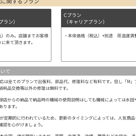
送に関するプラン
Cプラン
プラン）
（キャリアプラン）
込）のみ。店舗までお客様
本体価格（税込）+別途 荷造運賃
りに来て頂きます。
ついて
応は全てのプランで出張料、部品代、修理料など有料です。但し「M」
消耗品交換等以外の修理は無料です。
録店からの納品で納品時の機械の使用説明はしても機械によっては水田
あります。
が定期的に行われているため、更新のタイミングによっては、人気商品
確認を心がけましょう。
本全国一律で御座いますが、実際、北海道、沖縄、離島などの場合、追