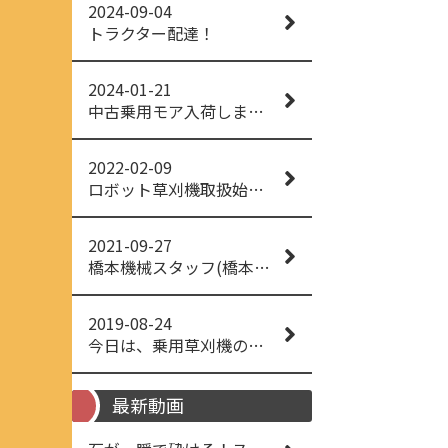
2024-09-04
トラクター配達！
2024-01-21
中古乗用モア入荷しました！
2022-02-09
ロボット草刈機取扱始めました！
2021-09-27
橋本機械スタッフ(橋本機械(株))
2019-08-24
今日は、乗用草刈機の納品でした！ 流行りの、4WD！ #イセキアグリ #オーレック #四駆 #増税間近
最新動画