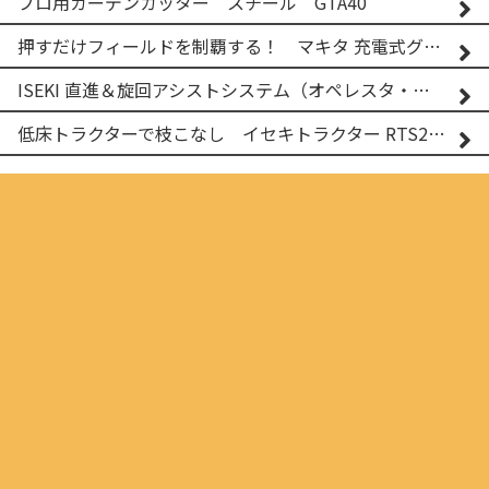
プロ用ガーデンカッター スチール GTA40
押すだけフィールドを制覇する！ マキタ 充電式グランドトリマー MUG001G
ISEKI 直進＆旋回アシストシステム（オペレスタ・ターン）搭載 イセキ 乗用田植機 PRJ8D-ZJL
低床トラクターで枝こなし イセキトラクター RTS205NS & フレールモア FNC1202F