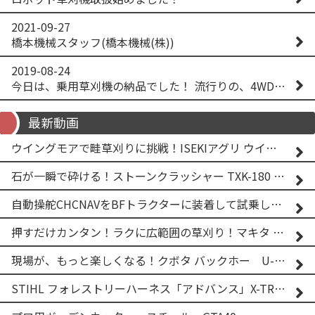
2021-09-27
橋本機械スタッフ(橋本機械(株))
2019-08-24
今日は、乗用草刈機の納品でした！ 流行りの、4WD！ #イセキアグリ #オーレック #四駆 #増税間近
最新動画
ウイングモアで畦草刈りに挑戦！ISEKIアグリ ウイングモア WM746AF
石が一瞬で砕ける！ストーンクラッシャー TXK-180 実演
自動操舵CHCNAVをBFトラクターに装着して試乗してみた！！ CHCNAV NX610
押すだけカンタン！ラクに広範囲の草刈り！マキタ バッテリー式草刈り機 MUG001G 2
現場が、もっと楽しくなる！クボタ バックホー U-25-3A
STIHL フォレストリーハーネス「アドバンス」X-TREEm