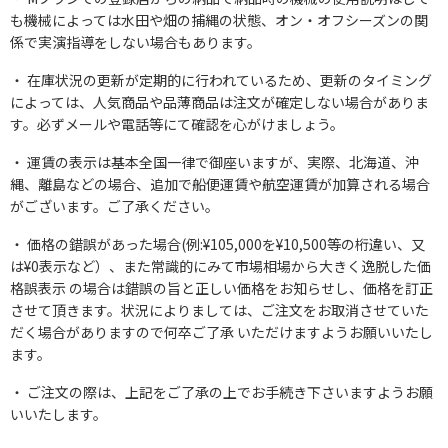
も機械によっては水田や畑の捕縄の状態、オン・オフシーズンの関
係で実演指導をしない場合もあります。
在庫状況の更新が定期的に行われているため、更新のタイミング
によっては、人気商品や品薄商品は注文が確定しない場合がありま
す。必ずメールや電話等にて確認を心がけましょう。
運賃の表示は基本全国一律で御座いますが、実際、北海道、沖
縄、離島などの場合、追加で船便運賃や航空運賃が加算される場合
がございます。ご了承ください。
価格の錯誤があった場合(例:¥105,000を¥10,500等の桁違い、又
は¥0表示など）、また常識的にみて市場相場から大きく逸脱した価
格誤表示 の場合は錯誤の旨と正しい価格をお知らせし、価格を訂正
させて頂きます。状況によりましては、ご注文をお取消させていた
だく場合がありますので何卒ご了承 いただけますようお願いいたし
ます。
ご注文の際は、上記をご了承の上でお手続き下さいますようお願
いいたします。