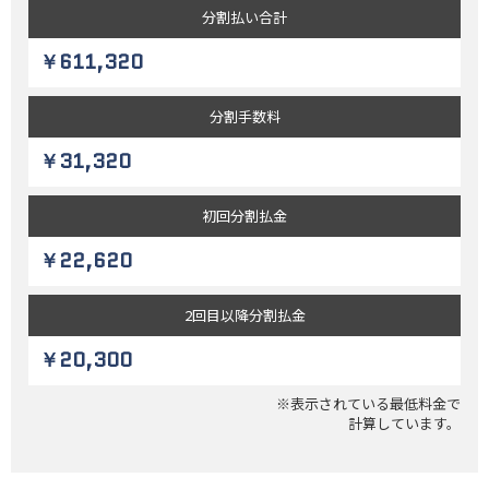
分割払い
合計
￥611,320
分割
手数料
￥31,320
初回
分割払金
￥22,620
2回目以降
分割払金
￥20,300
※表示されている最低料金で
計算しています。