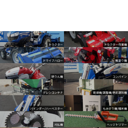
トラクター
トラクター作業機
ドライブハロー
畦塗り機
耕うん機
コンバイン
グレンコンテナ
乾燥機/調整機/色彩選別機
バインダー/ハーベスター
もみすり機/精米機
刈払機
ヘッジトリマー