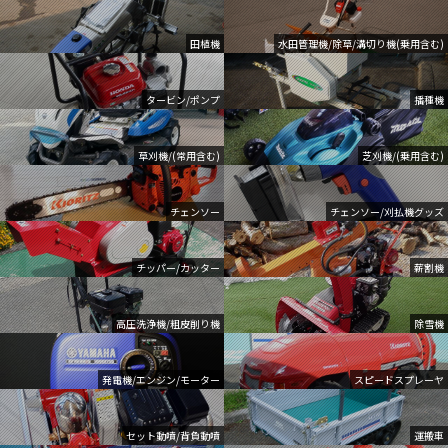
田植機
水田管理機/除草/溝切り機(乗用含む)
タービン/ポンプ
播種機
草刈機/(常用含む)
芝刈機/(乗用含む)
チェンソー
チェンソー/刈払機グッズ
チッパー/カッター
薪割機
高圧洗浄機/粗皮削り機
除雪機
発電機/エンジン/モーター
スピードスプレーヤ
セット動噴/背負動噴
運搬車