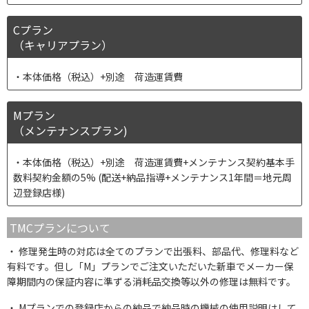
Cプラン
（キャリアプラン）
本体価格（税込）+別途 荷造運賃費
Mプラン
（メンテナンスプラン)
本体価格（税込）+別途 荷造運賃費+メンテナンス契約基本手
数料契約金額の5% (配送+納品指導+メンテナンス1年間＝地元周
辺登録店様)
TMCプランについて
修理発生時の対応は全てのプランで出張料、部品代、修理料など
有料です。但し「M」プランでご注文いただいた新車でメーカー保
障期間内の保証内容に準ずる消耗品交換等以外の修理は無料です。
Mプランでの登録店からの納品で納品時の機械の使用説明はして