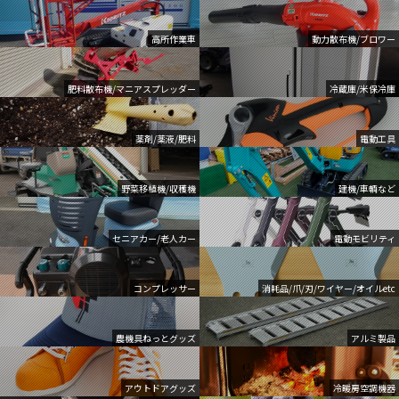
高所作業車
動力散布機/ブロワー
肥料散布機/マニアスプレッダー
冷蔵庫/米保冷庫
薬剤/薬液/肥料
電動工具
野菜移植機/収穫機
建機/車輌など
セニアカー/老人カー
電動モビリティ
コンプレッサー
消耗品/爪/刃/ワイヤー/オイルetc
農機具ねっとグッズ
アルミ製品
アウトドアグッズ
冷暖房空調機器