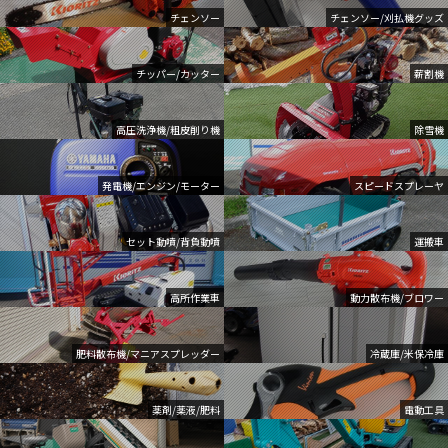
チェンソー
チェンソー/刈払機グッズ
チッパー/カッター
薪割機
高圧洗浄機/粗皮削り機
除雪機
発電機/エンジン/モーター
スピードスプレーヤ
セット動噴/背負動噴
運搬車
高所作業車
動力散布機/ブロワー
肥料散布機/マニアスプレッダー
冷蔵庫/米保冷庫
薬剤/薬液/肥料
電動工具