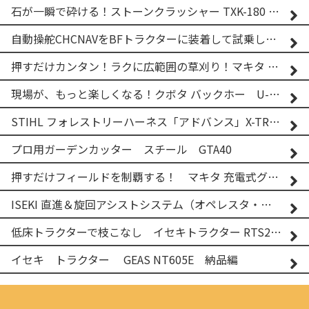
石が一瞬で砕ける！ストーンクラッシャー TXK-180 実演
自動操舵CHCNAVをBFトラクターに装着して試乗してみた！！ CHCNAV NX610
押すだけカンタン！ラクに広範囲の草刈り！マキタ バッテリー式草刈り機 MUG001G 2
現場が、もっと楽しくなる！クボタ バックホー U-25-3A
STIHL フォレストリーハーネス「アドバンス」X-TREEm
プロ用ガーデンカッター スチール GTA40
押すだけフィールドを制覇する！ マキタ 充電式グランドトリマー MUG001G
ISEKI 直進＆旋回アシストシステム（オペレスタ・ターン）搭載 イセキ 乗用田植機 PRJ8D-ZJL
低床トラクターで枝こなし イセキトラクター RTS205NS & フレールモア FNC1202F
イセキ トラクター GEAS NT605E 納品編