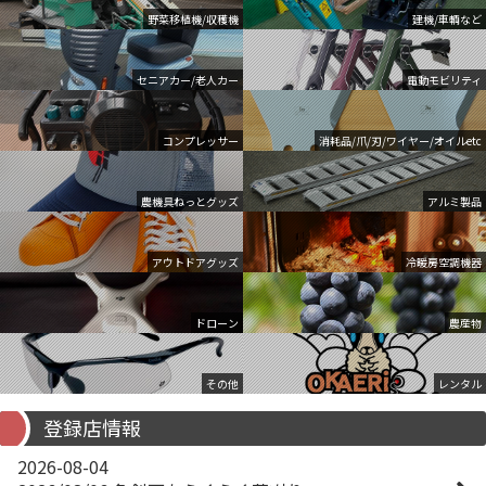
野菜移植機/収穫機
建機/車輌など
セニアカー/老人カー
電動モビリティ
コンプレッサー
消耗品/爪/刃/ワイヤー/オイルetc
農機具ねっとグッズ
アルミ製品
アウトドアグッズ
冷暖房空調機器
ドローン
農産物
その他
レンタル
登録店情報
2026-08-04