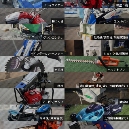
ドライブハロー
畦塗り機
耕うん機
コンバイン
グレンコンテナ
乾燥機/調整機/色彩選別機
バインダー/ハーベスター
もみすり機/精米機
刈払機
ヘッジトリマー
田植機
水田管理機/除草/溝切り機(乗用含む)
タービン/ポンプ
播種機
草刈機/(常用含む)
芝刈機/(乗用含む)