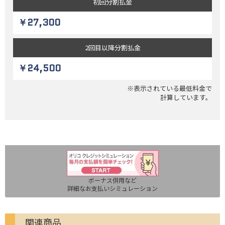
初回
分割払金
￥27,300
2回目以降
分割払金
￥24,500
※表示されている最低料金で
計算しています。
ボーナス併用など
詳細なお支払いシミュレーション
関連商品