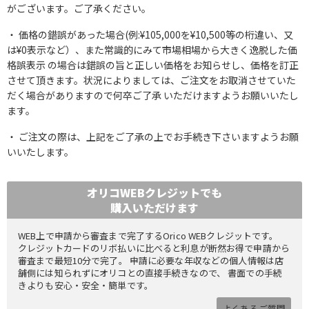
がございます。ご了承ください。
価格の錯誤があった場合(例:¥105,000を¥10,500等の桁違い、又
は¥0表示など）、また常識的にみて市場相場から大きく逸脱した価
格誤表示 の場合は錯誤の旨と正しい価格をお知らせし、価格を訂正
させて頂きます。状況によりましては、ご注文をお取消させていた
だく場合がありますので何卒ご了承 いただけますようお願いいたし
ます。
ご注文の際は、上記をご了承の上でお手続き下さいますようお願
いいたします。
オリコWEBクレジットでも
購入いただけます
WEB上で申請から審査まで完了するOrico WEBクレジットです。
クレジットカードのリボ払いに比べると利息が断然お得で申請から
審査まで最短10分で完了。 申請に必要な年収などの個人情報は店
舗側には知られずにオリコとの直接手続きなので、 書面での手続
きよりも安心・安全・簡単です。
よくあるご質問