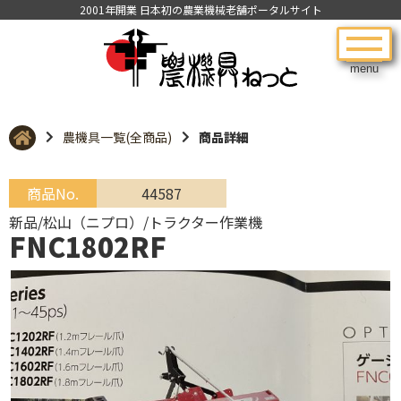
2001年開業 日本初の農業機械老舗ポータルサイト
menu
農機具一覧(全商品)
商品詳細
商品No.
44587
新品/松山（ニプロ）/トラクター作業機
FNC1802RF