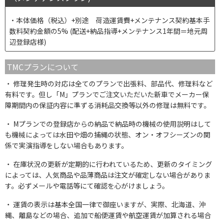
本体価格（税込）+別途 荷造運賃費+メンテナンス契約基本手
数料契約金額の5% (配送+納品指導+メンテナンス1年間＝地元周
辺登録店様)
TMCプランについて
修理発生時の対応は全てのプランで出張料、部品代、修理料など
有料です。但し「M」プランでご注文いただいた新車でメーカー保
障期間内の保証内容に準ずる消耗品交換等以外の修理は無料です。
Mプランでの登録店からの納品で納品時の機械の使用説明はして
も機械によっては水田や畑の捕縄の状態、オン・オフシーズンの関
係で実演指導をしない場合もあります。
在庫状況の更新が定期的に行われているため、更新のタイミング
によっては、人気商品や品薄商品は注文が確定しない場合がありま
す。必ずメールや電話等にて確認を心がけましょう。
運賃の表示は基本全国一律で御座いますが、実際、北海道、沖
縄、離島などの場合、追加で船便運賃や航空運賃が加算される場合