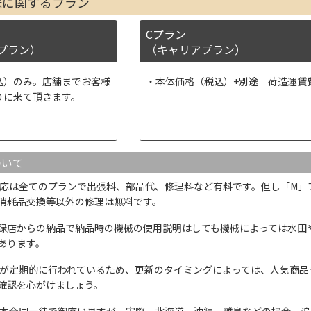
送に関するプラン
Cプラン
プラン）
（キャリアプラン）
込）のみ。店舗までお客様
本体価格（税込）+別途 荷造運賃
りに来て頂きます。
ついて
応は全てのプランで出張料、部品代、修理料など有料です。但し「M」
消耗品交換等以外の修理は無料です。
録店からの納品で納品時の機械の使用説明はしても機械によっては水田
あります。
が定期的に行われているため、更新のタイミングによっては、人気商品
確認を心がけましょう。
本全国一律で御座いますが、実際、北海道、沖縄、離島などの場合、追