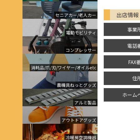
出店情報
セニアカー/老人カー
事業
電動モビリティ
電話
コンプレッサー
FAX
消耗品/爪/刃/ワイヤー/オイルetc
住
農機具ねっとグッズ
ホーム
アルミ製品
アウトドアグッズ
冷暖房空調機器