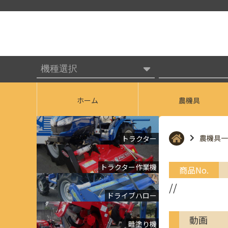
ホーム
農機具
農機具一
トラクター
トラクター作業機
商品No.
//
ドライブハロー
動画
畦塗り機