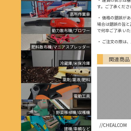
す。ご了承くださ
高所作業車
価格の錯誤があっ
場合は錯誤の旨と
動力散布機/ブロワー
で何卒ご了承 い
ご注文の際は、
肥料散布機/マニアスプレッダー
関連商品
冷蔵庫/米保冷庫
薬剤/薬液/肥料
電動工具
野菜移植機/収穫機
//CHEALCOM
建機/車輌など