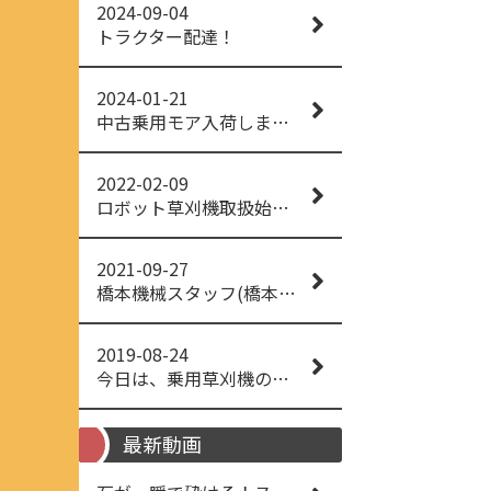
2024-09-04
トラクター配達！
2024-01-21
中古乗用モア入荷しました！
2022-02-09
ロボット草刈機取扱始めました！
2021-09-27
橋本機械スタッフ(橋本機械(株))
2019-08-24
今日は、乗用草刈機の納品でした！ 流行りの、4WD！ #イセキアグリ #オーレック #四駆 #増税間近
最新動画