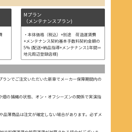
Mプラン
（メンテナンスプラン)
費
本体価格（税込）+別途 荷造運賃費
+メンテナンス契約基本手数料契約金額の
5% (配送+納品指導+メンテナンス1年間＝
地元周辺登録店様)
プランでご注文いただいた新車でメーカー保障期間内の
や畑の捕縄の状態、オン・オフシーズンの関係で実演指
や品薄商品は注文が確定しない場合があります。必ずメ
加で船便運賃や航空運賃が加算される場合がございま