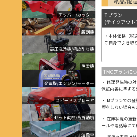
納品/配
Tプラン
チッパー/カッター
(テイクアウト
薪割機
本体価格（税
ご自身で引き取
高圧洗浄機/粗皮削り機
除雪機
TMCプランに
修理発生時の対
発電機/エンジン/モーター
保証内容に準ずる
スピードスプレーヤ
Mプランでの登
導をしない場合も
セット動噴/背負動噴
在庫状況の更新
ールや電話等にて
運搬車
運賃の表示は基