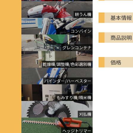
耕うん機
基本情報
コンバイン
商品説明
グレンコンテナ
価格
乾燥機/調整機/色彩選別機
バインダー/ハーベスター
もみすり機/精米機
刈払機
ヘッジトリマー