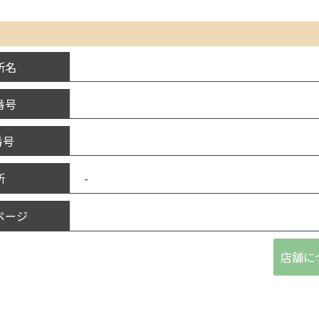
所名
番号
番号
-
所
ページ
店舗に