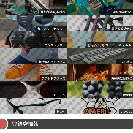
野菜移植機/収穫機
建機/車輌など
セニアカー/老人カー
電動モビリティ
コンプレッサー
消耗品/爪/刃/ワイヤー/オイルetc
農機具ねっとグッズ
アルミ製品
アウトドアグッズ
冷暖房空調機器
ドローン
農産物
その他
レンタル
登録店情報