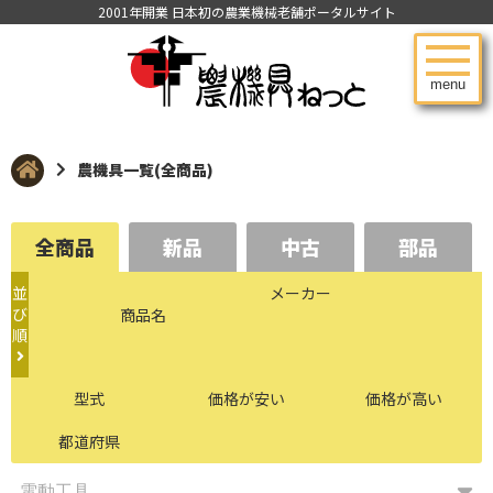
2001年開業 日本初の農業機械老舗ポータルサイト
menu
農機具一覧(全商品)
全商品
新品
中古
部品
並
メーカー
び
商品名
順
型式
価格が安い
価格が高い
都道府県