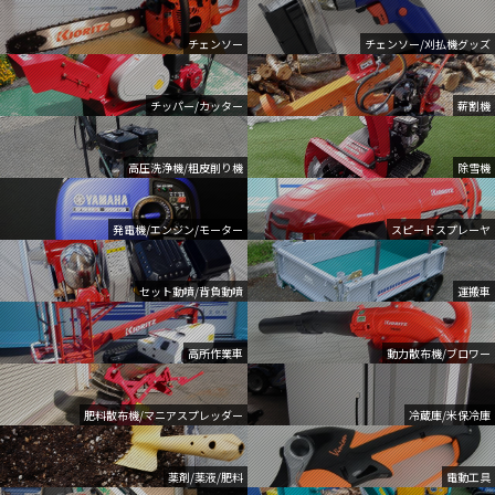
チェンソー
チェンソー/刈払機グッズ
チッパー/カッター
薪割機
高圧洗浄機/粗皮削り機
除雪機
発電機/エンジン/モーター
スピードスプレーヤ
セット動噴/背負動噴
運搬車
高所作業車
動力散布機/ブロワー
肥料散布機/マニアスプレッダー
冷蔵庫/米保冷庫
薬剤/薬液/肥料
電動工具