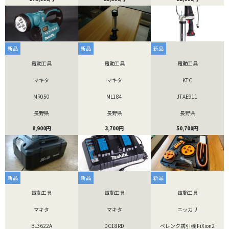
新品
新品
新品
電動工具
電動工具
電動工具
マキタ
マキタ
KTC
MR050
ML184
JTAE911
長野県
長野県
長野県
8,900円
3,700円
50,700円
新品
新品
新品
電動工具
電動工具
電動工具
マキタ
マキタ
ニッカリ
BL3622A
DC18RD
ペレンク誘引機 FiXion2