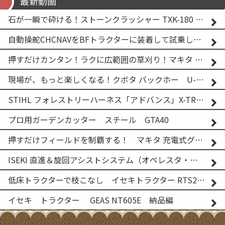
最新動画
石が一瞬で砕ける！ストーンクラッシャー TXK-180 実演
自動操舵CHCNAVをBFトラクターに装着して試乗してみた！！ CHCNAV NX610
押すだけカンタン！ラクに広範囲の草刈り！マキタ バッテリー式草刈り機 MUG001G 2
現場が、もっと楽しくなる！クボタ バックホー U-25-3A
STIHL フォレストリーハーネス「アドバンス」X-TREEm
プロ用ガーデンカッター スチール GTA40
押すだけフィールドを制覇する！ マキタ 充電式グランドトリマー MUG001G
ISEKI 直進＆旋回アシストシステム（オペレスタ・ターン）搭載 イセキ 乗用田植機 PRJ8D-ZJL
低床トラクターで枝こなし イセキトラクター RTS205NS & フレールモア FNC1202F
イセキ トラクター GEAS NT605E 納品編