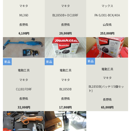
マキタ
マキタ
マックス
ML360
BL1850B＋DC18RF
PA-SJ301-BCK/40A
長野県
長野県
山梨県
6,100円
29,000円
253,000円
新品
新品
新品
電動工具
電動工具
電動工具
マキタ
マキタ
マキタ
BL1850B(バッテリ5個セッ
CL181FDRF
BL1850B
ト)
長野県
長野県
長野県
32,000円
17,000円
65,000円