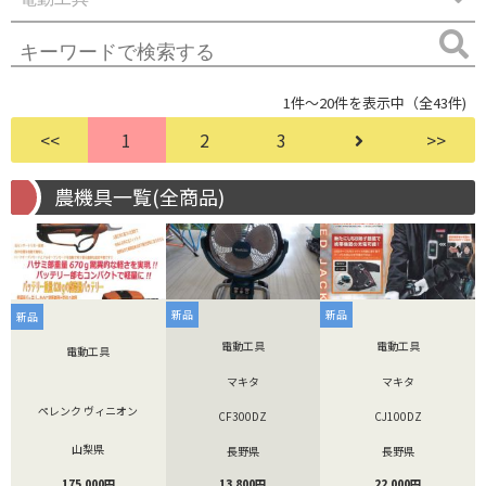
1件～20件を表示中（全43件)
<<
1
2
3
>>
農機具一覧(全商品)
新品
新品
新品
電動工具
電動工具
電動工具
マキタ
マキタ
ペレンク ヴィニオン
CF300DZ
CJ100DZ
山梨県
長野県
長野県
175,000円
13,800円
22,000円