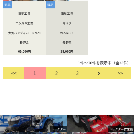
新品
新品
電動工具
電動工具
ニシガキ工業
マキタ
太丸ハンディ25 N-928
VC560DZ
長野県
長野県
65,000円
38,000円
1件～20件を表示中（全43件)
<<
1
2
3
>>
トラクター
トラクター作業機