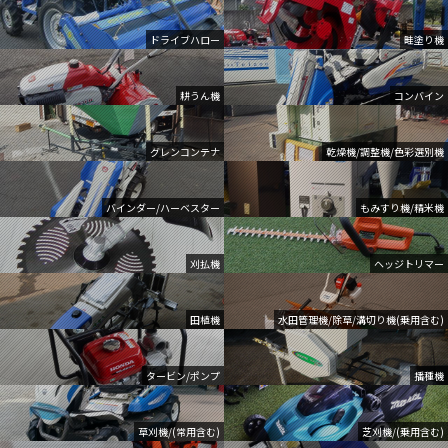
ドライブハロー
畦塗り機
耕うん機
コンバイン
グレンコンテナ
乾燥機/調整機/色彩選別機
バインダー/ハーベスター
もみすり機/精米機
刈払機
ヘッジトリマー
田植機
水田管理機/除草/溝切り機(乗用含む)
タービン/ポンプ
播種機
草刈機/(常用含む)
芝刈機/(乗用含む)