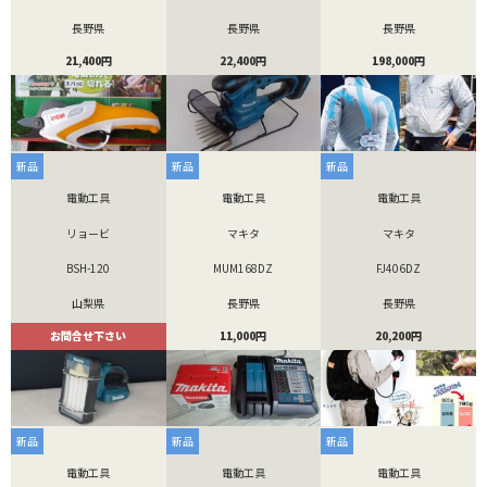
長野県
長野県
長野県
21,400円
22,400円
198,000円
新品
新品
新品
電動工具
電動工具
電動工具
リョービ
マキタ
マキタ
BSH-120
MUM168DZ
FJ406DZ
山梨県
長野県
長野県
お問合せ下さい
11,000円
20,200円
新品
新品
新品
電動工具
電動工具
電動工具