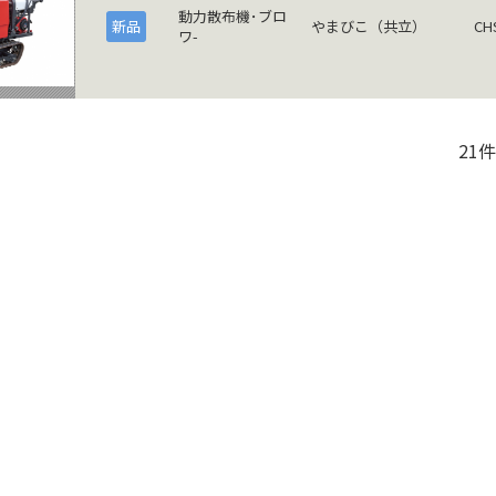
動力散布機･ブロ
新品
やまびこ（共立）
CH
ワ-
21