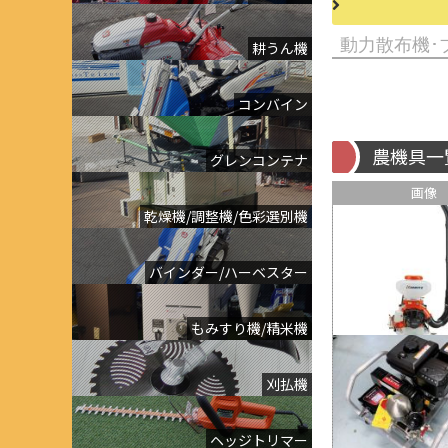
耕うん機
コンバイン
農機具一
グレンコンテナ
画像
乾燥機/調整機/色彩選別機
バインダー/ハーベスター
もみすり機/精米機
刈払機
ヘッジトリマー