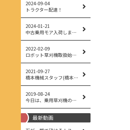
2024-09-04
トラクター配達！
2024-01-21
中古乗用モア入荷しました！
2022-02-09
ロボット草刈機取扱始めました！
2021-09-27
橋本機械スタッフ(橋本機械(株))
2019-08-24
今日は、乗用草刈機の納品でした！ 流行りの、4WD！ #イセキアグリ #オーレック #四駆 #増税間近
最新動画