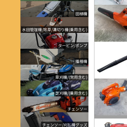
田植機
水田管理機/除草/溝切り機(乗用含む)
タービン/ポンプ
播種機
草刈機/(常用含む)
芝刈機/(乗用含む)
チェンソー
チェンソー/刈払機グッズ