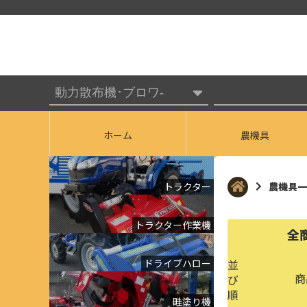
ホーム
農機具
トラクター
農機具一
トラクター作業機
全
ドライブハロー
並
商
び
順
畦塗り機