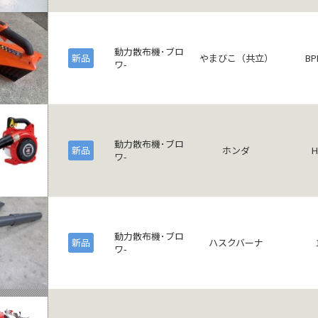
動力散布機･ブロ
新品
やまびこ（共立）
BP
ワ-
動力散布機･ブロ
新品
ホンダ
H
ワ-
動力散布機･ブロ
新品
ハスクバーナ
ワ-