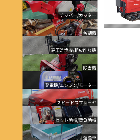
チッパー/カッター
薪割機
高圧洗浄機/粗皮削り機
除雪機
発電機/エンジン/モーター
スピードスプレーヤ
セット動噴/背負動噴
運搬車