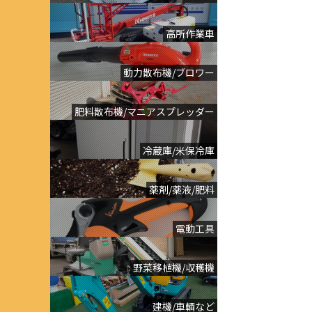
高所作業車
動力散布機/ブロワー
肥料散布機/マニアスプレッダー
冷蔵庫/米保冷庫
薬剤/薬液/肥料
電動工具
野菜移植機/収穫機
建機/車輌など