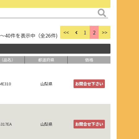
<<
1
2
>>
件～40件を表示中（全26件)
（品名）
都道府県
価格
ME310
山梨県
お問合せ下さい
317EA
山梨県
お問合せ下さい