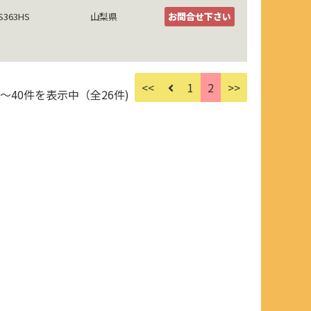
S363HS
山梨県
お問合せ下さい
<<
1
2
>>
件～40件を表示中（全26件)