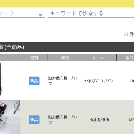
21
覧(全商品)
種別
機種
メーカー
型式
動力散布機･ブロ
新品
やまびこ（共立）
D
ワ-
動力散布機･ブロ
新品
丸山製作所
MS
ワ-