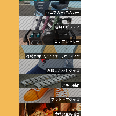
セニアカー/老人カー
電動モビリティ
コンプレッサー
消耗品/爪/刃/ワイヤー/オイルetc
農機具ねっとグッズ
アルミ製品
アウトドアグッズ
冷暖房空調機器