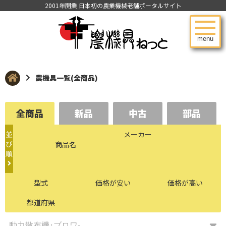
2001年開業 日本初の農業機械老舗ポータルサイト
menu
農機具一覧(全商品)
全商品
新品
中古
部品
並
メーカー
び
商品名
順
型式
価格が安い
価格が高い
都道府県