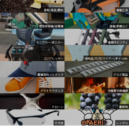
薬剤/薬液/肥料
電動工具
野菜移植機/収穫機
建機/車輌など
セニアカー/老人カー
電動モビリティ
コンプレッサー
消耗品/爪/刃/ワイヤー/オイルetc
農機具ねっとグッズ
アルミ製品
アウトドアグッズ
冷暖房空調機器
ドローン
農産物
その他
レンタル