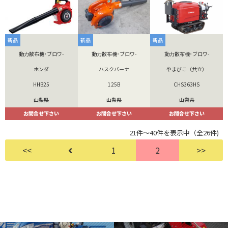
新品
新品
新品
動力散布機･ブロワ-
動力散布機･ブロワ-
動力散布機･ブロワ-
ホンダ
ハスクバーナ
やまびこ（共立）
HHB25
125B
CHS363HS
山梨県
山梨県
山梨県
お問合せ下さい
お問合せ下さい
お問合せ下さい
21件～40件を表示中（全26件)
<<
1
2
>>