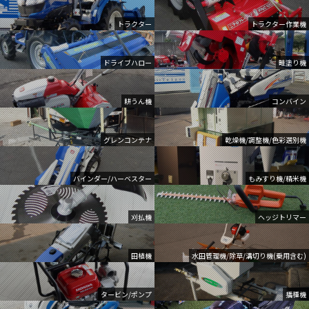
トラクター
トラクター作業機
ドライブハロー
畦塗り機
耕うん機
コンバイン
グレンコンテナ
乾燥機/調整機/色彩選別機
バインダー/ハーベスター
もみすり機/精米機
刈払機
ヘッジトリマー
田植機
水田管理機/除草/溝切り機(乗用含む)
タービン/ポンプ
播種機