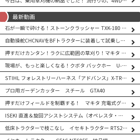
今日は、乗用草刈機の納品でした！ 流行りの、4WD！ #イセキアグリ #オーレック #四駆 #増税間近
最新動画
石が一瞬で砕ける！ストーンクラッシャー TXK-180 実演
自動操舵CHCNAVをBFトラクターに装着して試乗してみた！！ CHCNAV NX610
押すだけカンタン！ラクに広範囲の草刈り！マキタ バッテリー式草刈り機 MUG001G 2
現場が、もっと楽しくなる！クボタ バックホー U-25-3A
STIHL フォレストリーハーネス「アドバンス」X-TREEm
プロ用ガーデンカッター スチール GTA40
押すだけフィールドを制覇する！ マキタ 充電式グランドトリマー MUG001G
ISEKI 直進＆旋回アシストシステム（オペレスタ・ターン）搭載 イセキ 乗用田植機 PRJ8D-ZJL
低床トラクターで枝こなし イセキトラクター RTS205NS & フレールモア FNC1202F