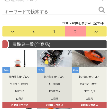
21件～40件を表示中（全26件)
<<
1
2
>>
農機具一覧(全商品)
新品
新品
新品
動力散布機･ブロワ-
動力散布機･ブロワ-
動力散布機･ブロワ-
やまびこ（共立）
丸山製作所
やまびこ（共立）
DME310
MS317EA
BPB310/S
山梨県
山梨県
山梨県
お問合せ下さい
お問合せ下さい
お問合せ下さい