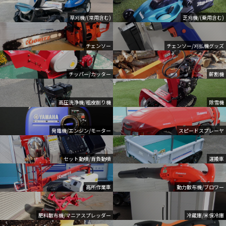
草刈機/(常用含む)
芝刈機/(乗用含む)
チェンソー
チェンソー/刈払機グッズ
チッパー/カッター
薪割機
高圧洗浄機/粗皮削り機
除雪機
発電機/エンジン/モーター
スピードスプレーヤ
セット動噴/背負動噴
運搬車
高所作業車
動力散布機/ブロワー
肥料散布機/マニアスプレッダー
冷蔵庫/米保冷庫