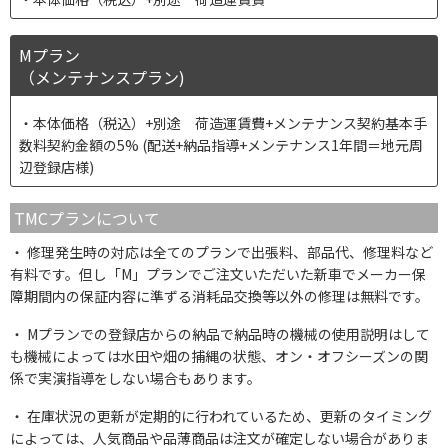
Mプラン
（メンテナンスプラン)
本体価格（税込）+別途 荷造運賃費+メンテナンス契約基本手
数料契約金額の5% (配送+納品指導+メンテナンス1年間＝地元周
辺登録店様)
TMCプランについて
修理発生時の対応は全てのプランで出張料、部品代、修理料など
有料です。但し「M」プランでご注文いただいた新車でメーカー保
障期間内の保証内容に準ずる消耗品交換等以外の修理は無料です。
Mプランでの登録店からの納品で納品時の機械の使用説明はして
も機械によっては水田や畑の捕縄の状態、オン・オフシーズンの関
係で実演指導をしない場合もあります。
在庫状況の更新が定期的に行われているため、更新のタイミング
によっては、人気商品や品薄商品は注文が確定しない場合がありま