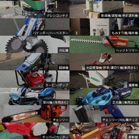
グレンコンテナ
乾燥機/調整機/色彩選別機
バインダー/ハーベスター
もみすり機/精米機
刈払機
ヘッジトリマー
田植機
水田管理機/除草/溝切り機(乗用含む)
タービン/ポンプ
播種機
草刈機/(常用含む)
芝刈機/(乗用含む)
チェンソー
チェンソー/刈払機グッズ
チッパー/カッター
薪割機