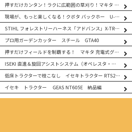
押すだけカンタン！ラクに広範囲の草刈り！マキタ バッテリー式草刈り機 MUG001G 2
現場が、もっと楽しくなる！クボタ バックホー U-25-3A
STIHL フォレストリーハーネス「アドバンス」X-TREEm
プロ用ガーデンカッター スチール GTA40
押すだけフィールドを制覇する！ マキタ 充電式グランドトリマー MUG001G
ISEKI 直進＆旋回アシストシステム（オペレスタ・ターン）搭載 イセキ 乗用田植機 PRJ8D-ZJL
低床トラクターで枝こなし イセキトラクター RTS205NS & フレールモア FNC1202F
イセキ トラクター GEAS NT605E 納品編