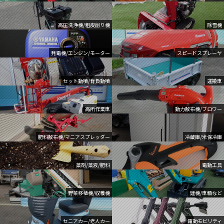
高圧洗浄機/粗皮削り機
除雪機
発電機/エンジン/モーター
スピードスプレーヤ
セット動噴/背負動噴
運搬車
高所作業車
動力散布機/ブロワー
肥料散布機/マニアスプレッダー
冷蔵庫/米保冷庫
薬剤/薬液/肥料
電動工具
野菜移植機/収穫機
建機/車輌など
セニアカー/老人カー
電動モビリティ