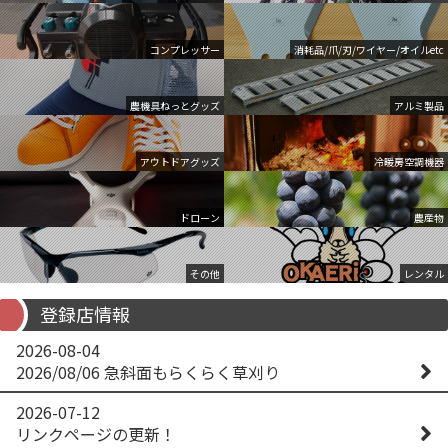
コンプレッサー
消耗品/爪/刃/ワイヤー/オイルetc
農機具ねっとグッズ
アルミ製品
アウトドアグッズ
冷暖房空調機器
ドローン
農産物
その他
レンタル
登録店情報
2026-08-04
2026/08/06 急斜面もらくらく草刈り
2026-07-12
リンクページの更新！