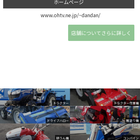
ホームページ
www.ohtv.ne.jp/~dandan/
店舗についてさらに詳しく
トラクター
トラクター作業機
ドライブハロー
畦塗り機
耕うん機
コンバイン