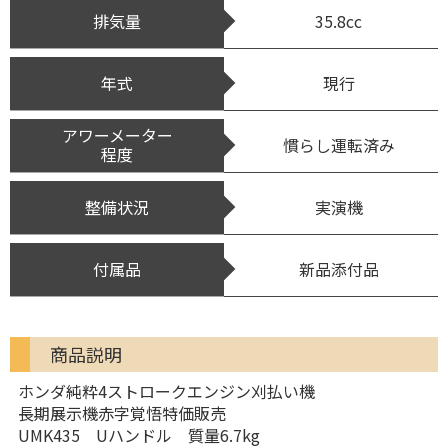
排気量
35.8cc
年式
現行
アワーメーター
慣らし運転済み
程度
整備状況
実演機
付属品
新品添付品
商品説明
ホンダ純粋4ストロークエンジン刈払い機
長期展示機赤字覚悟特価販売
UMK435 Uハンドル 質量6.7kg