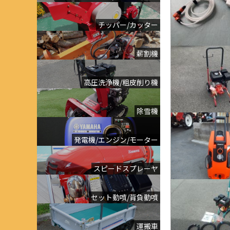
チッパー/カッター
薪割機
高圧洗浄機/粗皮削り機
除雪機
発電機/エンジン/モーター
スピードスプレーヤ
セット動噴/背負動噴
運搬車