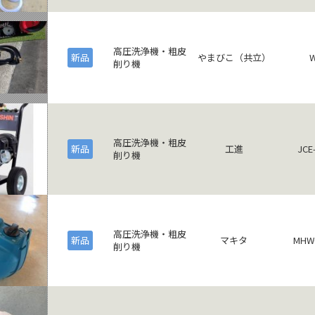
高圧洗浄機・粗皮
新品
やまびこ（共立）
W
削り機
高圧洗浄機・粗皮
新品
工進
JCE
削り機
高圧洗浄機・粗皮
新品
マキタ
MHW
削り機