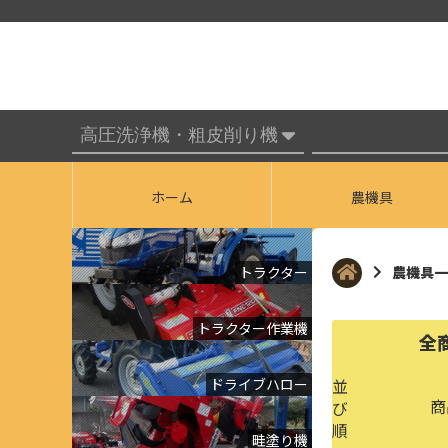
ホーム
農機具
トラクター
農機具一
トラクター作業機
全
ドライブハロー
並
商
び
順
畦塗り機