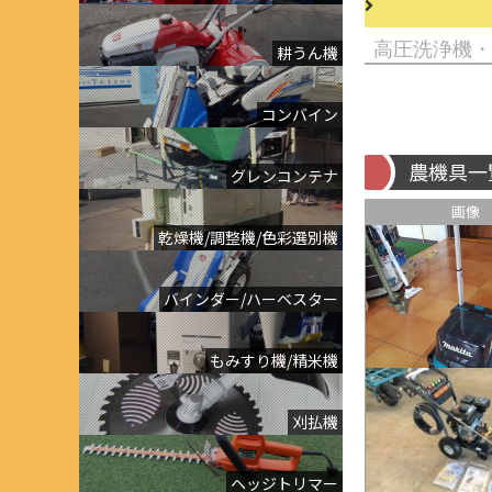
耕うん機
コンバイン
農機具一
グレンコンテナ
画像
乾燥機/調整機/色彩選別機
バインダー/ハーベスター
もみすり機/精米機
刈払機
ヘッジトリマー