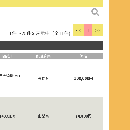
<<
1
>>
1件～20件を表示中（全11件)
（品名）
都道府県
価格
圧洗浄機 MH
長野県
108,000円
-1408UDX
山梨県
74,800円