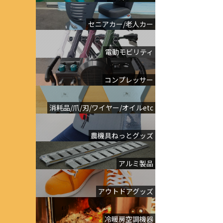
セニアカー/老人カー
電動モビリティ
コンプレッサー
消耗品/爪/刃/ワイヤー/オイルetc
農機具ねっとグッズ
アルミ製品
アウトドアグッズ
冷暖房空調機器