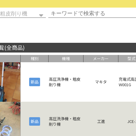
覧(全商品)
種別
機種
メーカー
型式
高圧洗浄機・粗皮
充電式高
新品
マキタ
削り機
W001G
高圧洗浄機・粗皮
新品
工進
JCE
削り機