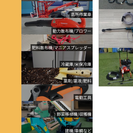
高所作業車
動力散布機/ブロワー
肥料散布機/マニアスプレッダー
冷蔵庫/米保冷庫
薬剤/薬液/肥料
電動工具
野菜移植機/収穫機
建機/車輌など