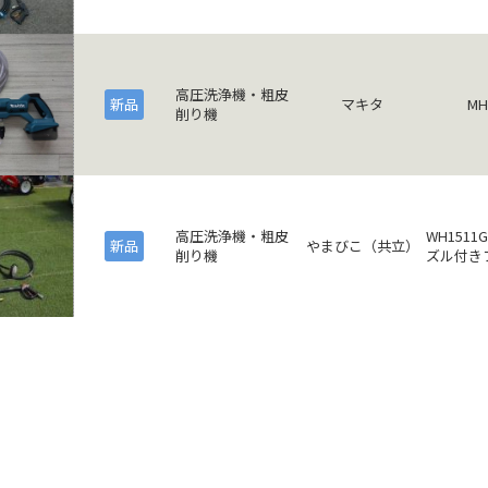
高圧洗浄機・粗皮
新品
マキタ
MH
削り機
高圧洗浄機・粗皮
WH1511
新品
やまびこ（共立）
削り機
ズル付き