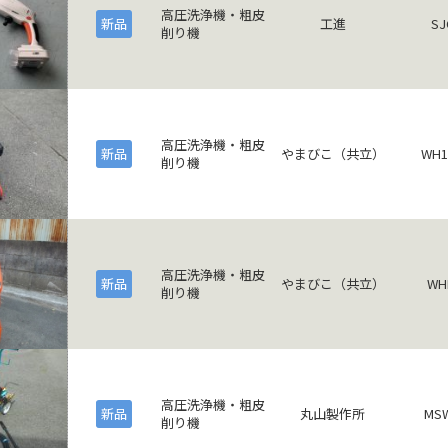
高圧洗浄機・粗皮
新品
工進
SJ
削り機
高圧洗浄機・粗皮
新品
やまびこ（共立）
WH1
削り機
高圧洗浄機・粗皮
新品
やまびこ（共立）
WH
削り機
高圧洗浄機・粗皮
新品
丸山製作所
MSW
削り機