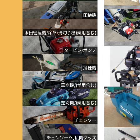
田植機
水田管理機/除草/溝切り機(乗用含む)
タービン/ポンプ
播種機
草刈機/(常用含む)
芝刈機/(乗用含む)
チェンソー
チェンソー/刈払機グッズ