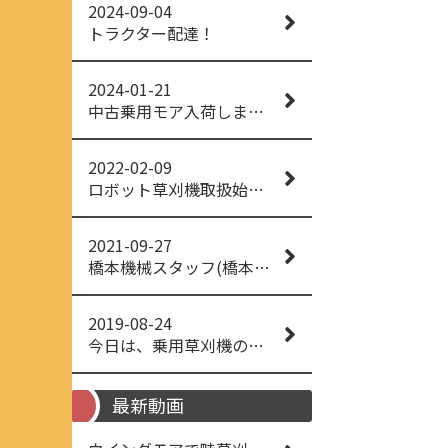
2024-09-04
トラクター配達！
2024-01-21
中古乗用モア入荷しました！
2022-02-09
ロボット草刈機取扱始めました！
2021-09-27
橋本機械スタッフ(橋本機械(株))
2019-08-24
今日は、乗用草刈機の納品でした！ 流行りの、4WD！ #イセキアグリ #オーレック #四駆 #増税間近
最新動画