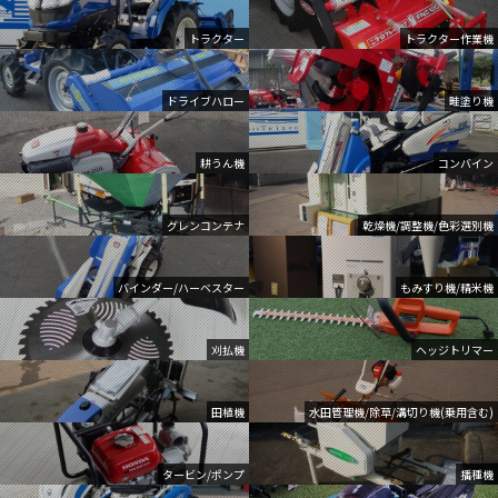
トラクター
トラクター作業機
ドライブハロー
畦塗り機
耕うん機
コンバイン
グレンコンテナ
乾燥機/調整機/色彩選別機
バインダー/ハーベスター
もみすり機/精米機
刈払機
ヘッジトリマー
田植機
水田管理機/除草/溝切り機(乗用含む)
タービン/ポンプ
播種機