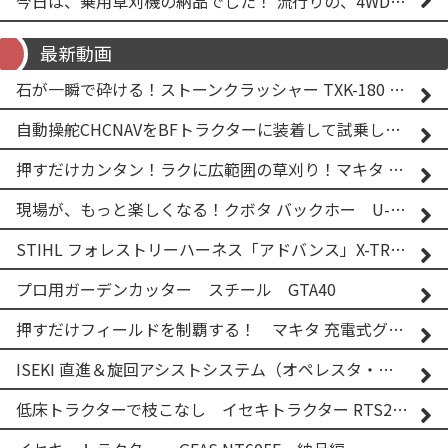
今日は、乗用草刈機の納品でした！ 流行りの、4WD！ #イセキアグリ #オーレック #四駆 #増税間近
最新動画
石が一瞬で砕ける！ストーンクラッシャー TXK-180 実演
自動操舵CHCNAVをBFトラクターに装着して試乗してみた！！ CHCNAV NX610
押すだけカンタン！ラクに広範囲の草刈り！マキタ バッテリー式草刈り機 MUG001G 2
現場が、もっと楽しくなる！クボタ バックホー U-25-3A
STIHL フォレストリーハーネス「アドバンス」X-TREEm
プロ用ガーデンカッター スチール GTA40
押すだけフィールドを制覇する！ マキタ 充電式グランドトリマー MUG001G
ISEKI 直進＆旋回アシストシステム（オペレスタ・ターン）搭載 イセキ 乗用田植機 PRJ8D-ZJL
低床トラクターで枝こなし イセキトラクター RTS205NS & フレールモア FNC1202F