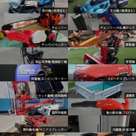
草刈機/(常用含む)
芝刈機/(乗用含む)
チェンソー
チェンソー/刈払機グッズ
チッパー/カッター
薪割機
高圧洗浄機/粗皮削り機
除雪機
発電機/エンジン/モーター
スピードスプレーヤ
セット動噴/背負動噴
運搬車
高所作業車
動力散布機/ブロワー
肥料散布機/マニアスプレッダー
冷蔵庫/米保冷庫