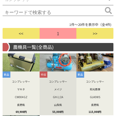
1件～20件を表示中（全4件)
<<
1
>>
農機具一覧(全商品)
新品
中古
新品
コンプレッサー
コンプレッサー
コンプレッサー
マキタ
メイジ
和光商事
CW004GZ
GH-1/2A
GL40WS
長野県
山梨県
長野県
69,900円
55,000円
115,000円