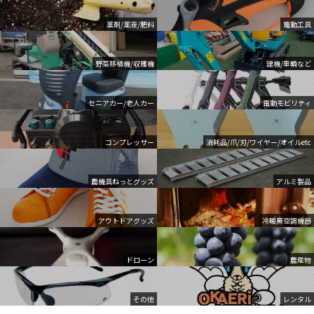
薬剤/薬液/肥料
電動工具
野菜移植機/収穫機
建機/車輌など
セニアカー/老人カー
電動モビリティ
コンプレッサー
消耗品/爪/刃/ワイヤー/オイルetc
農機具ねっとグッズ
アルミ製品
アウトドアグッズ
冷暖房空調機器
ドローン
農産物
その他
レンタル