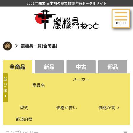
2001年開業 日本初の農業機械老舗ポータルサイト
menu
農機具一覧(全商品)
全商品
新品
中古
部品
並
メーカー
び
商品名
順
型式
価格が安い
価格が高い
都道府県